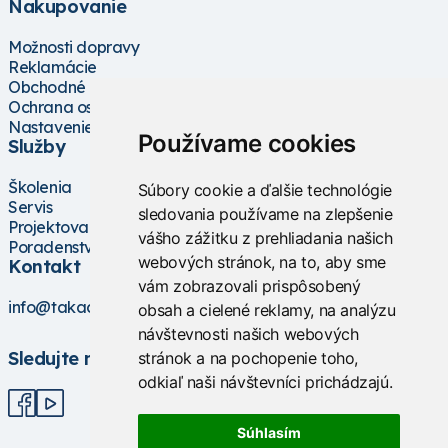
Nakupovanie
Možnosti dopravy
Reklamácie
Obchodné podmienky
Ochrana osobných údajov
Nastavenie cookies
Používame cookies
Služby
Školenia
Súbory cookie a ďalšie technológie
Servis
sledovania používame na zlepšenie
Projektovanie
vášho zážitku z prehliadania našich
Poradenstvo
webových stránok, na to, aby sme
Kontakt
vám zobrazovali prispôsobený
info@takacs.sk
obsah a cielené reklamy, na analýzu
návštevnosti našich webových
Sledujte nás
stránok a na pochopenie toho,
odkiaľ naši návštevníci prichádzajú.
Súhlasím