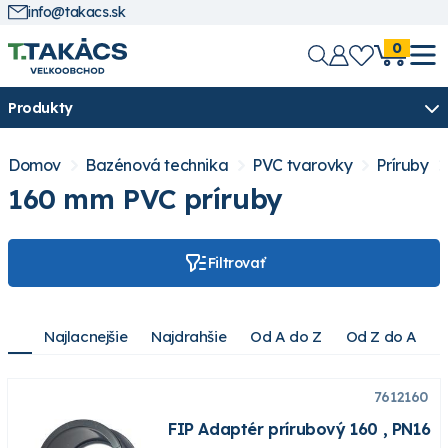
info@takacs.sk
0
Produkty
Domov
Bazénová technika
PVC tvarovky
Príruby
160 mm PVC príruby
Filtrovať
Najlacnejšie
Najdrahšie
Od A do Z
Od Z do A
7612160
FIP Adaptér prírubový 160 , PN16