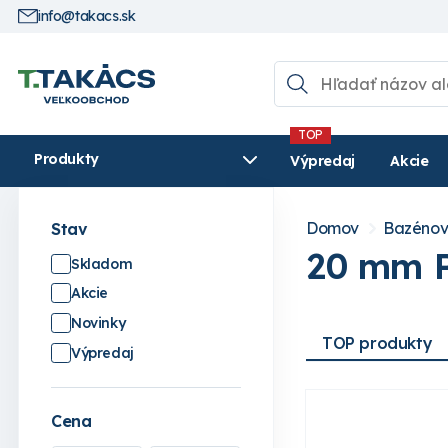
info@takacs.sk
Produkty
Výpredaj
Akcie
Domov
Bazénov
Stav
20 mm P
Skladom
Akcie
Novinky
TOP produkty
Výpredaj
Cena