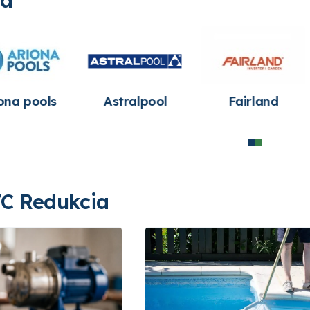
pool
Fairland
Leo Group Pump
C Redukcia