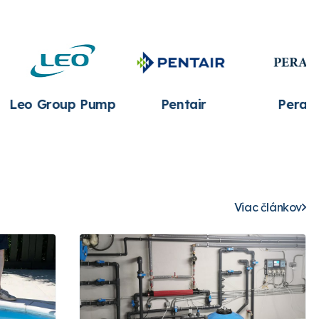
Pentair
Peraqua
Saci Pumps
Viac článkov