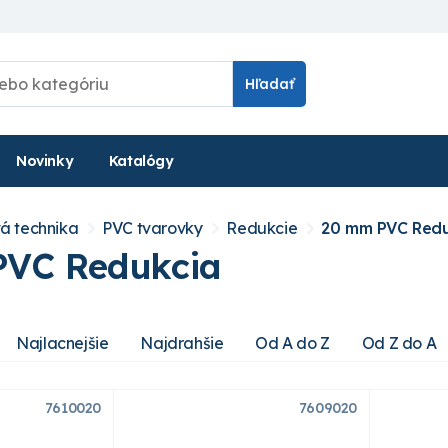
Hľadať
Novinky
Katalógy
á technika
PVC tvarovky
Redukcie
20 mm PVC Redu
VC Redukcia
Najlacnejšie
Najdrahšie
Od A do Z
Od Z do A
7610020
7609020