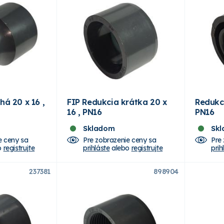
há 20 x 16 ,
FIP Redukcia krátka 20 x
Redukci
16 , PN16
PN16
Skladom
Sk
e ceny sa
Pre zobrazenie ceny sa
Pre
o
registrujte
prihláste
alebo
registrujte
prih
237381
898904