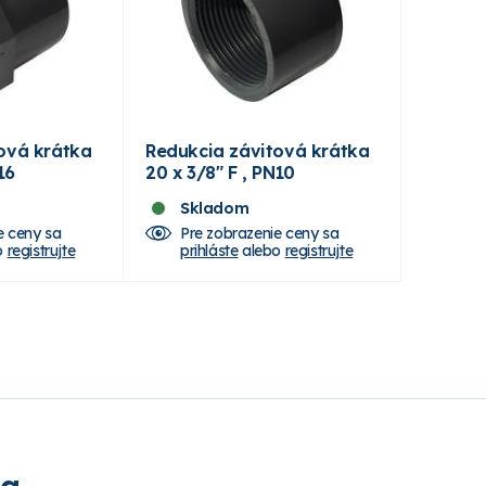
ová krátka
Redukcia závitová krátka
16
20 x 3/8" F , PN10
Skladom
e ceny sa
Pre zobrazenie ceny sa
o
registrujte
prihláste
alebo
registrujte
ia