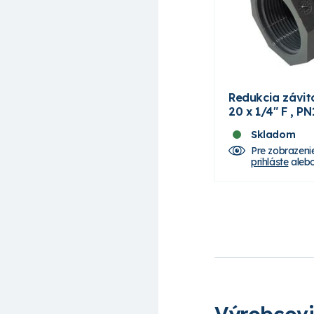
Redukcia závit
20 x 1/4" F , PN
Skladom
Pre zobrazeni
prihláste
aleb
Výrobcov