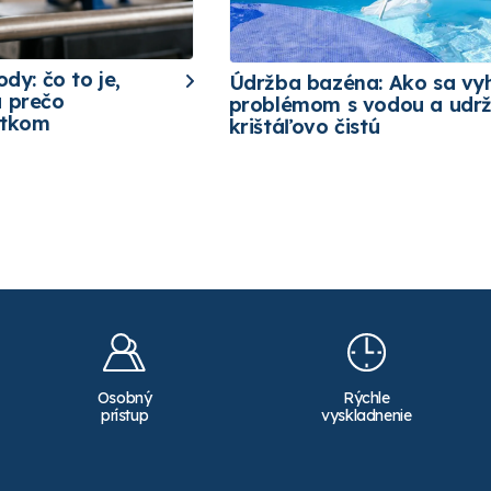
ody: čo to je,
Údržba bazéna: Ako sa vy
a prečo
problémom s vodou a udrž
etkom
krištáľovo čistú
Osobný
Rýchle
prístup
vyskladnenie