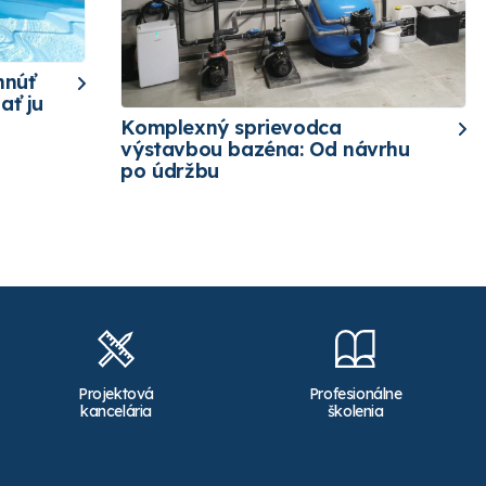
hnúť
ať ju
Komplexný sprievodca
výstavbou bazéna: Od návrhu
po údržbu
Projektová
Profesionálne
kancelária
školenia