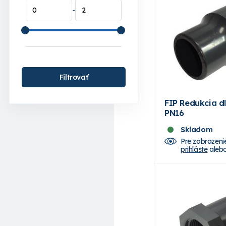
-
Filtrovať
FIP Redukcia dl
PN16
Skladom
Pre zobrazeni
prihláste
aleb