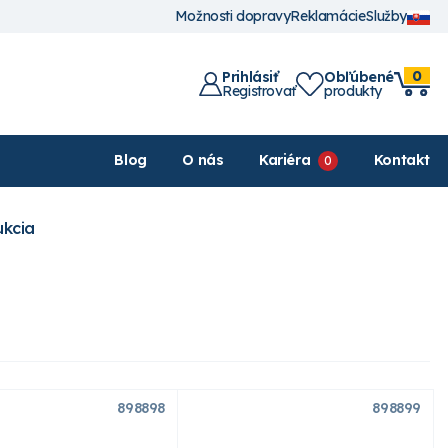
Možnosti dopravy
Reklamácie
Služby
0
Prihlásiť
Obľúbené
Registrovať
produkty
Blog
O nás
Kariéra
Kontakt
kcia
898898
898899