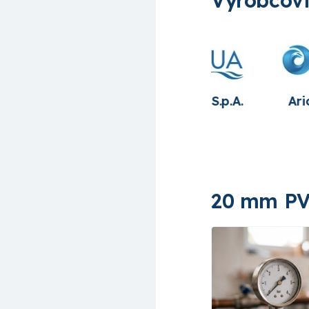
Aqua S.p.A.
Ariona pools
Astral
20 mm PV