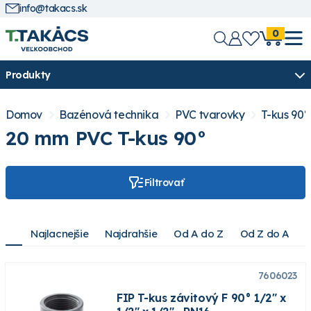
info@takacs.sk
0
Produkty
Domov
Bazénová technika
PVC tvarovky
T-kus 90°
20 mm PVC T-kus 90°
Filtrovať
Najlacnejšie
Najdrahšie
Od A do Z
Od Z do A
7606023
FIP T-kus závitový F 90° 1/2" x