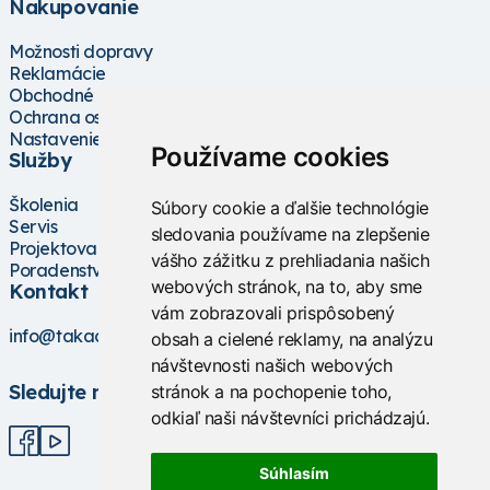
Nakupovanie
Možnosti dopravy
Reklamácie
Obchodné podmienky
Ochrana osobných údajov
Nastavenie cookies
Používame cookies
Služby
Školenia
Súbory cookie a ďalšie technológie
Servis
sledovania používame na zlepšenie
Projektovanie
vášho zážitku z prehliadania našich
Poradenstvo
webových stránok, na to, aby sme
Kontakt
vám zobrazovali prispôsobený
info@takacs.sk
obsah a cielené reklamy, na analýzu
návštevnosti našich webových
Sledujte nás
stránok a na pochopenie toho,
odkiaľ naši návštevníci prichádzajú.
Súhlasím