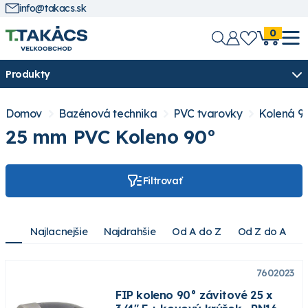
info@takacs.sk
0
Produkty
Domov
Bazénová technika
PVC tvarovky
Kolená 9
25 mm PVC Koleno 90°
Filtrovať
Najlacnejšie
Najdrahšie
Od A do Z
Od Z do A
7602023
FIP koleno 90° závitové 25 x