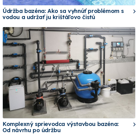
Údržba bazéna: Ako sa vyhnúť problémom s
vodou a udržať ju krištáľovo čistú
Komplexný sprievodca výstavbou bazéna:
Od návrhu po údržbu