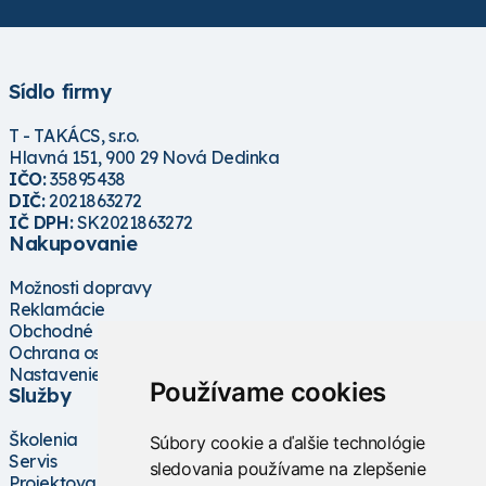
Sídlo firmy
T - TAKÁCS, s.r.o.
Hlavná 151, 900 29 Nová Dedinka
IČO:
35895438
DIČ:
2021863272
IČ DPH:
SK2021863272
Nakupovanie
Možnosti dopravy
Reklamácie
Obchodné podmienky
Ochrana osobných údajov
Nastavenie cookies
Používame cookies
Služby
Školenia
Súbory cookie a ďalšie technológie
Servis
sledovania používame na zlepšenie
Projektovanie