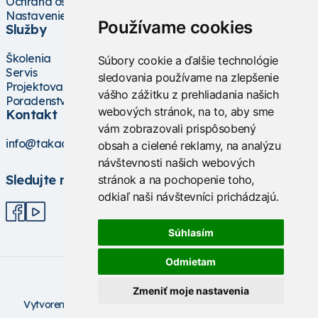
Ochrana osobných údajov
Nastavenie cookies
Používame cookies
Služby
Školenia
Súbory cookie a ďalšie technológie
Servis
sledovania používame na zlepšenie
Projektovanie
vášho zážitku z prehliadania našich
Poradenstvo
webových stránok, na to, aby sme
Kontakt
vám zobrazovali prispôsobený
info@takacs.sk
obsah a cielené reklamy, na analýzu
návštevnosti našich webových
Sledujte nás
stránok a na pochopenie toho,
odkiaľ naši návštevníci prichádzajú.
Súhlasím
Odmietam
Zmeniť moje nastavenia
V
ytvorené na technológii BarIS .NET
(c) KASO Technologies
s.r.o
https://www.baris.sk