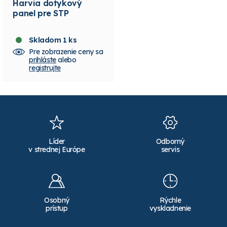
Harvia dotykový
Harvia lavicový
panel pre STP
teplotný senzor F2
Skladom 1 ks
Skladom 1 ks
Pre zobrazenie ceny sa
Pre zobrazenie ceny sa
prihláste
alebo
prihláste
alebo
registrujte
registrujte
Líder
Odborný
v strednej Európe
servis
Osobný
Rýchle
prístup
vyskladnenie