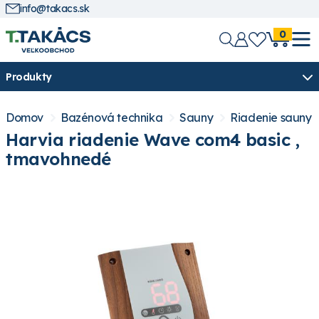
info@takacs.sk
0
Produkty
Domov
Bazénová technika
Sauny
Riadenie sauny
Harvia riadenie Wave com4 basic ,
tmavohnedé