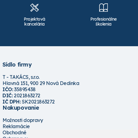
Projektová
Profesionálne
kancelária
školenia
Sídlo firmy
T - TAKÁCS, s.r.o.
Hlavná 151, 900 29 Nová Dedinka
IČO:
35895438
DIČ:
2021863272
IČ DPH:
SK2021863272
Nakupovanie
Možnosti dopravy
Reklamácie
Obchodné podmienky