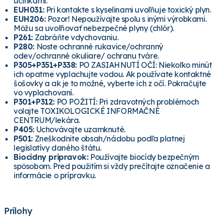
účinkami.
EUH031:
Pri kontakte s kyselinami uvoľňuje toxický plyn.
EUH206:
Pozor! Nepoužívajte spolu s inými výrobkami.
Môžu sa uvoľňovať nebezpečné plyny (chlór).
P261:
Zabráňte vdychovaniu.
P280:
Noste ochranné rukavice/ochranný
odev/ochranné okuliare/ ochranu tváre.
P305+P351+P338:
PO ZASIAHNUTÍ OČÍ: Niekoľko minút
ich opatrne vyplachujte vodou. Ak používate kontaktné
šošovky a ak je to možné, vyberte ich z očí. Pokračujte
vo vyplachovaní.
P301+P312:
PO POŽITÍ: Pri zdravotných problémoch
volajte TOXIKOLOGICKÉ INFORMAČNÉ
CENTRUM/lekára.
P405:
Uchovávajte uzamknuté.
P501:
Zneškodnite obsah/nádobu podľa platnej
legislatívy daného štátu.
Biocídny prípravok:
Používajte biocídy bezpečným
spôsobom. Pred použitím si vždy prečítajte označenie a
informácie o prípravku.
Prílohy