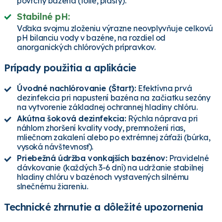
povrchy bazéna (fólie, plasty).
Stabilné pH:
Vďaka svojmu zloženiu výrazne neovplyvňuje celkovú
pH bilanciu vody v bazéne, na rozdiel od
anorganických chlórových prípravkov.
Prípady použitia a aplikácie
Úvodné nachlórovanie (Štart):
Efektívna prvá
dezinfekcia pri napustení bazéna na začiatku sezóny
na vytvorenie základnej ochrannej hladiny chlóru.
Akútna šoková dezinfekcia:
Rýchla náprava pri
náhlom zhoršení kvality vody, premnožení rias,
mliečnom zakalení alebo po extrémnej záťaži (búrka,
vysoká návštevnosť).
Priebežná údržba vonkajších bazénov:
Pravidelné
dávkovanie (každých 3-6 dní) na udržanie stabilnej
hladiny chlóru v bazénoch vystavených silnému
slnečnému žiareniu.
Technické zhrnutie a dôležité upozornenia