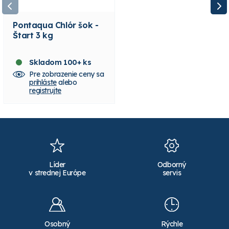
Pontaqua Chlór šok -
Pontaqua Chlórové
Štart 3 kg
tablety 200 g , 1 kg
Skladom 100+ ks
Skladom 100+ ks
Pre zobrazenie ceny sa
Pre zobrazenie ceny sa
prihláste
alebo
prihláste
alebo
registrujte
registrujte
Líder
Odborný
v strednej Európe
servis
Osobný
Rýchle