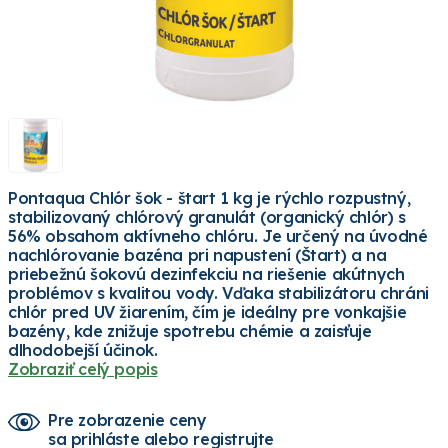
Pontaqua Chlór šok - štart 1 kg je rýchlo rozpustný,
stabilizovaný chlórový granulát (organický chlór) s
56% obsahom aktívneho chlóru. Je určený na úvodné
nachlórovanie bazéna pri napustení (Štart) a na
priebežnú šokovú dezinfekciu na riešenie akútnych
problémov s kvalitou vody. Vďaka stabilizátoru chráni
chlór pred UV žiarením, čím je ideálny pre vonkajšie
bazény, kde znižuje spotrebu chémie a zaisťuje
dlhodobejší účinok.
Zobraziť celý popis
Pre zobrazenie ceny
sa prihláste alebo registrujte