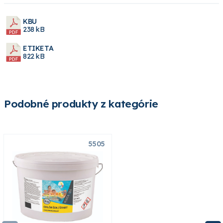
KBU
238 kB
ETIKETA
822 kB
Podobné produkty z kategórie
5505
5502