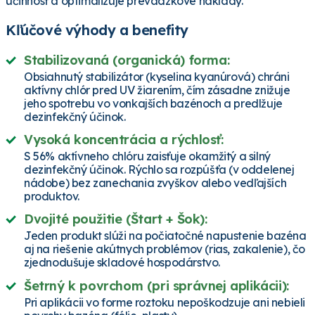
účinnosť a optimalizuje prevádzkové náklady.
Kľúčové výhody a benefity
Stabilizovaná (organická) forma:
Obsiahnutý stabilizátor (kyselina kyanúrová) chráni
aktívny chlór pred UV žiarením, čím zásadne znižuje
jeho spotrebu vo vonkajších bazénoch a predlžuje
dezinfekčný účinok.
Vysoká koncentrácia a rýchlosť:
S 56% aktívneho chlóru zaisťuje okamžitý a silný
dezinfekčný účinok. Rýchlo sa rozpúšťa (v oddelenej
nádobe) bez zanechania zvyškov alebo vedľajších
produktov.
Dvojité použitie (Štart + Šok):
Jeden produkt slúži na počiatočné napustenie bazéna
aj na riešenie akútnych problémov (rias, zakalenie), čo
zjednodušuje skladové hospodárstvo.
Šetrný k povrchom (pri správnej aplikácii):
Pri aplikácii vo forme roztoku nepoškodzuje ani nebieli