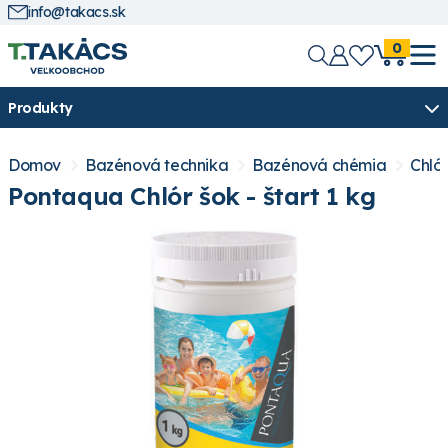
info@takacs.sk
0
Produkty
Domov
Bazénová technika
Bazénová chémia
Chló
Pontaqua Chlór šok - štart 1 kg