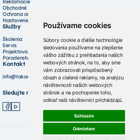
Reklamácie
Obchodné podmienky
Ochrana osobných údajov
Nastavenie cookies
Používame cookies
Služby
Školenia
Súbory cookie a ďalšie technológie
Servis
sledovania používame na zlepšenie
Projektovanie
vášho zážitku z prehliadania našich
Poradenstvo
webových stránok, na to, aby sme
Kontakt
vám zobrazovali prispôsobený
info@takacs.sk
obsah a cielené reklamy, na analýzu
návštevnosti našich webových
Sledujte nás
stránok a na pochopenie toho,
odkiaľ naši návštevníci prichádzajú.
Súhlasím
Odmietam