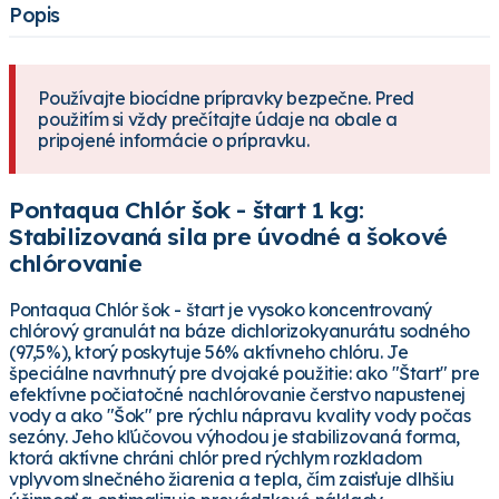
Popis
Používajte biocídne prípravky bezpečne. Pred
použitím si vždy prečítajte údaje na obale a
pripojené informácie o prípravku.
Pontaqua Chlór šok - štart 1 kg:
Stabilizovaná sila pre úvodné a šokové
chlórovanie
Pontaqua Chlór šok - štart je vysoko koncentrovaný
chlórový granulát na báze dichlorizokyanurátu sodného
(97,5%), ktorý poskytuje 56% aktívneho chlóru. Je
špeciálne navrhnutý pre dvojaké použitie: ako "Štart" pre
efektívne počiatočné nachlórovanie čerstvo napustenej
vody a ako "Šok" pre rýchlu nápravu kvality vody počas
sezóny. Jeho kľúčovou výhodou je stabilizovaná forma,
ktorá aktívne chráni chlór pred rýchlym rozkladom
vplyvom slnečného žiarenia a tepla, čím zaisťuje dlhšiu