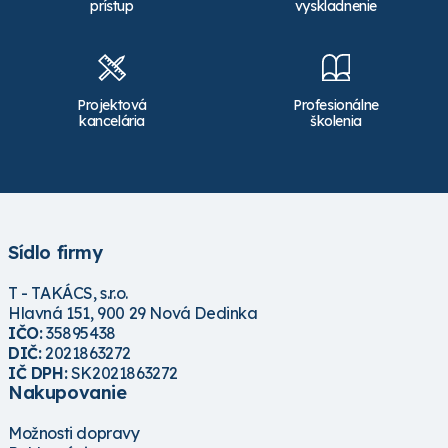
prístup
vyskladnenie
Projektová
Profesionálne
kancelária
školenia
Sídlo firmy
T - TAKÁCS, s.r.o.
Hlavná 151, 900 29 Nová Dedinka
IČO:
35895438
DIČ:
2021863272
IČ DPH:
SK2021863272
Nakupovanie
Možnosti dopravy