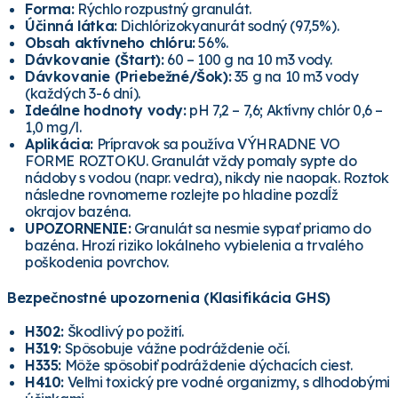
Forma:
Rýchlo rozpustný granulát.
Účinná látka:
Dichlórizokyanurát sodný (97,5%).
Obsah aktívneho chlóru:
56%.
Dávkovanie (Štart):
60 – 100 g na 10 m3 vody.
Dávkovanie (Priebežné/Šok):
35 g na 10 m3 vody
(každých 3-6 dní).
Ideálne hodnoty vody:
pH 7,2 – 7,6; Aktívny chlór 0,6 –
1,0 mg/l.
Aplikácia:
Prípravok sa používa VÝHRADNE VO
FORME ROZTOKU. Granulát vždy pomaly sypte do
nádoby s vodou (napr. vedra), nikdy nie naopak. Roztok
následne rovnomerne rozlejte po hladine pozdĺž
okrajov bazéna.
UPOZORNENIE:
Granulát sa nesmie sypať priamo do
bazéna. Hrozí riziko lokálneho vybielenia a trvalého
poškodenia povrchov.
Bezpečnostné upozornenia (Klasifikácia GHS)
H302:
Škodlivý po požití.
H319:
Spôsobuje vážne podráždenie očí.
H335:
Môže spôsobiť podráždenie dýchacích ciest.
H410:
Veľmi toxický pre vodné organizmy, s dlhodobými