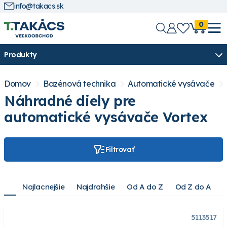
info@takacs.sk
0
Produkty
Domov
Bazénová technika
Automatické vysávače
Náhradné diely pre
automatické vysávače Vortex
Filtrovať
Najlacnejšie
Najdrahšie
Od A do Z
Od Z do A
5113517