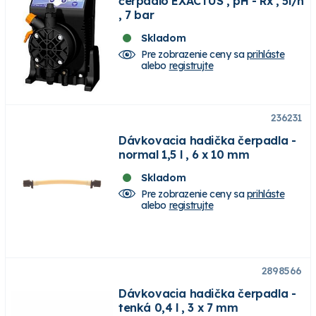
čerpadlo EXACTUS , pH - Rx , 5l/h
, 7 bar
Skladom
Pre zobrazenie ceny sa
prihláste
alebo
registrujte
236231
Dávkovacia hadička čerpadla -
normal 1,5 l , 6 x 10 mm
Skladom
Pre zobrazenie ceny sa
prihláste
alebo
registrujte
2898566
Dávkovacia hadička čerpadla -
tenká 0,4 l , 3 x 7 mm