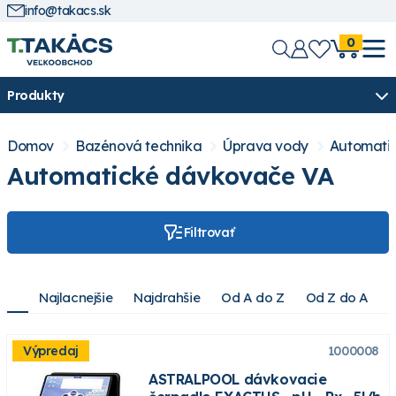
info@takacs.sk
0
Produkty
Domov
Bazénová technika
Úprava vody
Automati
Automatické dávkovače VA
Filtrovať
Najlacnejšie
Najdrahšie
Od A do Z
Od Z do A
Výpredaj
1000008
ASTRALPOOL dávkovacie