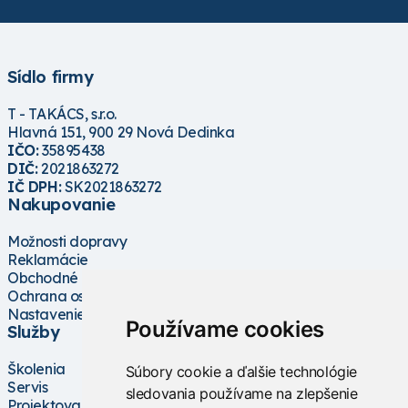
Sídlo firmy
T - TAKÁCS, s.r.o.
Hlavná 151, 900 29 Nová Dedinka
IČO:
35895438
DIČ:
2021863272
IČ DPH:
SK2021863272
Nakupovanie
Možnosti dopravy
Reklamácie
Obchodné podmienky
Ochrana osobných údajov
Nastavenie cookies
Používame cookies
Služby
Školenia
Súbory cookie a ďalšie technológie
Servis
sledovania používame na zlepšenie
Projektovanie