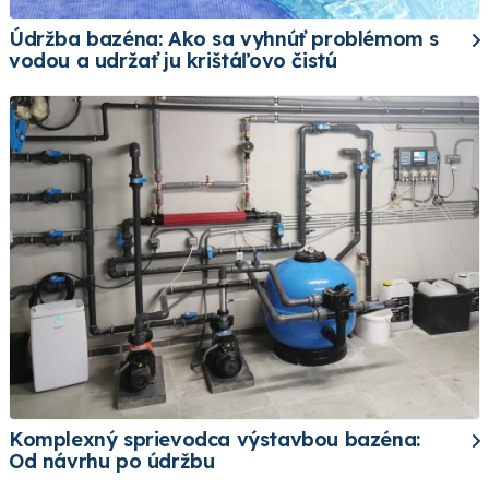
Údržba bazéna: Ako sa vyhnúť problémom s
vodou a udržať ju krištáľovo čistú
Komplexný sprievodca výstavbou bazéna:
Od návrhu po údržbu