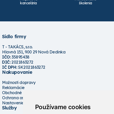
kancelária
školenia
Sídlo firmy
T - TAKÁCS, s.r.o.
Hlavná 151, 900 29 Nová Dedinka
IČO:
35895438
DIČ:
2021863272
IČ DPH:
SK2021863272
Nakupovanie
Možnosti dopravy
Reklamácie
Obchodné podmienky
Ochrana osobných údajov
Nastavenie cookies
Používame cookies
Služby