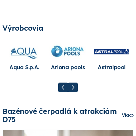
Výrobcovia
Aqua S.p.A.
Ariona pools
Astralpool
Bazénové čerpadlá k atrakciám
Viac
D75