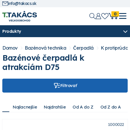
info@takacs.sk
0
Produkty
Domov
Bazénová technika
Čerpadlá
K protiprúdo
Bazénové čerpadlá k
atrakciám D75
Filtrovať
Najlacnejšie
Najdrahšie
Od A do Z
Od Z do A
1000022