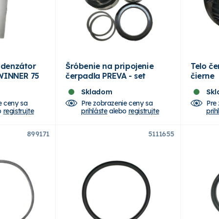
denzátor
Šróbenie na pripojenie
Telo č
 WINNER 75
čerpadla PREVA - set
čierne
Skladom
Sk
e ceny sa
Pre zobrazenie ceny sa
Pre
o
registrujte
prihláste
alebo
registrujte
prih
899171
5111655