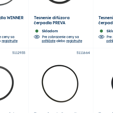
adla WINNER
Tesnenie difúzora
Tesnen
čerpadla PREVA
čerpad
Skladom
Sk
e ceny sa
Pre zobrazenie ceny sa
Pre
o
registrujte
prihláste
alebo
registrujte
prih
5112935
5111664