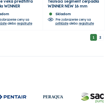
e veka predfiltra
Tesniaci segment čerpadla
la WINNER
WINNER NEW 16 mm
ladom
Skladom
 zobrazenie ceny sa
Pre zobrazenie ceny sa
láste
alebo
registrujte
prihláste
alebo
registrujte
1
2