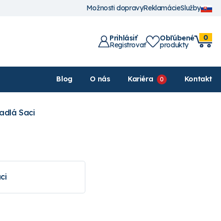
Možnosti dopravy
Reklamácie
Služby
0
Prihlásiť
Obľúbené
Registrovať
produkty
Blog
O nás
Kariéra
Kontakt
adlá Saci
ci