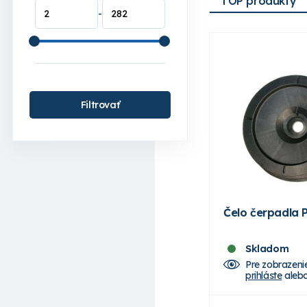
TOP produkty
-
Filtrovať
Čelo čerpadla 
Skladom
Pre zobrazeni
prihláste
aleb