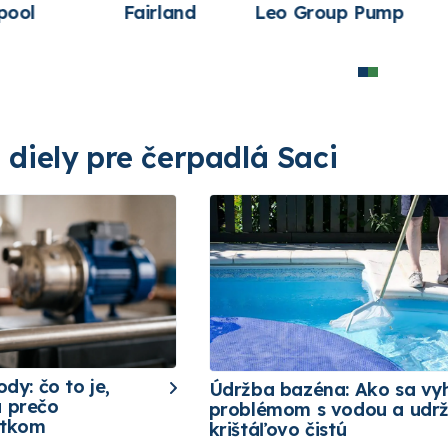
and
Leo Group Pump
Pentair
diely pre čerpadlá Saci
ody: čo to je,
Údržba bazéna: Ako sa vy
a prečo
problémom s vodou a udrž
etkom
krištáľovo čistú