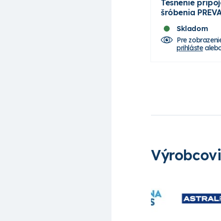
Tesnenie pripo
šróbenia PREV
Skladom
Pre zobrazeni
prihláste
aleb
Výrobcov