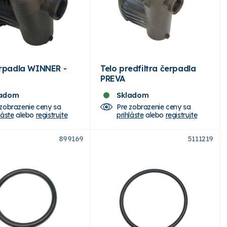
erpadla WINNER -
Telo predfiltra čerpadla
PREVA
ladom
Skladom
 zobrazenie ceny sa
Pre zobrazenie ceny sa
láste
alebo
registrujte
prihláste
alebo
registrujte
899169
5111219