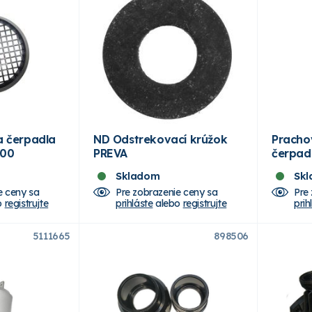
a čerpadla
ND Odstrekovací krúžok
Pracho
300
PREVA
čerpad
Skladom
Sk
e ceny sa
Pre zobrazenie ceny sa
Pre
o
registrujte
prihláste
alebo
registrujte
prih
5111665
898506