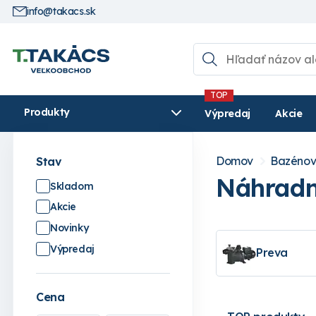
info@takacs.sk
Produkty
Výpredaj
Akcie
Domov
Bazénov
Stav
Náhradné
Skladom
Akcie
Novinky
Výpredaj
Preva
Cena