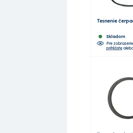
Tesnenie čerp
Skladom
Pre zobrazeni
prihláste
aleb