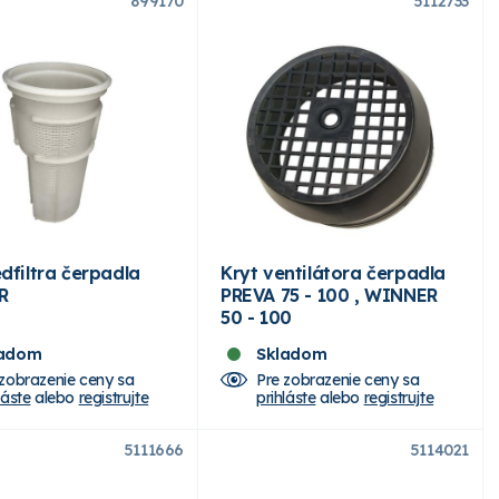
899170
5112733
dfiltra čerpadla
Kryt ventilátora čerpadla
R
PREVA 75 - 100 , WINNER
50 - 100
ladom
Skladom
 zobrazenie ceny sa
Pre zobrazenie ceny sa
láste
alebo
registrujte
prihláste
alebo
registrujte
5111666
5114021