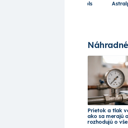
Ariona pools
Astralpool
Fairl
Náhradné 
Prietok a tlak v
ako sa merajú 
rozhodujú o vš