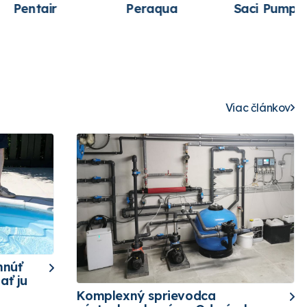
Peraqua
Saci Pumps
Speck pumpe
Viac článkov
hnúť
ať ju
Komplexný sprievodca