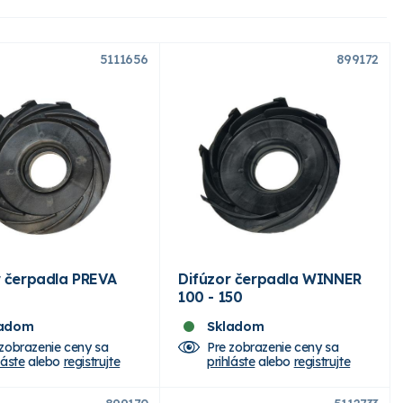
5111656
899172
r čerpadla PREVA
Difúzor čerpadla WINNER
100 - 150
ladom
Skladom
 zobrazenie ceny sa
Pre zobrazenie ceny sa
láste
alebo
registrujte
prihláste
alebo
registrujte