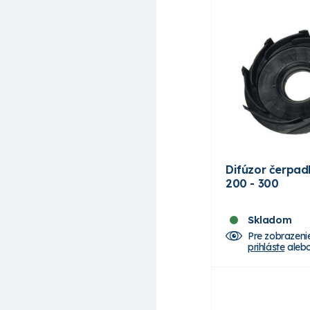
Difúzor čerpa
200 - 300
Skladom
Pre zobrazeni
prihláste
aleb