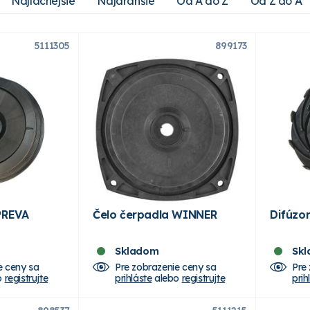
Najlacnejšie
Najdrahšie
Od A do Z
Od Z do A
5111305
899173
PREVA
Čelo čerpadla WINNER
Difúzo
Skladom
Sk
e ceny sa
Pre zobrazenie ceny sa
Pre
o
registrujte
prihláste
alebo
registrujte
prih