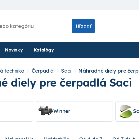
Hľadať
Novinky
Katalógy
á technika
Čerpadlá
Saci
Náhradné diely pre čerp
 diely pre čerpadlá Saci
Winner
Sa