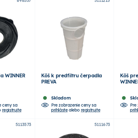
898537
5111215
dla WINNER
Kôš k predfiltru čerpadla
Kôš pre
PREVA
WINNE
Skladom
Sk
e ceny sa
Pre zobrazenie ceny sa
Pre
o
registrujte
prihláste
alebo
registrujte
prih
5113573
5111673