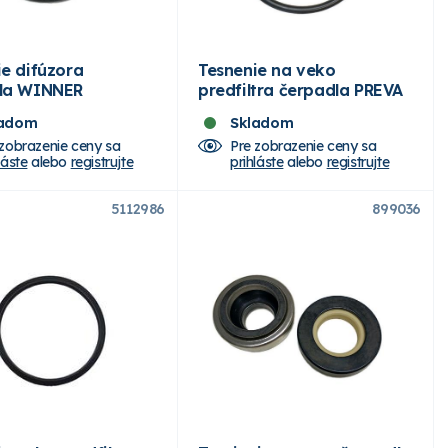
ie difúzora
Tesnenie na veko
la WINNER
predfiltra čerpadla PREVA
ladom
Skladom
 zobrazenie ceny sa
Pre zobrazenie ceny sa
láste
alebo
registrujte
prihláste
alebo
registrujte
5112986
899036