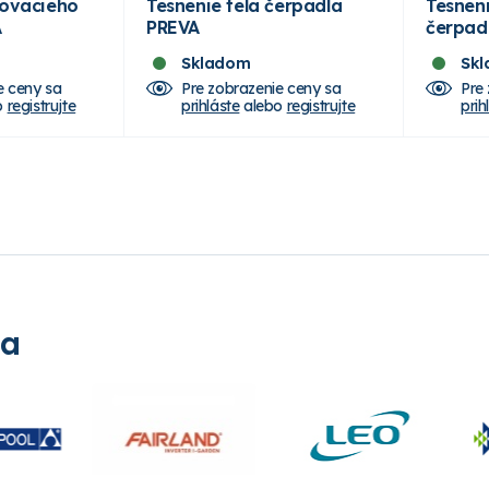
jovacieho
Tesnenie tela čerpadla
Tesneni
A
PREVA
čerpad
Skladom
Sk
e ceny sa
Pre zobrazenie ceny sa
Pre
o
registrujte
prihláste
alebo
registrujte
prih
ia