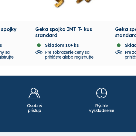
 spojky
Geka spojka IMT T- kus
Geka sp
standard
standar
s
Skladom 10+ ks
Skla
ny sa
Pre zobrazenie ceny sa
Pre z
istrujte
prihláste
alebo
registrujte
prihlá
Osobný
Rýchle
prístup
vyskladnenie