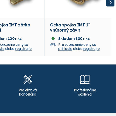
ojka IMT zátka
Geka spojka IMT 1"
d
vnútorný závit
dom 100+ ks
Skladom 100+ ks
obrazenie ceny sa
Pre zobrazenie ceny sa
ste
alebo
registrujte
prihláste
alebo
registrujte
Projektová
Profesionálne
kancelária
školenia