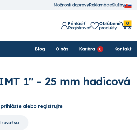
Možnosti dopravy
Reklamácie
Služby
0
Prihlásiť
Obľúbené
Registrovať
produkty
Blog
O nás
Kariéra
Kontakt
IMT 1" - 25 mm hadicová
 prihláste alebo registrujte
trovať sa