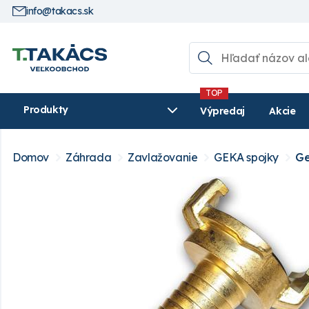
info@takacs.sk
Produkty
Výpredaj
Akcie
Domov
Záhrada
Zavlažovanie
GEKA spojky
Ge