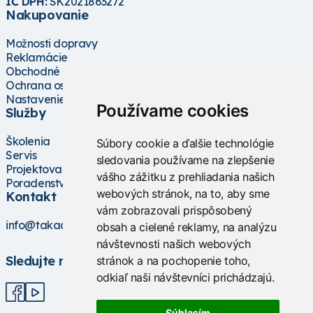
IČ DPH:
SK2021863272
Nakupovanie
Možnosti dopravy
Reklamácie
Obchodné podmienky
Ochrana osobných údajov
Nastavenie cookies
Používame cookies
Služby
Školenia
Súbory cookie a ďalšie technológie
Servis
sledovania používame na zlepšenie
Projektovanie
vášho zážitku z prehliadania našich
Poradenstvo
webových stránok, na to, aby sme
Kontakt
vám zobrazovali prispôsobený
info@takacs.sk
obsah a cielené reklamy, na analýzu
návštevnosti našich webových
Sledujte nás
stránok a na pochopenie toho,
odkiaľ naši návštevníci prichádzajú.
Súhlasím