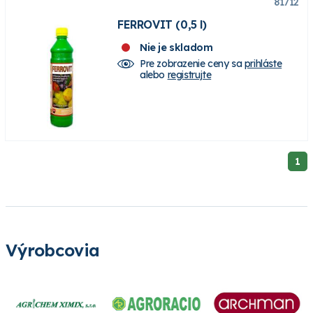
81712
FERROVIT (0,5 l)
Nie je skladom
Pre zobrazenie ceny sa
prihláste
alebo
registrujte
1
Výrobcovia