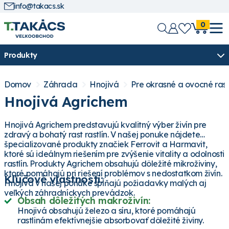
info@takacs.sk
0
Produkty
Domov
Záhrada
Hnojivá
Pre okrasné a ovocné rast
Hnojivá Agrichem
Hnojivá Agrichem predstavujú kvalitný výber živín pre
zdravý a bohatý rast rastlín. V našej ponuke nájdete
špecializované produkty značiek Ferrovit a Harmavit,
ktoré sú ideálnym riešením pre zvýšenie vitality a odolnosti
rastlín. Produkty Agrichem obsahujú dôležité mikroživiny,
ktoré pomáhajú pri riešení problémov s nedostatkom živín.
Kľúčové vlastnosti:
Hnojivá v našej ponuke spĺňajú požiadavky malých aj
veľkých záhradníckych prevádzok.
Obsah dôležitých makroživín:
Hnojivá obsahujú železo a síru, ktoré pomáhajú
rastlinám efektívnejšie absorbovať dôležité živiny.