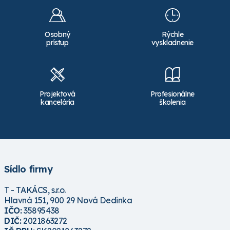
Osobný
Rýchle
prístup
vyskladnenie
Projektová
Profesionálne
kancelária
školenia
Sídlo firmy
T - TAKÁCS, s.r.o.
Hlavná 151, 900 29 Nová Dedinka
IČO:
35895438
DIČ:
2021863272