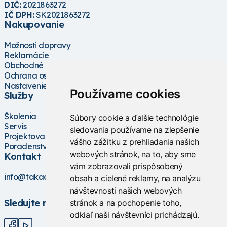
DIČ:
2021863272
IČ DPH:
SK2021863272
Nakupovanie
Možnosti dopravy
Reklamácie
Obchodné podmienky
Ochrana osobných údajov
Nastavenie cookies
Používame cookies
Služby
Školenia
Súbory cookie a ďalšie technológie
Servis
sledovania používame na zlepšenie
Projektovanie
vášho zážitku z prehliadania našich
Poradenstvo
webových stránok, na to, aby sme
Kontakt
vám zobrazovali prispôsobený
info@takacs.sk
obsah a cielené reklamy, na analýzu
návštevnosti našich webových
Sledujte nás
stránok a na pochopenie toho,
odkiaľ naši návštevníci prichádzajú.