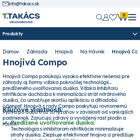
info@takacs.sk
0
Produkty
Domov
Záhrada
Hnojivá
Na trávnik
Hnojivá C
Hnojivá Compo
Hnojivá Compo ponúkajú vysoko efektívne riešenia pre
záhrady aj farmy vďaka pokročilej technológii
predĺženého uvoľňovania dusíka. Vďaka inhibítoru
nitrifikácie dochádza k minimalizácii strát nitrátového
dusíka, čo umožňuje skoršiu aplikáciu a dlhodobú
účinnosť. Hnojivá z rady Compo poskytujú rovnomernú
Kľúčové vlastnosti:
výživu po dobu 6 až 10 týždňov v závislosti od vonkajších
podmienok. Zaručujú zdravý a vyvážený rast plodín a
Predĺžené uvoľňovanie dusíka:
rastlín.
Technológia s inhibítorom nitrifikácie minimalizuje
straty dusíka. Zlepšuje efektívnosť hnojiva a predlžuje