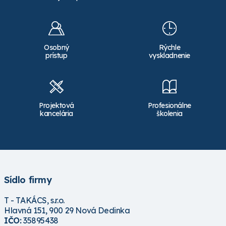
Osobný
Rýchle
prístup
vyskladnenie
Projektová
Profesionálne
kancelária
školenia
Sídlo firmy
T - TAKÁCS, s.r.o.
Hlavná 151, 900 29 Nová Dedinka
IČO:
35895438