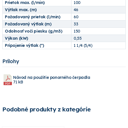
Prietok max. (l/min)
100
Výtlak max. (m)
46
Požadovaný prietok (l/min)
60
Požadovaný výtlak (m)
33
Odolnosť voči piesku (g/m3)
150
Výkon (kW)
0,55
Pripojenie výtlak (")
1 1/4 (5/4)
Prílohy
Návod na použitie ponorného čerpadla
71 kB
Podobné produkty z kategórie