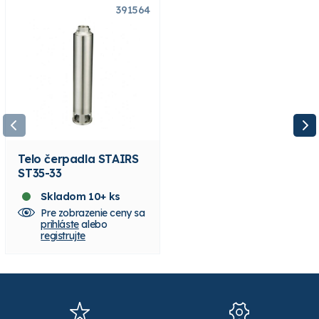
391564
391660
Telo čerpadla STAIRS
Telo čerpadla STAIRS
ST35-33
ST35-49
Skladom 10+ ks
Skladom 6 ks
Pre zobrazenie ceny sa
Pre zobrazenie ceny sa
prihláste
alebo
prihláste
alebo
registrujte
registrujte