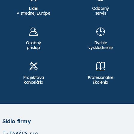
Líder
Odborný
v strednej Európe
servis
Osobný
Rýchle
prístup
vyskladnenie
Projektová
Profesionálne
kancelária
školenia
Sídlo firmy
T - TAKÁCS, s.r.o.