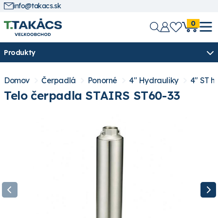
info@takacs.sk
0
Produkty
Domov
Čerpadlá
Ponorné
4" Hydrauliky
4" ST h
Telo čerpadla STAIRS ST60-33