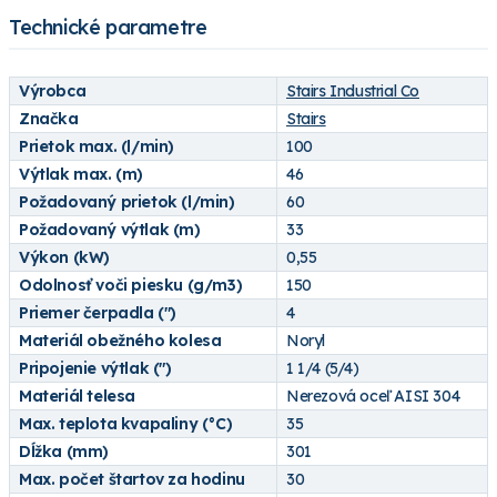
Technické parametre
Výrobca
Stairs Industrial Co
Značka
Stairs
Prietok max. (l/min)
100
Výtlak max. (m)
46
Požadovaný prietok (l/min)
60
Požadovaný výtlak (m)
33
Výkon (kW)
0,55
Odolnosť voči piesku (g/m3)
150
Priemer čerpadla (")
4
Materiál obežného kolesa
Noryl
Pripojenie výtlak (")
1 1/4 (5/4)
Materiál telesa
Nerezová oceľ AISI 304
Max. teplota kvapaliny (°C)
35
Dĺžka (mm)
301
Max. počet štartov za hodinu
30