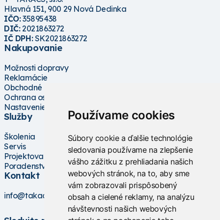
Hlavná 151, 900 29 Nová Dedinka
IČO:
35895438
DIČ:
2021863272
IČ DPH:
SK2021863272
Nakupovanie
Možnosti dopravy
Reklamácie
Obchodné podmienky
Ochrana osobných údajov
Nastavenie cookies
Používame cookies
Služby
Školenia
Súbory cookie a ďalšie technológie
Servis
sledovania používame na zlepšenie
Projektovanie
vášho zážitku z prehliadania našich
Poradenstvo
webových stránok, na to, aby sme
Kontakt
vám zobrazovali prispôsobený
info@takacs.sk
obsah a cielené reklamy, na analýzu
návštevnosti našich webových