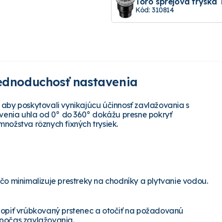
Toro sprejová tryska 
Kód: 310814
jednoduchosť nastavenia
, aby poskytovali vynikajúcu účinnosť zavlažovania s
venia uhla od 0° do 360° dokážu presne pokryť
množstva rôznych fixných trysiek.
čo minimalizuje prestreky na chodníky a plytvanie vodou.
hopiť vrúbkovaný prstenec a otočiť na požadovanú
 počas zavlažovania.