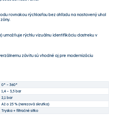
 vodu rovnakou rýchlosťou bez ohľadu na nastavený uhol
 zóny.
) umožňuje rýchlu vizuálnu identifikáciu dostreku v
verzálnemu závitu sú vhodné aj pre modernizáciu
0° – 360°
1,4 – 3,5 bar
2,1 bar
Až o 25 % (nerezová skrutka)
Tryska + filtračné sitko