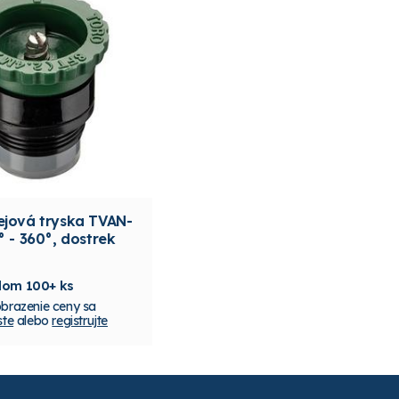
ejová tryska TVAN-
° - 360°, dostrek
dom 100+ ks
obrazenie ceny sa
ste
alebo
registrujte