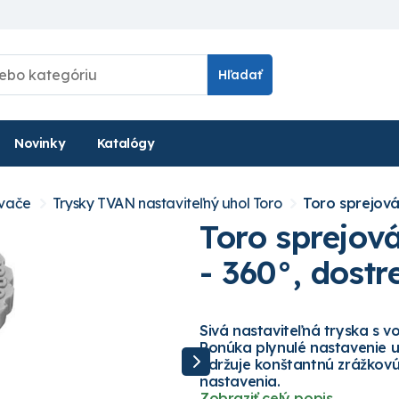
Hľadať
Novinky
Katalógy
ovače
Trysky TVAN nastaviteľný uhol Toro
Toro sprejová
Toro sprejov
- 360°, dostr
Sivá nastaviteľná tryska s v
Ponúka plynulé nastavenie u
udržuje konštantnú zrážkovú
nastavenia.
Zobraziť celý popis