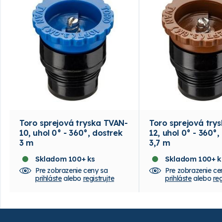
Toro sprejová tryska TVAN-
Toro sprejová try
10, uhol 0° - 360°, dostrek
12, uhol 0° - 360°,
3 m
3,7 m
Skladom 100+ ks
Skladom 100+ k
Pre zobrazenie ceny sa
Pre zobrazenie ce
prihláste
alebo
registrujte
prihláste
alebo
reg