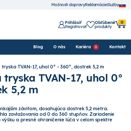
Možnosti dopravy
Reklamácie
Služby
0
Prihlásiť
Obľúbené
Registrovať
produkty
Blog
O nás
Kariéra
Kontakt
 tryska TVAN-17, uhol 0° - 360°, dostrek 5,2 m
á tryska TVAN-17, uhol 0°
ek 5,2 m
onkajším závitom, dosahujúca dostrek 5,2 metra.
hla zavlažovania od 0 do 360 stupňov. Zariadenie
 výšku a presné ohraničenie lúča v celom spektre