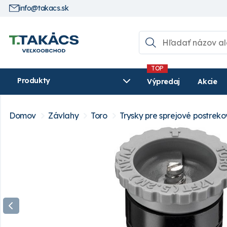
info@takacs.sk
Produkty
Výpredaj
Akcie
Domov
Závlahy
Toro
Trysky pre sprejové postrek