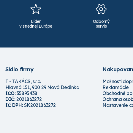
Líder
Odborný
v strednej Európe
servis
Sídlo firmy
Nakupovan
T - TAKÁCS, s.r.o.
Možnosti dop
Hlavná 151, 900 29 Nová Dedinka
Reklamácie
IČO:
35895438
Obchodné po
DIČ:
2021863272
Ochrana osob
IČ DPH:
SK2021863272
Nastavenie c