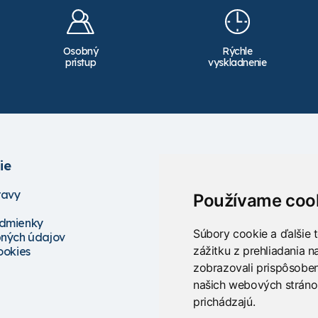
Osobný
Rýchle
prístup
vyskladnenie
ie
Služby
ravy
Školenia
Používame coo
Servis
dmienky
Projektovanie
Súbory cookie a ďalšie 
ných údajov
Poradenstvo
zážitku z prehliadania 
ookies
zobrazovali prispôsoben
našich webových stránok
prichádzajú.