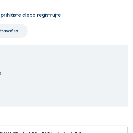
 prihláste alebo registrujte
trovať sa
s