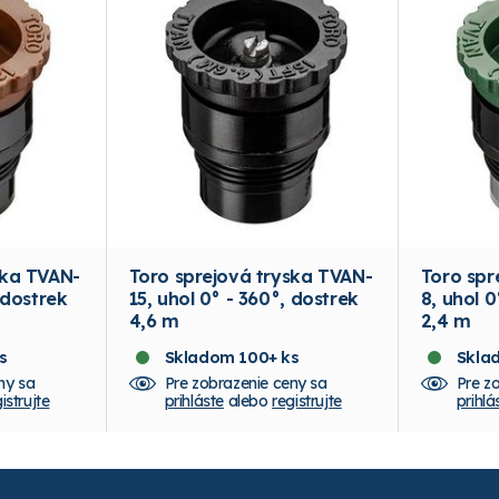
ska TVAN-
Toro sprejová tryska TVAN-
Toro spr
 dostrek
15, uhol 0° - 360°, dostrek
8, uhol 0
4,6 m
2,4 m
s
Skladom 100+ ks
Skla
ny sa
Pre zobrazenie ceny sa
Pre z
istrujte
prihláste
alebo
registrujte
prihlá