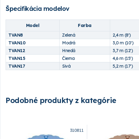
Špecifikácia modelov
Model
Farba
TVAN8
Zelená
2,4 m (8')
TVAN10
Modrá
3,0 m (10')
TVAN12
Hnedá
3,7 m (12')
TVAN15
Čierna
4,6 m (15')
TVAN17
Sivá
5,2 m (17')
Podobné produkty z kategórie
310811