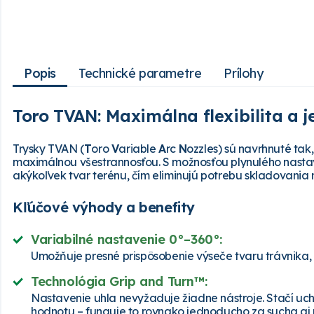
Popis
Technické parametre
Prílohy
Toro TVAN: Maximálna flexibilita a 
Trysky TVAN (
T
oro
V
ariable
A
rc
N
ozzles) sú navrhnuté tak
maximálnou všestrannosťou. S možnosťou plynulého nasta
akýkoľvek tvar terénu, čím eliminujú potrebu skladovania 
Kľúčové výhody a benefity
Variabilné nastavenie 0°–360°:
Umožňuje presné prispôsobenie výseče tvaru trávnika, 
Technológia Grip and Turn™:
Nastavenie uhla nevyžaduje žiadne nástroje. Stačí uc
hodnotu – funguje to rovnako jednoducho za sucha aj