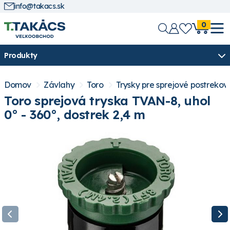
info@takacs.sk
0
Produkty
Domov
Závlahy
Toro
Trysky pre sprejové postreko
Toro sprejová tryska TVAN-8, uhol
0° - 360°, dostrek 2,4 m