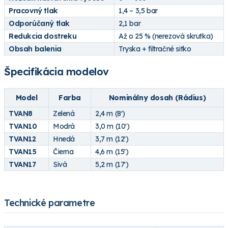
Pracovný tlak
1,4 – 3,5 bar
Odporúčaný tlak
2,1 bar
Redukcia dostreku
Až o 25 % (nerezová skrutka)
Obsah balenia
Tryska + filtračné sitko
Špecifikácia modelov
Model
Farba
Nominálny dosah (Rádius)
TVAN8
Zelená
2,4 m (8')
TVAN10
Modrá
3,0 m (10')
TVAN12
Hnedá
3,7 m (12')
TVAN15
Čierna
4,6 m (15')
TVAN17
Sivá
5,2 m (17')
Technické parametre