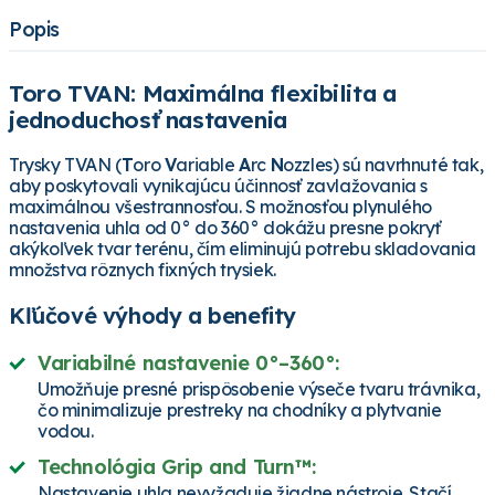
Popis
Toro TVAN: Maximálna flexibilita a
jednoduchosť nastavenia
Trysky TVAN (
T
oro
V
ariable
A
rc
N
ozzles) sú navrhnuté tak,
aby poskytovali vynikajúcu účinnosť zavlažovania s
maximálnou všestrannosťou. S možnosťou plynulého
nastavenia uhla od 0° do 360° dokážu presne pokryť
akýkoľvek tvar terénu, čím eliminujú potrebu skladovania
množstva rôznych fixných trysiek.
Kľúčové výhody a benefity
Variabilné nastavenie 0°–360°:
Umožňuje presné prispôsobenie výseče tvaru trávnika,
čo minimalizuje prestreky na chodníky a plytvanie
vodou.
Technológia Grip and Turn™:
Nastavenie uhla nevyžaduje žiadne nástroje. Stačí