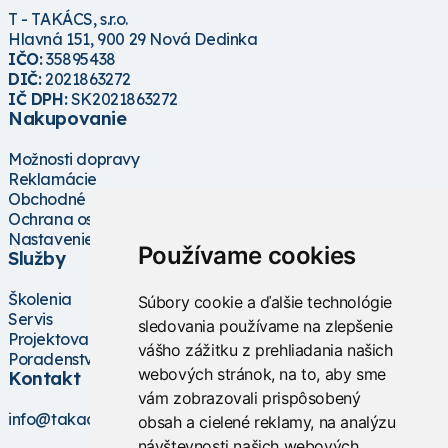
T - TAKÁCS, s.r.o.
Hlavná 151, 900 29 Nová Dedinka
IČO:
35895438
DIČ:
2021863272
IČ DPH:
SK2021863272
Nakupovanie
Možnosti dopravy
Reklamácie
Obchodné podmienky
Ochrana osobných údajov
Nastavenie cookies
Používame cookies
Služby
Školenia
Súbory cookie a ďalšie technológie
Servis
sledovania používame na zlepšenie
Projektovanie
vášho zážitku z prehliadania našich
Poradenstvo
webových stránok, na to, aby sme
Kontakt
vám zobrazovali prispôsobený
info@takacs.sk
obsah a cielené reklamy, na analýzu
návštevnosti našich webových