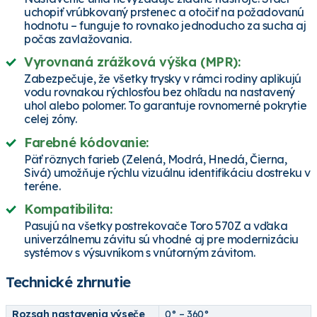
uchopiť vrúbkovaný prstenec a otočiť na požadovanú
hodnotu – funguje to rovnako jednoducho za sucha aj
počas zavlažovania.
Vyrovnaná zrážková výška (MPR):
Zabezpečuje, že všetky trysky v rámci rodiny aplikujú
vodu rovnakou rýchlosťou bez ohľadu na nastavený
uhol alebo polomer. To garantuje rovnomerné pokrytie
celej zóny.
Farebné kódovanie:
Päť rôznych farieb (Zelená, Modrá, Hnedá, Čierna,
Sivá) umožňuje rýchlu vizuálnu identifikáciu dostreku v
teréne.
Kompatibilita:
Pasujú na všetky postrekovače Toro 570Z a vďaka
univerzálnemu závitu sú vhodné aj pre modernizáciu
systémov s výsuvníkom s vnútorným závitom.
Technické zhrnutie
Rozsah nastavenia výseče
0° – 360°