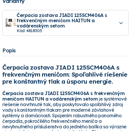
Varianty
Čerpacia zostava JIADI 125SCM406A s
frekvenčným meničom HAITUN a
vodárenským setom
Kód: 4818305
Popis
Čerpacia zostava JIADI 125SCM406A s
frekvenčným meničom: Spoľahlivé riešenie
pre konštantný tlak a úsporu energie.
Čerpacia zostava JIADI 125SCM406A s frekvenčným
meničom HAITUN a vodárenským setom
je systémové
riešenie navrhnuté tak, aby poskytovalo spoľahlivý zdroj
vody s konštantným tlakom pre moderné závlahové
systémy a domácnosti. Spojením robustného ponorného
čerpadla, pokročilého frekvenčného meniča a
nevyhnutného príslušenstva do jedného balíka sa výrazne