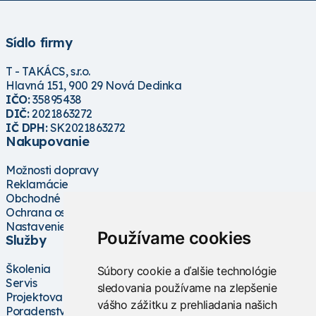
Sídlo firmy
T - TAKÁCS, s.r.o.
Hlavná 151, 900 29 Nová Dedinka
IČO:
35895438
DIČ:
2021863272
IČ DPH:
SK2021863272
Nakupovanie
Možnosti dopravy
Reklamácie
Obchodné podmienky
Ochrana osobných údajov
Nastavenie cookies
Používame cookies
Služby
Školenia
Súbory cookie a ďalšie technológie
Servis
sledovania používame na zlepšenie
Projektovanie
vášho zážitku z prehliadania našich
Poradenstvo