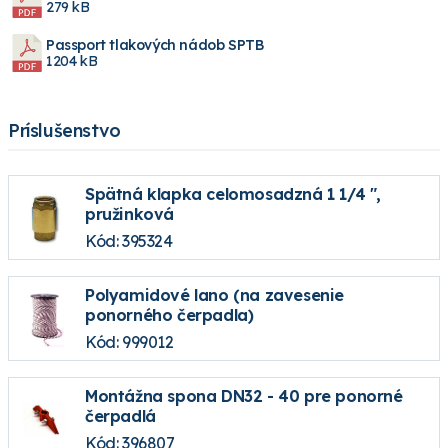
279 kB
Passport tlakových nádob SPTB
1204 kB
Príslušenstvo
Spätná klapka celomosadzná 1 1/4 ",
pružinková
Kód: 395324
Polyamidové lano (na zavesenie
ponorného čerpadla)
Kód: 999012
Montážna spona DN32 - 40 pre ponorné
čerpadlá
Kód: 396807