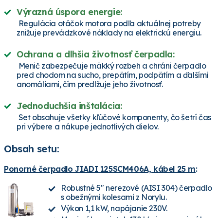
Výrazná úspora energie:
Regulácia otáčok motora podľa aktuálnej potreby
znižuje prevádzkové náklady na elektrickú energiu.
Ochrana a dlhšia životnosť čerpadla:
Menič zabezpečuje mäkký rozbeh a chráni čerpadlo
pred chodom na sucho, prepätím, podpätím a ďalšími
anomáliami, čím predlžuje jeho životnosť.
Jednoduchšia inštalácia:
Set obsahuje všetky kľúčové komponenty, čo šetrí čas
pri výbere a nákupe jednotlivých dielov.
Obsah setu:
Ponorné čerpadlo JIADI 125SCM406A, kábel 25 m
:
Robustné 5" nerezové (AISI 304) čerpadlo
s obežnými kolesami z Norylu.
Výkon 1,1 kW, napájanie 230V.