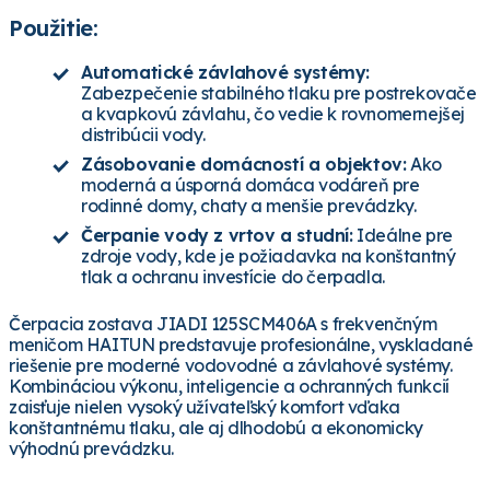
Použitie:
Automatické závlahové systémy:
Zabezpečenie stabilného tlaku pre postrekovače
a kvapkovú závlahu, čo vedie k rovnomernejšej
distribúcii vody.
Zásobovanie domácností a objektov:
Ako
moderná a úsporná domáca vodáreň pre
rodinné domy, chaty a menšie prevádzky.
Čerpanie vody z vrtov a studní:
Ideálne pre
zdroje vody, kde je požiadavka na konštantný
tlak a ochranu investície do čerpadla.
Čerpacia zostava JIADI 125SCM406A s frekvenčným
meničom HAITUN predstavuje profesionálne, vyskladané
riešenie pre moderné vodovodné a závlahové systémy.
Kombináciou výkonu, inteligencie a ochranných funkcií
zaisťuje nielen vysoký užívateľský komfort vďaka
konštantnému tlaku, ale aj dlhodobú a ekonomicky
výhodnú prevádzku.