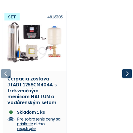
SET
4818303
Novinka
SET
4818304
Čerpacia zostava
Čerpacia zostava
JIADI 125SCM404A s
JIADI 125SCM405A s
frekvenčným
frekvenčným
meničom HAITUN a
meničom HAITUN a
vodárenským setom
vodárenským setom
Skladom 1 ks
Nie je skladom
Pre zobrazenie ceny sa
Pre zobrazenie ceny sa
prihláste
alebo
prihláste
alebo
registrujte
registrujte