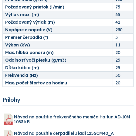
Požadovaný prietok (l/min)
75
Výtlak max. (m)
65
Požadovaný výtlak (m)
42
Napájacie napätie (V)
230
Priemer čerpadla (")
5
Výkon (kW)
1,1
Max. hĺbka ponoru (m)
20
Odolnosť voči piesku (g/m3)
25
Dĺžka kábla (m)
25
Frekvencia (Hz)
50
Max. počet štartov za hodinu
20
Prílohy
Návod na použitie frekvenčného meniča Haitun AD-10M
1083 kB
Návod na použitie čerpadliel Jiadi 125SCM40_A