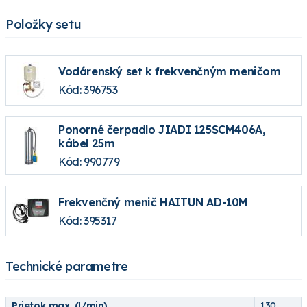
Položky setu
Vodárenský set k frekvenčným meničom
Kód: 396753
Ponorné čerpadlo JIADI 125SCM406A,
kábel 25m
Kód: 990779
Frekvenčný menič HAITUN AD-10M
Kód: 395317
Technické parametre
Prietok max. (l/min)
130