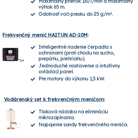
Maximálny prietok 130 l/min a maximálny
výtlak 65 m.
Odolnosť voči piesku do 25 g/m
.
3
Frekvenčný menič HAITUN AD-10M
:
Inteligentné riadenie čerpadla s
ochranami (proti chodu na sucho,
prepätiu, prehriatiu).
Jednoduché nastavenie a intuitívny
ovládací panel.
Pre motory do výkonu 1,5 kW.
Vodárenský set k frekvenčným meničom
:
Tlaková nádoba na elimináciu
mikrozapínania.
Napojenie sondy frekvenčného meniča.