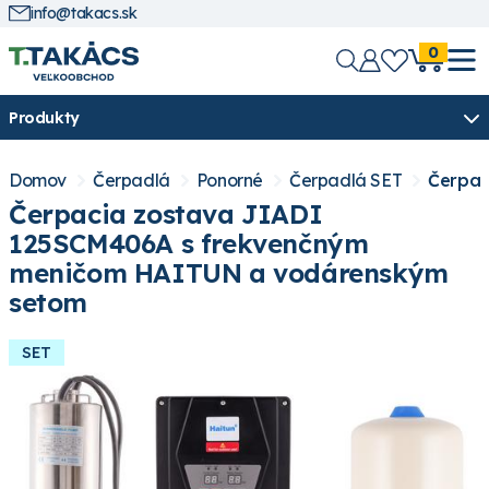
info@takacs.sk
0
Produkty
Domov
Čerpadlá
Ponorné
Čerpadlá SET
Čerpac
Čerpacia zostava JIADI
125SCM406A s frekvenčným
meničom HAITUN a vodárenským
setom
SET