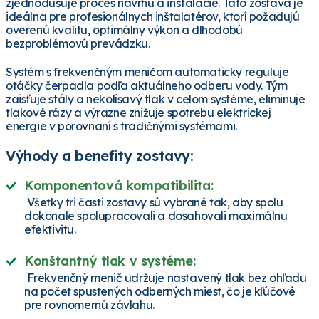
zjednodušuje proces návrhu a inštalácie. Táto zostava je
ideálna pre profesionálnych inštalatérov, ktorí požadujú
overenú kvalitu, optimálny výkon a dlhodobú
bezproblémovú prevádzku.
Systém s frekvenčným meničom automaticky reguluje
otáčky čerpadla podľa aktuálneho odberu vody. Tým
zaisťuje stály a nekolísavý tlak v celom systéme, eliminuje
tlakové rázy a výrazne znižuje spotrebu elektrickej
energie v porovnaní s tradičnými systémami.
Výhody a benefity zostavy:
Komponentová kompatibilita:
Všetky tri časti zostavy sú vybrané tak, aby spolu
dokonale spolupracovali a dosahovali maximálnu
efektivitu.
Konštantný tlak v systéme:
Frekvenčný menič udržuje nastavený tlak bez ohľadu
na počet spustených odberných miest, čo je kľúčové
pre rovnomernú závlahu.