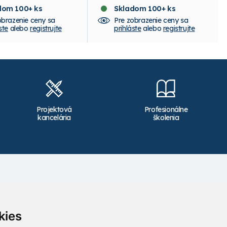
dom 100+ ks
Skladom 100+ ks
obrazenie ceny sa
Pre zobrazenie ceny sa
ste
alebo
registrujte
prihláste
alebo
registrujte
Projektová
Profesionálne
kancelária
školenia
Kontakt
info@takacs.sk
kies