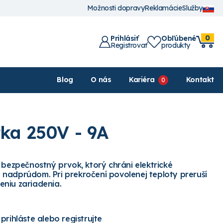
Možnosti dopravy
Reklamácie
Služby
0
Prihlásiť
Obľúbené
Registrovať
produkty
Blog
O nás
Kariéra
Kontakt
tka 250V - 9A
 bezpečnostný prvok, ktorý chráni elektrické
nadprúdom. Pri prekročení povolenej teploty preruší
niu zariadenia.
 prihláste alebo registrujte