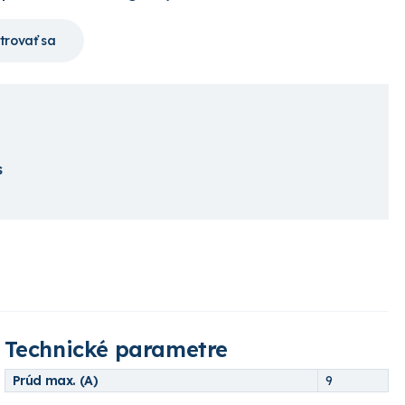
trovať sa
s
Technické parametre
Prúd max. (A)
9