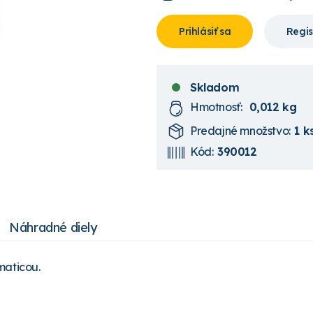
Prihlásiť sa
Regis
Skladom
Hmotnosť:
0,012 kg
Predajné množstvo:
1 k
Kód:
390012
Náhradné diely
maticou.