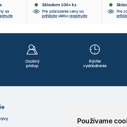
s
Skladom 100+ ks
Skla
ny sa
Pre zobrazenie ceny sa
Pre z
istrujte
prihláste
alebo
registrujte
prihlá
Osobný
Rýchle
prístup
vyskladnenie
ie
Služby
ravy
Školenia
Používame coo
Servis