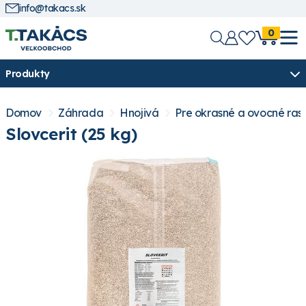
info@takacs.sk
0
Produkty
Domov
Záhrada
Hnojivá
Pre okrasné a ovocné rast
Slovcerit (25 kg)