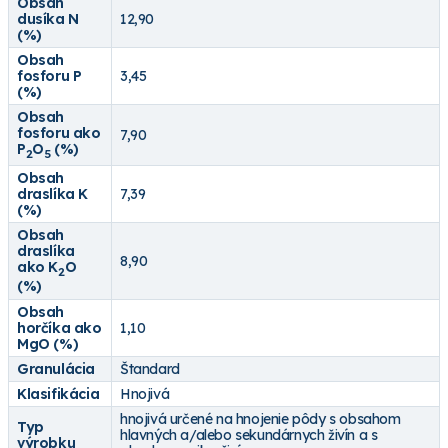
Obsah
dusíka N
12,90
(%)
Obsah
fosforu P
3,45
(%)
Obsah
fosforu ako
7,90
P
O
(%)
2
5
Obsah
draslíka K
7,39
(%)
Obsah
draslíka
8,90
ako K
O
2
(%)
Obsah
horčíka ako
1,10
MgO (%)
Granulácia
Štandard
Klasifikácia
Hnojivá
hnojivá určené na hnojenie pôdy s obsahom
Typ
hlavných a/alebo sekundárnych živín a s
výrobku