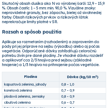
Skutočný obsah dusíka ako N vo výrobnej šarži: 12,9 – 15,9
%. Obsah častíc 1 – 5 mm: min. 90,0 %. Vizuálne znaky:
nepravidelné granuly, bez zápachu, bielej až sivohnedej
farby. Obsah rizikových prvkov a rizikových látok
neprekračuje limity platné v SR.
Rozsah a spôsob použitia
Aplikuje sa rozmetaním (rozhodením) a zapravením do
pôdy pri jej príprave na sejbu (výsadbu) alebo aj počas
vegetácie. Odporúčané dávky zohľadňujú celoročnú
potrebu živín pre dané plodiny. Je vhodné dávku rozdeliť
a aplikovať cca 2/3 hnojiva pred sejbou (základné
hnojenie) a 1/3 hnojiva na prihnojenie počas vegetácie.
Plodina
Dávka (kg/10 m
)
2
kapustová zelenina, jahody
0,8 – 1,0
koreňová zelenina
0,7 – 0,9
plodová zelenina, zemiaky
0,8 – 0,9
cibuľová zelenina
0,6 – 0,7