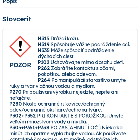
Popis
Slovcerit
H315
Dráždi kožu.
H319
Spôsobuje vážne podráždenie očí.
H335
Môže spôsobiť podráždenie
dýchacích ciest.
P102
Uchovávajte mimo dosahu detí.
POZOR
P262
Zabráňte kontaktu s očami,
pokožkou alebo odevom.
P264
Po manipulácii starostlivo umyte
ruky a tvár vlažnou vodou a mydlom.
P270
Pri používaní výrobku nejedzte, nepite ani
nefajčite.
P280
Noste ochranné rukavice/ochranný
odev/ochranné okuliare/ochranu tváre.
P302+P352
PRI KONTAKTE S POKOŽKOU: Umyte
veľkým množstvom vody a mydla.
P305+P351+P338
PO ZASIAHNUTÍ OČÍ: Niekoľko
minút ich opatrne vyplachujte vodou. Ak používate
kontaktné šošovky a je to možné, odstráňte ich.