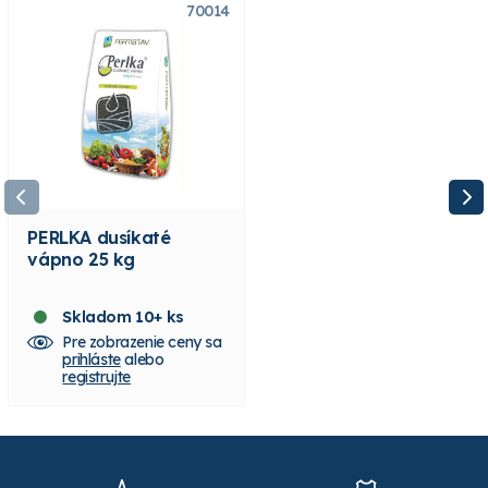
70014
7001300
PERLKA dusíkaté
Dusíkaté vápno
vápno 25 kg
PERLKA (3 kg)
Skladom 10+ ks
Skladom 1 ks
Pre zobrazenie ceny sa
Pre zobrazenie ceny sa
prihláste
alebo
prihláste
alebo
registrujte
registrujte