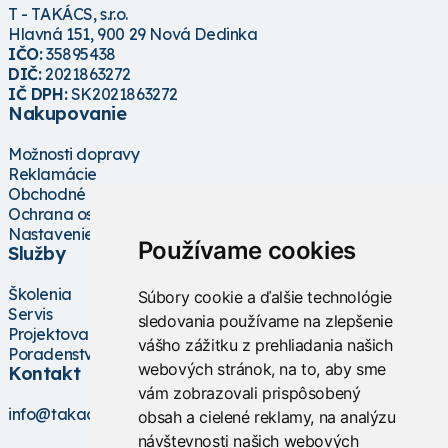
T - TAKÁCS, s.r.o.
Hlavná 151, 900 29 Nová Dedinka
IČO:
35895438
DIČ:
2021863272
IČ DPH:
SK2021863272
Nakupovanie
Možnosti dopravy
Reklamácie
Obchodné podmienky
Ochrana osobných údajov
Nastavenie cookies
Používame cookies
Služby
Školenia
Súbory cookie a ďalšie technológie
Servis
sledovania používame na zlepšenie
Projektovanie
vášho zážitku z prehliadania našich
Poradenstvo
webových stránok, na to, aby sme
Kontakt
vám zobrazovali prispôsobený
info@takacs.sk
obsah a cielené reklamy, na analýzu
návštevnosti našich webových