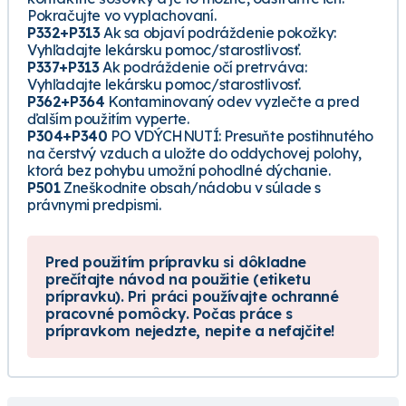
Pokračujte vo vyplachovaní.
P332+P313
Ak sa objaví podráždenie pokožky:
Vyhľadajte lekársku pomoc/starostlivosť.
P337+P313
Ak podráždenie očí pretrváva:
Vyhľadajte lekársku pomoc/starostlivosť.
P362+P364
Kontaminovaný odev vyzlečte a pred
ďalším použitím vyperte.
P304+P340
PO VDÝCHNUTÍ: Presuňte postihnutého
na čerstvý vzduch a uložte do oddychovej polohy,
ktorá bez pohybu umožní pohodlné dýchanie.
P501
Zneškodnite obsah/nádobu v súlade s
právnymi predpismi.
Pred použitím prípravku si dôkladne
prečítajte návod na použitie (etiketu
prípravku). Pri práci používajte ochranné
pracovné pomôcky. Počas práce s
prípravkom nejedzte, nepite a nefajčite!