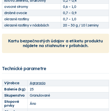
listová zelenina, strukoviny
0,2 – 0,4
ovocné stromy
0,6 – 1,0
drobné ovocie
0,7 – 0,9
okrasné rastliny
0,7 – 1,0
okrasné rastliny v nádobách
20 – 30 g / 10 l zeminy
Kartu bezpečnostých údajov a etiketu produktu
nájdete na stiahnutie v prílohách.
Technické parametre
Výrobca
Agroracio
Balenie (kg)
25
Skupenstvo
Granulované
Stopové
Áno
prvky