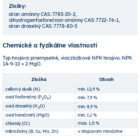
Zložky:
síran amónny CAS: 7783-20-2,
dihydrogenfosforečnan amónny CAS: 7722-76-1,
síran draselný CAS: 7778-80-5
Chemické a fyzikálne vlastnosti
Typ hnojiva: priemyselné, viaczložkové NPK hnojivo. NPK
14-9-10 + 2 MgO.
Zložka
Obsah
celkový dusík (N)
min. 12,9 %
oxid fosforečný (P
O
)
min. 7,9 %
2
5
oxid draselný (K
O)
min. 8,9 %
2
oxid horečnatý (MgO)
min. 1,1 %
max. 1,0 %
chloridy (Cl
)
-
mikroživiny (B, Cu, Mo, Zn)
v stopovom množstve