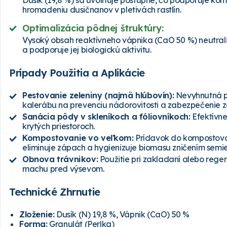
Dusík (19,8 %) sa uvoľňuje postupne, čo podporuje kom
hromadeniu dusičnanov v pletivách rastlín.
Optimalizácia pôdnej štruktúry:
Vysoký obsah reaktívneho vápnika (CaO 50 %) neutrali
a podporuje jej biologickú aktivitu.
Prípady Použitia a Aplikácie
Pestovanie zeleniny (najmä hlúbovín):
Nevyhnutná pr
kalerábu na prevenciu nádorovitosti a zabezpečenie z
Sanácia pôdy v skleníkoch a fóliovníkoch:
Efektívn
krytých priestoroch.
Kompostovanie vo veľkom:
Prídavok do kompostovac
eliminuje zápach a hygienizuje biomasu zničením semie
Obnova trávnikov:
Použitie pri zakladaní alebo regen
machu pred výsevom.
Technické Zhrnutie
Zloženie:
Dusík (N) 19,8 %, Vápnik (CaO) 50 %
Forma:
Granulát (Perlka)