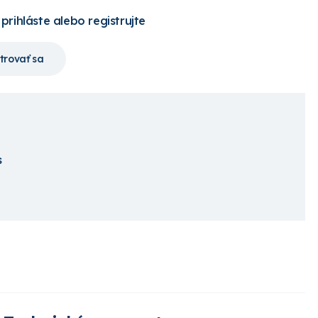
 prihláste alebo registrujte
trovať sa
s