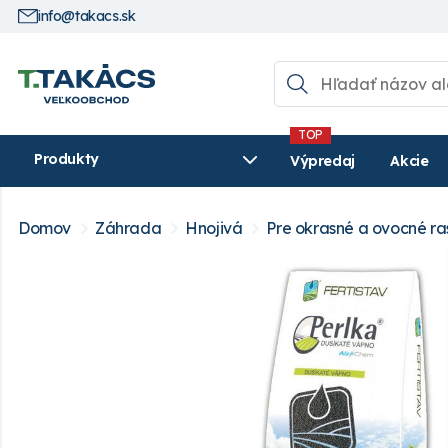
info@takacs.sk
Produkty
Výpredaj
Akcie
Domov
Záhrada
Hnojivá
Pre okrasné a ovocné ras