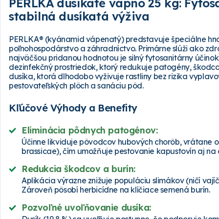
PERLKA dusíkaté vápno 25 kg: Fytos
stabilná dusíkatá výživa
PERLKA® (kyánamid vápenatý) predstavuje špeciálne hnoji
poľnohospodárstvo a záhradníctvo. Primárne slúži ako zdr
najväčšou pridanou hodnotou je silný fytosanitárny účinok
dezinfekčný prostriedok, ktorý redukuje patogény, škodco
dusíka, ktorá dlhodobo vyživuje rastliny bez rizika vyplav
pestovateľských plôch a sanáciu pôd.
Kľúčové Výhody a Benefity
Eliminácia pôdnych patogénov:
Účinne likviduje pôvodcov hubových chorôb, vrátane 
brassicae), čím umožňuje pestovanie kapustovín aj n
Redukcia škodcov a burín:
Aplikácia výrazne znižuje populáciu slimákov (ničí vaj
Zároveň pôsobí herbicídne na klíčiace semená burín.
Pozvoľné uvoľňovanie dusíka: