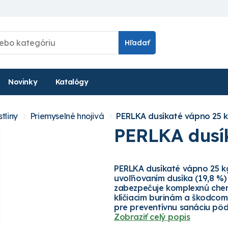
Hľadať
Novinky
Katalógy
tliny
Priemyselné hnojivá
PERLKA dusíkaté vápno 25 
PERLKA dusí
PERLKA dusíkaté vápno 25 kg
uvoľňovaním dusíka (19,8 %
zabezpečuje komplexnú chem
klíčiacim burinám a škodcom
pre preventívnu sanáciu pôdy
Zobraziť celý popis