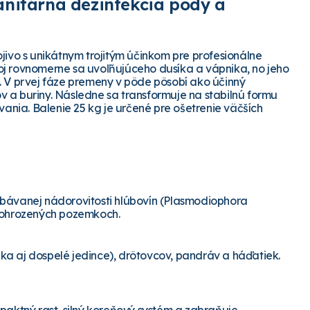
anitárna dezinfekcia pôdy a
vo s unikátnym trojitým účinkom pre profesionálne
oj rovnomerne sa uvoľňujúceho dusíka a vápnika, no jeho
. V prvej fáze premeny v pôde pôsobí ako účinný
v a buriny. Následne sa transformuje na stabilnú formu
ovania. Balenie 25 kg je určené pre ošetrenie väčších
obávanej nádorovitosti hlúbovín (Plasmodiophora
a ohrozených pozemkoch.
íčka aj dospelé jedince), drôtovcov, pandráv a háďatiek.