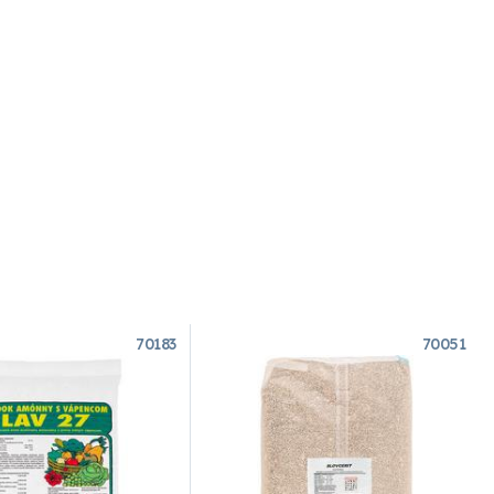
70183
70051