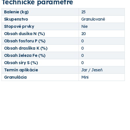
Technické parametre
Balenie (kg)
25
Skupenstvo
Granulované
Stopové prvky
Nie
Obsah dusíka N (%)
20
Obsah fosforu P (%)
0
Obsah draslíka K (%)
0
Obsah železa Fe (%)
0
Obsah síry S (%)
0
Termín aplikácie
Jar / Jeseň
Granulácia
Mini