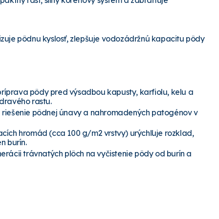
paktný rast, silný koreňový systém a zabraňuje
zuje pôdnu kyslosť, zlepšuje vodozádržnú kapacitu pôdy
íprava pôdy pred výsadbou kapusty, karfiolu, kelu a
dravého rastu.
e riešenie pôdnej únavy a nahromadených patogénov v
ích hromád (cca 100 g/m2 vrstvy) urýchľuje rozklad,
n burín.
erácii trávnatých plôch na vyčistenie pôdy od burín a