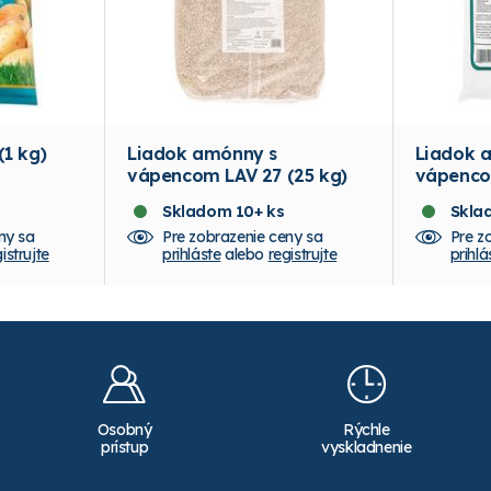
1 kg)
Liadok amónny s
Liadok 
vápencom LAV 27 (25 kg)
vápenco
Skladom 10+ ks
Skla
ny sa
Pre zobrazenie ceny sa
Pre z
istrujte
prihláste
alebo
registrujte
prihlá
Osobný
Rýchle
prístup
vyskladnenie