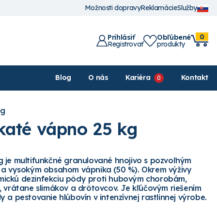
Možnosti dopravy
Reklamácie
Služby
0
Prihlásiť
Obľúbené
Registrovať
produkty
Blog
O nás
Kariéra
Kontakt
kg
katé vápno 25 kg
 je multifunkčné granulované hnojivo s pozvoľným
) a vysokým obsahom vápnika (50 %). Okrem výživy
ickú dezinfekciu pôdy proti hubovým chorobám,
, vrátane slimákov a drôtovcov. Je kľúčovým riešením
 a pestovanie hlúbovín v intenzívnej rastlinnej výrobe.