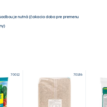
ýsadbou je nutná (čakacia doba pre premenu
ny)
70012
70186