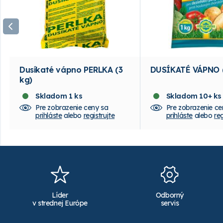
Dusíkaté vápno PERLKA (3
DUSÍKATÉ VÁPNO (
kg)
Skladom 1 ks
Skladom 10+ ks
Pre zobrazenie ceny sa
Pre zobrazenie ce
prihláste
alebo
registrujte
prihláste
alebo
reg
Líder
Odborný
v strednej Európe
servis