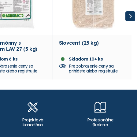
amónny s
Slovcerit (25 kg)
m LAV 27 (5 kg)
dom 6 ks
Skladom 10+ ks
obrazenie ceny sa
Pre zobrazenie ceny sa
ste
alebo
registrujte
prihláste
alebo
registrujte
Projektová
Profesionálne
kancelária
školenia