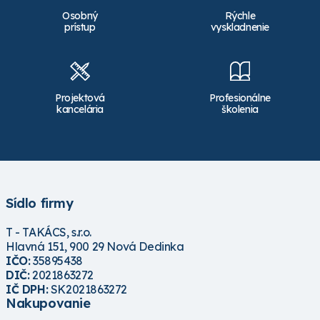
Osobný
Rýchle
prístup
vyskladnenie
Projektová
Profesionálne
kancelária
školenia
Sídlo firmy
T - TAKÁCS, s.r.o.
Hlavná 151, 900 29 Nová Dedinka
IČO:
35895438
DIČ:
2021863272
IČ DPH:
SK2021863272
Nakupovanie