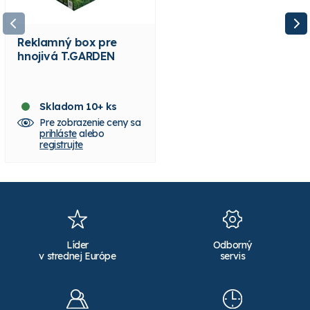
Reklamný box pre
T.Garden jarné
hnojivá T.GARDEN
trávnikové hnojivo
Spring & Start 25-6-
10, 5 kg
Skladom 10+ ks
Skladom 100+ ks
Pre zobrazenie ceny sa
Pre zobrazenie ceny sa
prihláste
alebo
prihláste
alebo
registrujte
registrujte
Líder
Odborný
v strednej Európe
servis