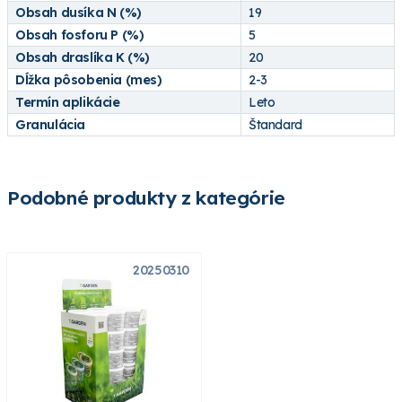
Obsah dusíka N (%)
19
Obsah fosforu P (%)
5
Obsah draslíka K (%)
20
Dĺžka pôsobenia (mes)
2-3
Termín aplikácie
Leto
Granulácia
Štandard
Podobné produkty z kategórie
20250310
Novinka
7660