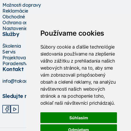
Možnosti dopravy
Reklamácie
Obchodné podmienky
Ochrana osobných údajov
Nastavenie cookies
Používame cookies
Služby
Školenia
Súbory cookie a ďalšie technológie
Servis
sledovania používame na zlepšenie
Projektovanie
vášho zážitku z prehliadania našich
Poradenstvo
webových stránok, na to, aby sme
Kontakt
vám zobrazovali prispôsobený
info@takacs.sk
obsah a cielené reklamy, na analýzu
návštevnosti našich webových
Sledujte nás
stránok a na pochopenie toho,
odkiaľ naši návštevníci prichádzajú.
Súhlasím
Odmietam