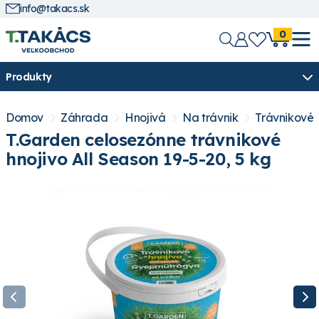
info@takacs.sk
0
Produkty
Domov
Záhrada
Hnojivá
Na trávnik
Trávnikové 
T.Garden celosezónne trávnikové
hnojivo All Season 19-5-20, 5 kg