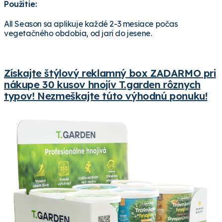
Použitie:
All Season sa aplikuje každé 2-3 mesiace počas
vegetačného obdobia, od jari do jesene.
Získajte štýlový reklamný box
ZADARMO
pri
nákupe 30 kusov hnojív T.garden rôzn
y
ch
typov! Nezmeškajte túto výhodnú ponuku!