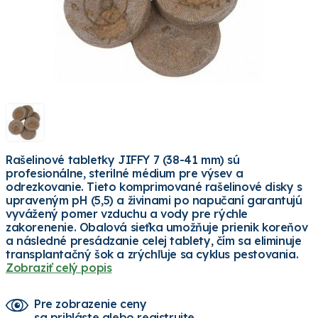
Rašelinové tabletky JIFFY 7 (38-41 mm) sú
profesionálne, sterilné médium pre výsev a
odrezkovanie. Tieto komprimované rašelinové disky s
upraveným pH (5,5) a živinami po napučaní garantujú
vyvážený pomer vzduchu a vody pre rýchle
zakorenenie. Obalová sieťka umožňuje prienik koreňov
a následné presádzanie celej tablety, čím sa eliminuje
transplantačný šok a zrýchľuje sa cyklus pestovania.
Zobraziť celý popis
Pre zobrazenie ceny
sa prihláste alebo registrujte