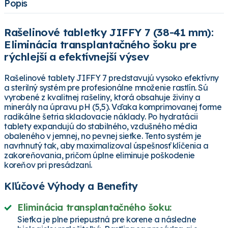
Popis
Rašelinové tabletky JIFFY 7 (38-41 mm):
Eliminácia transplantačného šoku pre
rýchlejší a efektívnejší výsev
Rašelinové tablety JIFFY 7 predstavujú vysoko efektívny
a sterilný systém pre profesionálne množenie rastlín. Sú
vyrobené z kvalitnej rašeliny, ktorá obsahuje živiny a
minerály na úpravu pH (5,5). Vďaka komprimovanej forme
radikálne šetria skladovacie náklady. Po hydratácii
tablety expandujú do stabilného, vzdušného média
obaleného v jemnej, no pevnej sieťke. Tento systém je
navrhnutý tak, aby maximalizoval úspešnosť klíčenia a
zakoreňovania, pričom úplne eliminuje poškodenie
koreňov pri presádzaní.
Kľúčové Výhody a Benefity
Eliminácia transplantačného šoku:
Sieťka je plne priepustná pre korene a následne