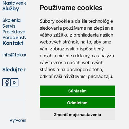
Nastavenie cookies
Používame cookies
Služby
Školenia
Súbory cookie a ďalšie technológie
Servis
sledovania používame na zlepšenie
Projektovanie
vášho zážitku z prehliadania našich
Poradenstvo
webových stránok, na to, aby sme
Kontakt
vám zobrazovali prispôsobený
info@takacs.sk
obsah a cielené reklamy, na analýzu
návštevnosti našich webových
Sledujte nás
stránok a na pochopenie toho,
odkiaľ naši návštevníci prichádzajú.
Súhlasím
Odmietam
Zmeniť moje nastavenia
V
ytvorené na technológii BarIS .NET
(c) KASO Technologies
s.r.o
https://www.baris.sk