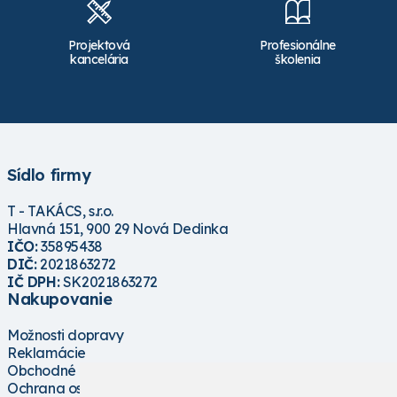
Projektová
Profesionálne
kancelária
školenia
Sídlo firmy
T - TAKÁCS, s.r.o.
Hlavná 151, 900 29 Nová Dedinka
IČO:
35895438
DIČ:
2021863272
IČ DPH:
SK2021863272
Nakupovanie
Možnosti dopravy
Reklamácie
Obchodné podmienky
Ochrana osobných údajov