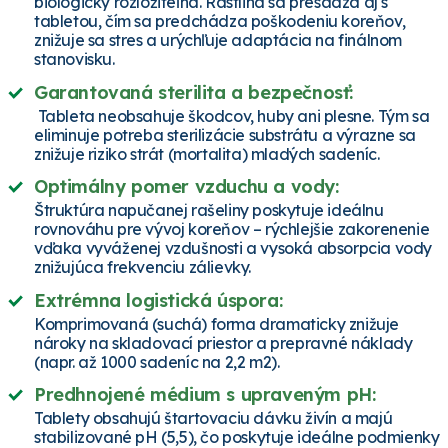
biologicky rozložiteľná. Rastlina sa presádza aj s
tabletou, čím sa predchádza poškodeniu koreňov,
znižuje sa stres a urýchľuje adaptácia na finálnom
stanovisku.
Garantovaná sterilita a bezpečnosť:
Tableta neobsahuje škodcov, huby ani plesne. Tým sa
eliminuje potreba sterilizácie substrátu a výrazne sa
znižuje riziko strát (mortalita) mladých sadeníc.
Optimálny pomer vzduchu a vody:
Štruktúra napučanej rašeliny poskytuje ideálnu
rovnováhu pre vývoj koreňov – rýchlejšie zakorenenie
vďaka vyváženej vzdušnosti a vysoká absorpcia vody
znižujúca frekvenciu zálievky.
Extrémna logistická úspora:
Komprimovaná (suchá) forma dramaticky znižuje
nároky na skladovací priestor a prepravné náklady
(napr. až 1000 sadeníc na 2,2 m2).
Predhnojené médium s upraveným pH:
Tablety obsahujú štartovaciu dávku živín a majú
stabilizované pH (5,5), čo poskytuje ideálne podmienky