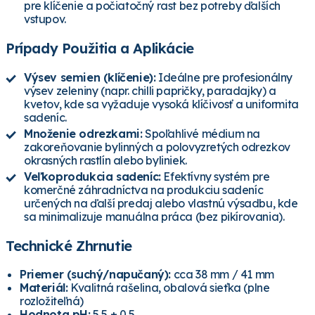
pre klíčenie a počiatočný rast bez potreby ďalších
vstupov.
Prípady Použitia a Aplikácie
Výsev semien (klíčenie):
Ideálne pre profesionálny
výsev zeleniny (napr. chilli papričky, paradajky) a
kvetov, kde sa vyžaduje vysoká klíčivosť a uniformita
sadeníc.
Množenie odrezkami:
Spoľahlivé médium na
zakoreňovanie bylinných a polovyzretých odrezkov
okrasných rastlín alebo byliniek.
Veľkoprodukcia sadeníc:
Efektívny systém pre
komerčné záhradníctva na produkciu sadeníc
určených na ďalší predaj alebo vlastnú výsadbu, kde
sa minimalizuje manuálna práca (bez pikírovania).
Technické Zhrnutie
Priemer (suchý/napučaný):
cca 38 mm / 41 mm
Materiál:
Kvalitná rašelina, obalová sieťka (plne
rozložiteľná)
Hodnota pH:
5,5 ± 0,5