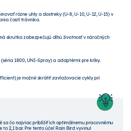
ať rôzne uhly a dostreky (U-8, U-10, U-12, U-15) v
nia častí trávnika.
čná skrutka zabezpečujú dlhú životnosť v náročných
 (séria 1800, UNI-Spray) a adaptérmi pre kríky.
ficient)
je možné skrátiť zavlažovacie cykly pri
é sa čo najviac priblížiť ich optimálnemu pracovnému
to 2,1 bar. Pre tento účel Rain Bird vyvinul