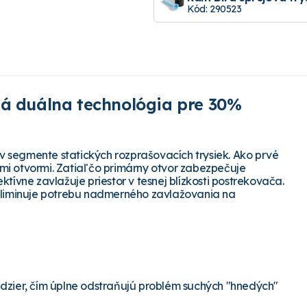
Kód: 290523
ná duálna technológia pre 30%
l v segmente statických rozprašovacích trysiek. Ako prvé
mi otvormi. Zatiaľ čo primárny otvor zabezpečuje
tívne zavlažuje priestor v tesnej blízkosti postrekovača.
 eliminuje potrebu nadmerného zavlažovania na
dzier, čím úplne odstraňujú problém suchých "hnedých"