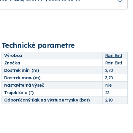
Technické parametre
Výrobca
Rain Bird
Značka
Rain Bird
Dostrek min. (m)
2,70
Dostrek max. (m)
3,70
Nastaviteľná výseč
Nie
Trajektória (°)
23
Odporúčaný tlak na výstupe trysky (bar)
2,10