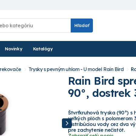
Hľadať
Novinky
Katalógy
strekovače
Trysky s pevným uhlom - U model Rain Bird
Ra
Rain Bird spr
90°, dostrek 
Štvrťkruhová tryska (90°) s
veľkých plôch s polomerom 3,
distribúciou vody cez dva vý
pre zachytenie nečistôt.
Zobraziť celý popis