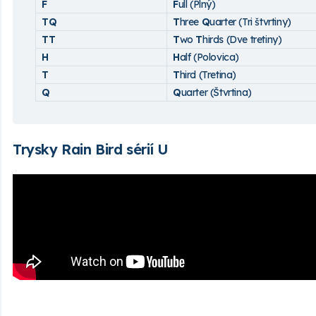
F
F
ull (Plný)
TQ
T
hree
Q
uarter (Tri štvrtiny)
TT
T
wo
T
hirds (Dve tretiny)
H
H
alf (Polovica)
T
T
hird (Tretina)
Q
Q
uarter (Štvrtina)
Trysky Rain Bird sérií U