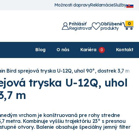
Možnosti dopravy
Reklamácie
Služby
0
Prihlásiť
Obľúbené
Registrovať
produkty
Blog
O nás
Kariéra
Kontakt
in Bird sprejová tryska U-12Q, uhol 90°, dostrek 3,7 m
ejová tryska U-12Q, uhol
3,7 m
 hnedým vrchom je konštruovaná pre rohy stredne
7 metra. Kombinuje vyššiu trajektóriu 23° s presnou
stupné otvory. Balenie obsahuje špeciálny jemný filter