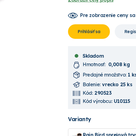
Pre zobrazenie ceny
sa
Prihlásiť sa
Regis
Skladom
Hmotnosť:
0,008 kg
Predajné množstvo:
1 k
Balenie:
vrecko 25 ks
Kód:
290523
Kód výrobcu:
U10115
Varianty
Rain Bird sprejová tr