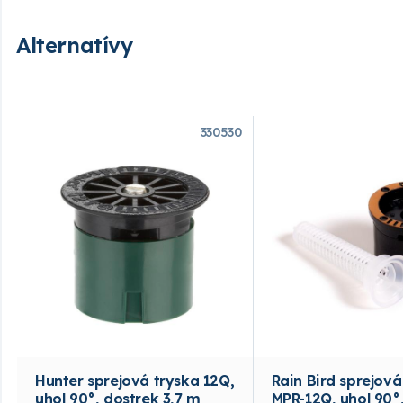
Alternatívy
330530
Hunter sprejová tryska 12Q,
Rain Bird sprejová
uhol 90°, dostrek 3,7 m
MPR-12Q, uhol 90°