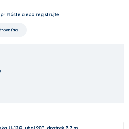
 prihláste alebo registrujte
trovať sa
s
yska U-12Q, uhol 90°, dostrek 3,7 m