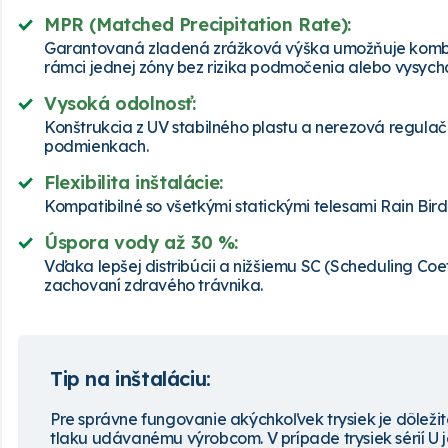
MPR (Matched Precipitation Rate):
Garantovaná zladená zrážková výška umožňuje kombinov
rámci jednej zóny bez rizika podmočenia alebo vysycha
Vysoká odolnosť:
Konštrukcia z UV stabilného plastu a nerezová regula
podmienkach.
Flexibilita inštalácie:
Kompatibilné so všetkými statickými telesami Rain Bird
Úspora vody až 30 %:
Vďaka lepšej distribúcii a nižšiemu SC (
Scheduling Coef
zachovaní zdravého trávnika.
Tip na inštaláciu:
Pre správne fungovanie akýchkoľvek trysiek je dôležit
tlaku udávanému výrobcom. V prípade trysiek sérií U je 