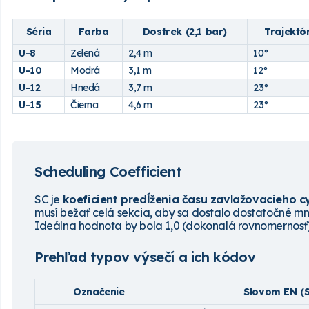
Séria
Farba
Dostrek (2,1 bar)
Trajektó
U-8
Zelená
2,4 m
10°
U-10
Modrá
3,1 m
12°
U-12
Hnedá
3,7 m
23°
U-15
Čierna
4,6 m
23°
Scheduling Coefficient
SC je
koeficient
predĺženia času zavlažovacieho c
musí bežať celá sekcia, aby sa dostalo dostatočné mn
Ideálna hodnota by bola 1,0 (dokonalá rovnomernosť)
Prehľad typov výsečí a ich kódov
Označenie
Slovom EN (