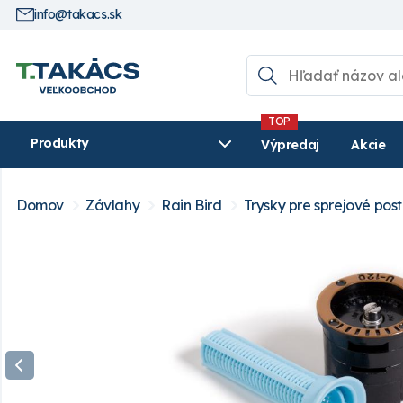
info@takacs.sk
Produkty
Výpredaj
Akcie
Domov
Závlahy
Rain Bird
Trysky pre sprejové po