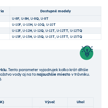
ria
Dostupné modely
U-8
F
, U-8
H
, U-8
Q
, U-8
T
U-10
F
, U-10
H
, U-10
Q
, U-10
T
U-12
F
, U-12
H
, U-12
Q
, U-12
T
, U-12
TT
, U-12
TQ
U-15
F
, U-15
H
, U-15
Q
, U-15
T
, U-15
TT
, U-15
TQ
yklu
. Tento parameter vyjadrujek koľko krát dlhšie
ožstvo vody aj na to
najsuchšie miesto
v trávniku.
.
SK)
Výseč
Uhol