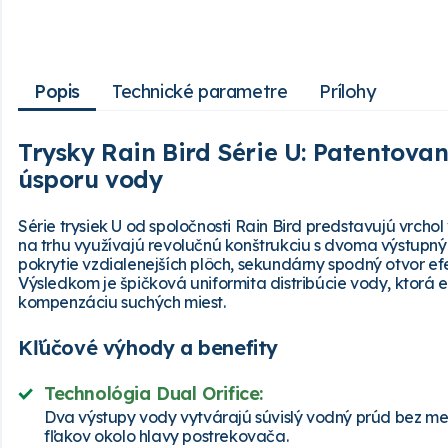
Popis
Technické parametre
Prílohy
Trysky Rain Bird Série U: Patentova
úsporu vody
Série trysiek U od spoločnosti Rain Bird predstavujú vrcho
na trhu využívajú revolučnú konštrukciu s dvoma výstupný
pokrytie vzdialenejších plôch, sekundárny spodný otvor efek
Výsledkom je špičková uniformita distribúcie vody, ktorá
kompenzáciu suchých miest.
Kľúčové výhody a benefity
Technológia Dual Orifice:
Dva výstupy vody vytvárajú súvislý vodný prúd bez me
fľakov okolo hlavy postrekovača.