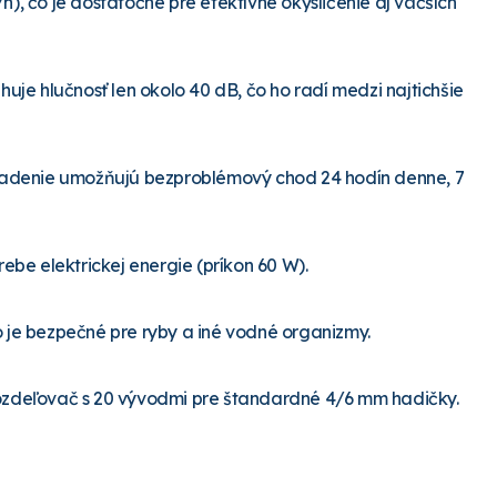
h), čo je dostatočné pre efektívne okysličenie aj väčších
e hlučnosť len okolo 40 dB, čo ho radí medzi najtichšie
chladenie umožňujú bezproblémový chod 24 hodín denne, 7
rebe elektrickej energie (príkon 60 W).
o je bezpečné pre ryby a iné vodné organizmy.
rozdeľovač s 20 vývodmi pre štandardné 4/6 mm hadičky.