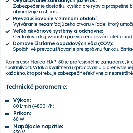
Okysličovanie záhradných jazierok:
Zabezpečenie dostatku kyslíka pre ryby a prospešné b
obmedzuje rast rias.
Prevzdušňovanie v zimnom období:
Vytváranie nezamŕzajúceho otvoru v ľade, ktorý umožňu
Veľké akváriové systémy a odchovne:
Centrálny zdroj vzduchu pre viacero akvárií alebo nádr
Domové čistiarne odpadových vôd (ČOV):
Spoľahlivé prevzdušňovanie pre správnu funkciu čistia
Kompresor Hailea HAP-80 je profesionálne zariadenie, kto
spoľahlivosť. Vďaka kvalitnému spracovaniu a premyslenej 
každého, kto potrebuje zabezpečiť efektívne a nepretržité
Technické parametre:
Výkon:
80 l/min (4800 l/h)
Príkon:
60 W
Napájacie napätie:
230 V