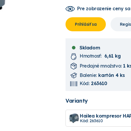
Pre zobrazenie ceny
sa
Prihlásiť sa
Regis
Skladom
Hmotnosť:
6,61 kg
Predajné množstvo:
1 k
Balenie:
kartón 4 ks
Kód:
263610
Varianty
Hailea kompresor HA
Kód: 263610