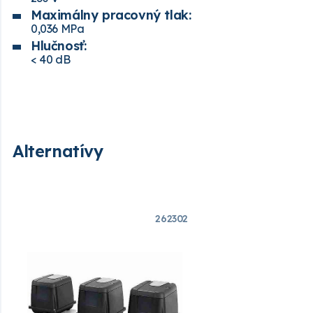
Maximálny pracovný tlak:
0,036 MPa
Hlučnosť:
< 40 dB
Alternatívy
262302