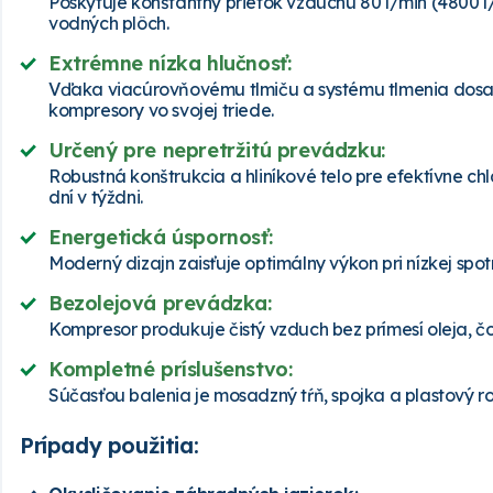
Poskytuje konštantný prietok vzduchu 80 l/min (4800 l/
vodných plôch.
Extrémne nízka hlučnosť:
Vďaka viacúrovňovému tlmiču a systému tlmenia dosahuj
kompresory vo svojej triede.
Určený pre nepretržitú prevádzku:
Robustná konštrukcia a hliníkové telo pre efektívne 
dní v týždni.
Energetická úspornosť:
Moderný dizajn zaisťuje optimálny výkon pri nízkej spot
Bezolejová prevádzka:
Kompresor produkuje čistý vzduch bez prímesí oleja, č
Kompletné príslušenstvo:
Súčasťou balenia je mosadzný tŕň, spojka a plastový 
Prípady použitia: