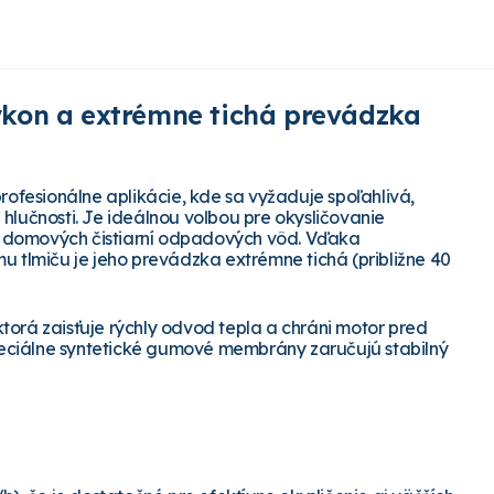
ýkon a extrémne tichá prevádzka
fesionálne aplikácie, kde sa vyžaduje spoľahlivá,
 hlučnosti. Je ideálnou voľbou pre okysličovanie
o domových čistiarní odpadových vôd. Vďaka
tlmiču je jeho prevádzka extrémne tichá (približne 40
, ktorá zaisťuje rýchly odvod tepla a chráni motor pred
eciálne syntetické gumové membrány zaručujú stabilný