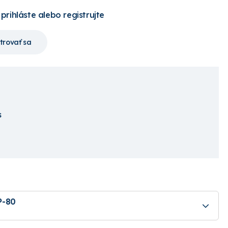
 prihláste alebo registrujte
trovať sa
s
P-80