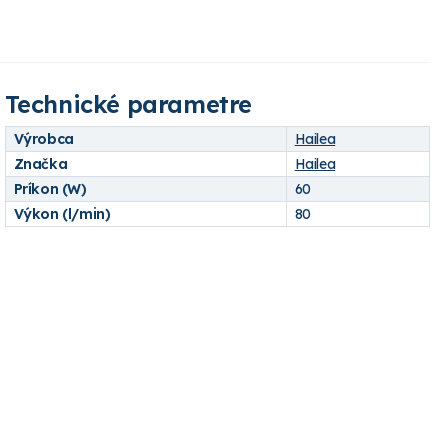
Technické parametre
Výrobca
Hailea
Značka
Hailea
Príkon (W)
60
Výkon (l/min)
80