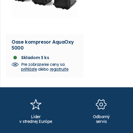
Oase kompresor AquaOxy
5000
Skladom 3 ks
Pre zobrazenie ceny sa
prihláste
alebo
registrujte
Líder
Odborný
v strednej Európe
servis