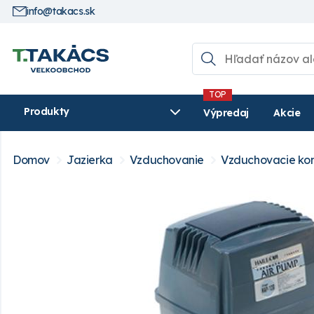
info@takacs.sk
Produkty
Výpredaj
Akcie
Domov
Jazierka
Vzduchovanie
Vzduchovacie kom