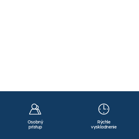
Osobný
Rýchle
prístup
vyskladnenie