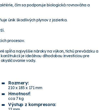
aktérie, čím sa podporuje biologická rovnováha a
je únik škodlivých plynov z jazierka.
ží.
cich procesov.
ré spĺňa najvyššie nároky na výkon, tichú prevádzku a
konštrukcii je ideálnou dlhodobou investíciou pre
 okysličovanie vody.
Rozmery:
210 x 185 x 171 mm
Hmotnosť:
cca 7 kg
Výstup z kompresora:
12 mm