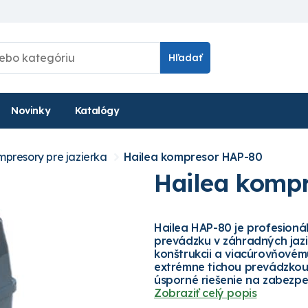
Hľadať
Novinky
Katalógy
presory pre jazierka
Hailea kompresor HAP-80
Hailea komp
Hailea HAP-80 je profesion
prevádzku v záhradných jazi
konštrukcii a viacúrovňovém
extrémne tichou prevádzkou 
úsporné riešenie na zabezpeč
Zobraziť celý popis