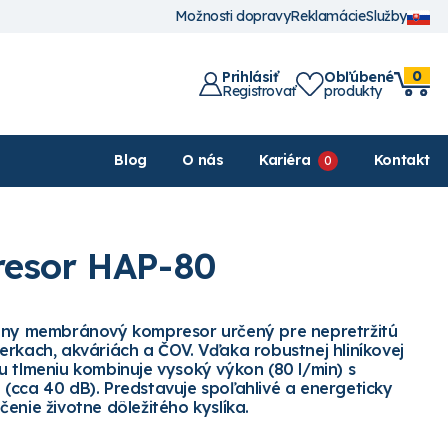
Možnosti dopravy
Reklamácie
Služby
0
Prihlásiť
Obľúbené
Registrovať
produkty
Blog
O nás
Kariéra
Kontakt
resor HAP-80
álny membránový kompresor určený pre nepretržitú
erkach, akváriách a ČOV. Vďaka robustnej hliníkovej
u tlmeniu kombinuje vysoký výkon (80 l/min) s
(cca 40 dB). Predstavuje spoľahlivé a energeticky
enie životne dôležitého kyslíka.