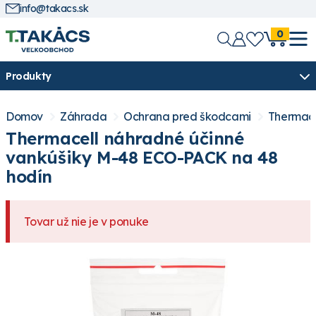
info@takacs.sk
0
Produkty
Domov
Záhrada
Ochrana pred škodcami
Thermace
Thermacell náhradné účinné
vankúšiky M-48 ECO-PACK na 48
hodín
Tovar už nie je v ponuke