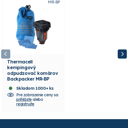
MR-BP
C-4
Thermacell
Thermacell náhradná
kempingový
butánová náplň C-4
odpudzovač komárov
na 48 hodín
Backpacker MR-BP
Skladom 1000+ ks
Skladom 100+ ks
Pre zobrazenie ceny sa
Pre zobrazenie ceny sa
prihláste
alebo
prihláste
alebo
registrujte
registrujte