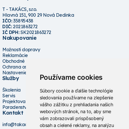
T - TAKÁCS, s.r.o.
Hlavná 151, 900 29 Nová Dedinka
IČO:
35895438
DIČ:
2021863272
IČ DPH:
SK2021863272
Nakupovanie
Možnosti dopravy
Reklamácie
Obchodné podmienky
Ochrana osobných údajov
Nastavenie cookies
Používame cookies
Služby
Školenia
Súbory cookie a ďalšie technológie
Servis
sledovania používame na zlepšenie
Projektovanie
vášho zážitku z prehliadania našich
Poradenstvo
webových stránok, na to, aby sme
Kontakt
vám zobrazovali prispôsobený
info@takacs.sk
obsah a cielené reklamy, na analýzu