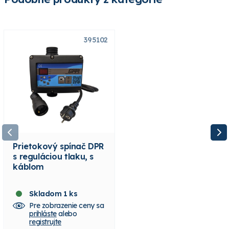
395102
395090
Prietokový spínač DPR
Prietokový spínač EPR
s reguláciou tlaku, s
s reguláciou tlaku, s
káblom
káblom
Skladom 1 ks
Skladom 10+ ks
Pre zobrazenie ceny sa
Pre zobrazenie ceny sa
prihláste
alebo
prihláste
alebo
registrujte
registrujte