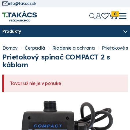
info@takacs.sk
0
Produkty
Domov
Čerpadlá
Riadenie a ochrana
Prietokové s
Prietokový spínač COMPACT 2 s
káblom
Tovar už nie je v ponuke