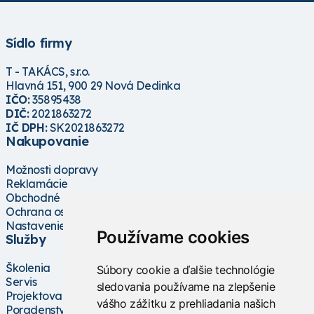
Sídlo firmy
T - TAKÁCS, s.r.o.
Hlavná 151, 900 29 Nová Dedinka
IČO:
35895438
DIČ:
2021863272
IČ DPH:
SK2021863272
Nakupovanie
Možnosti dopravy
Reklamácie
Obchodné podmienky
Ochrana osobných údajov
Nastavenie cookies
Používame cookies
Služby
Školenia
Súbory cookie a ďalšie technológie
Servis
sledovania používame na zlepšenie
Projektovanie
vášho zážitku z prehliadania našich
Poradenstvo