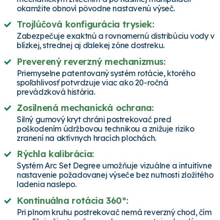
okamžite obnoví pôvodne nastavenú výseč.
Trojlúčová konfigurácia trysiek:
Zabezpečuje exaktnú a rovnomernú distribúciu vody v
blízkej, strednej aj ďalekej zóne dostreku.
Preverený reverzný mechanizmus:
Priemyselne patentovaný systém rotácie, ktorého
spoľahlivosť potvrdzuje viac ako 20-ročná
prevádzková história.
Zosilnená mechanická ochrana:
Silný gumový kryt chráni postrekovač pred
poškodením údržbovou technikou a znižuje riziko
zranení na aktívnych hracích plochách.
Rýchla kalibrácia:
Systém Arc Set Degree umožňuje vizuálne a intuitívne
nastavenie požadovanej výseče bez nutnosti zložitého
ladenia naslepo.
Kontinuálna rotácia 360°:
Pri plnom kruhu postrekovač nemá reverzný chod, čím