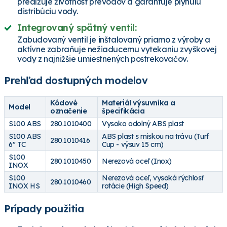
predlžuje životnosť prevodov a garantuje plynulú
distribúciu vody.
Integrovaný spätný ventil:
Zabudovaný ventil je inštalovaný priamo z výroby a
aktívne zabraňuje nežiaducemu vytekaniu zvyškovej
vody z najnižšie umiestnených postrekovačov.
Prehľad dostupných modelov
Kódové
Materiál výsuvníka a
Model
označenie
špecifikácia
S100 ABS
280.1010400
Vysoko odolný ABS plast
S100 ABS
ABS plast s miskou na trávu (Turf
280.1010416
6" TC
Cup - výsuv 15 cm)
S100
280.1010450
Nerezová oceľ (Inox)
INOX
S100
Nerezová oceľ, vysoká rýchlosť
280.1010460
INOX HS
rotácie (High Speed)
Prípady použitia