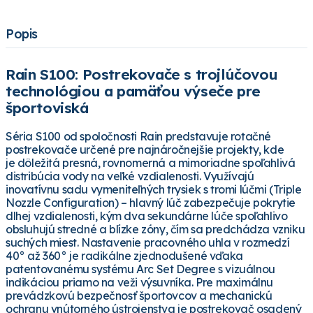
Popis
Rain S100: Postrekovače s trojlúčovou
technológiou a pamäťou výseče pre
športoviská
Séria S100 od spoločnosti Rain predstavuje rotačné
postrekovače určené pre najnáročnejšie projekty, kde
je dôležitá presná, rovnomerná a mimoriadne spoľahlivá
distribúcia vody na veľké vzdialenosti. Využívajú
inovatívnu sadu vymeniteľných trysiek s tromi lúčmi (Triple
Nozzle Configuration) – hlavný lúč zabezpečuje pokrytie
dlhej vzdialenosti, kým dva sekundárne lúče spoľahlivo
obsluhujú stredné a blízke zóny, čím sa predchádza vzniku
suchých miest. Nastavenie pracovného uhla v rozmedzí
40° až 360° je radikálne zjednodušené vďaka
patentovanému systému Arc Set Degree s vizuálnou
indikáciou priamo na veži výsuvníka. Pre maximálnu
prevádzkovú bezpečnosť športovcov a mechanickú
ochranu vnútorného ústrojenstva je postrekovač osadený