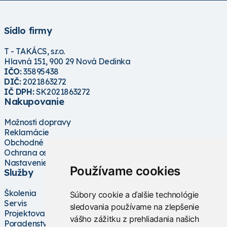
Sídlo firmy
T - TAKÁCS, s.r.o.
Hlavná 151, 900 29 Nová Dedinka
IČO:
35895438
DIČ:
2021863272
IČ DPH:
SK2021863272
Nakupovanie
Možnosti dopravy
Reklamácie
Obchodné podmienky
Ochrana osobných údajov
Nastavenie cookies
Používame cookies
Služby
Školenia
Súbory cookie a ďalšie technológie
Servis
sledovania používame na zlepšenie
Projektovanie
vášho zážitku z prehliadania našich
Poradenstvo