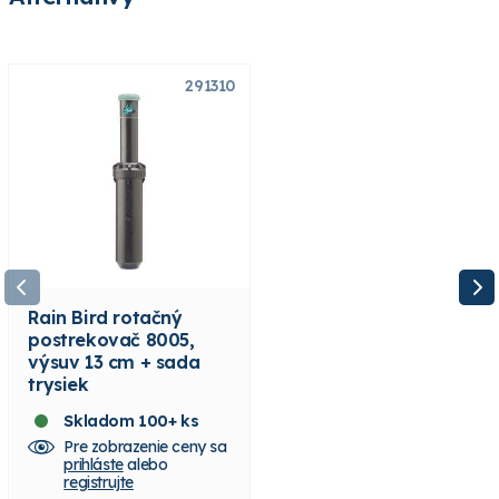
291310
311750
Rain Bird rotačný
Toro rotačný
postrekovač 8005,
postrekovač T7P-52,
výsuv 13 cm + sada
výsuv 12,7 cm + sada
trysiek
trysiek
Skladom 100+ ks
Skladom 10+ ks
Pre zobrazenie ceny sa
Pre zobrazenie ceny sa
prihláste
alebo
prihláste
alebo
registrujte
registrujte