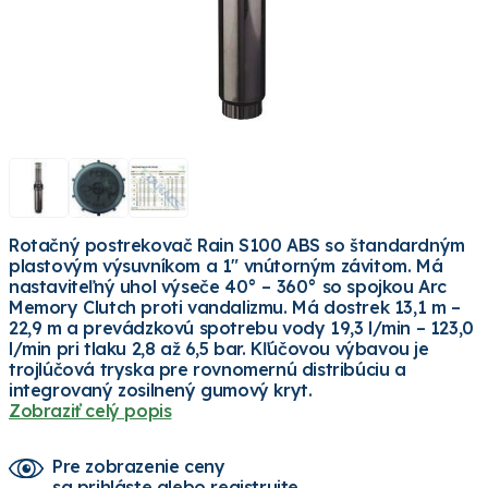
Rotačný postrekovač Rain S100 ABS so štandardným
plastovým výsuvníkom a 1" vnútorným závitom. Má
nastaviteľný uhol výseče 40° – 360° so spojkou Arc
Memory Clutch proti vandalizmu. Má dostrek 13,1 m –
22,9 m a prevádzkovú spotrebu vody 19,3 l/min – 123,0
l/min pri tlaku 2,8 až 6,5 bar. Kľúčovou výbavou je
trojlúčová tryska pre rovnomernú distribúciu a
integrovaný zosilnený gumový kryt.
Zobraziť celý popis
Pre zobrazenie ceny
sa prihláste alebo registrujte