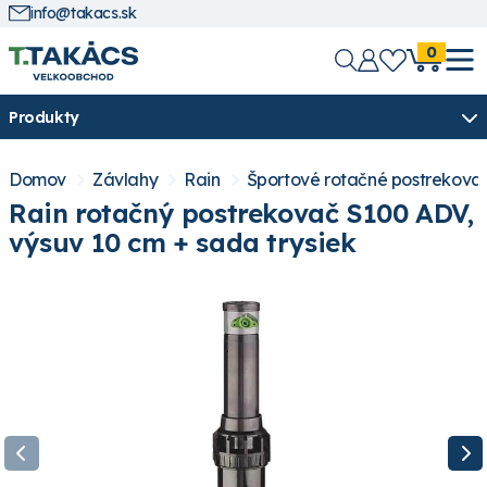
info@takacs.sk
0
Produkty
Domov
Závlahy
Rain
Športové rotačné postrekova
Rain rotačný postrekovač S100 ADV,
výsuv 10 cm + sada trysiek