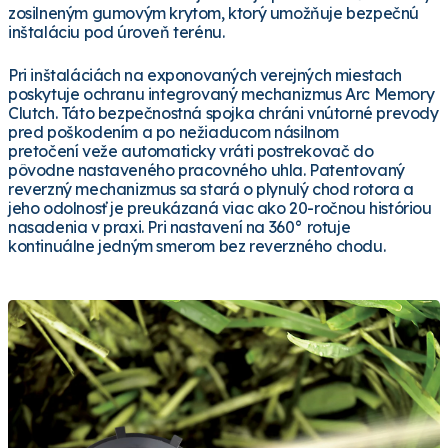
zosilneným gumovým krytom, ktorý umožňuje bezpečnú
inštaláciu pod úroveň terénu.
Pri inštaláciách na exponovaných verejných miestach
poskytuje ochranu integrovaný mechanizmus Arc Memory
Clutch. Táto bezpečnostná spojka chráni vnútorné prevody
pred poškodením a po nežiaducom násilnom
pretočení veže automaticky vráti postrekovač do
pôvodne nastaveného pracovného uhla. Patentovaný
reverzný mechanizmus sa stará o plynulý chod rotora a
jeho odolnosť je preukázaná viac ako 20-ročnou históriou
nasadenia v praxi. Pri nastavení na 360° rotuje
kontinuálne jedným smerom bez reverzného chodu.