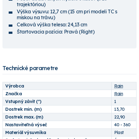
trajektóriou)
Výška výsuvu: 12,7 cm (15 cm pri modeli TC s
miskou na trávu)
Celková výška telesa: 24,13 cm
Štartovacia pozícia: Pravá (Right)
Technické parametre
Výrobca
Rain
Značka
Rain
Vstupný závit (")
1
Dostrek min. (m)
13,70
Dostrek max. (m)
22,90
Nastaviteľná výseč
40 - 360
Materiál výsuvníka
Plast