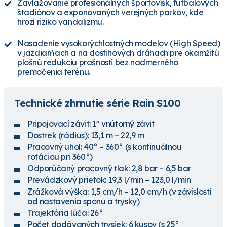
Zavlažovanie profesionálnych športovísk, futbalových
štadiónov a exponovaných verejných parkov, kde
hrozí riziko vandalizmu.
Nasadenie vysokorýchlostných modelov (High Speed)
v jazdiarňach a na dostihových dráhach pre okamžitú
plošnú redukciu prašnosti bez nadmerného
premočenia terénu.
Technické zhrnutie série Rain S100
Pripojovací závit: 1" vnútorný závit
Dostrek (rádius): 13,1 m – 22,9 m
Pracovný uhol: 40° – 360° (s kontinuálnou
rotáciou pri 360°)
Odporúčaný pracovný tlak: 2,8 bar – 6,5 bar
Prevádzkový prietok: 19,3 l/min – 123,0 l/min
Zrážková výška: 1,5 cm/h – 12,0 cm/h (v závislosti
od nastavenia sponu a trysky)
Trajektória lúča: 26°
Počet dodávaných trysiek: 6 kusov (s 25°