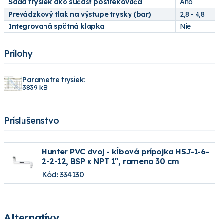
Sada trysiek ako súčasť postrekovača
Áno
Prevádzkový tlak na výstupe trysky (bar)
2,8 - 4,8
Integrovaná spätná klapka
Nie
Prílohy
Parametre trysiek:
3839 kB
Príslušenstvo
Hunter PVC dvoj - kĺbová prípojka HSJ-1-6-
2-2-12, BSP x NPT 1", rameno 30 cm
Kód: 334130
Alternatívy