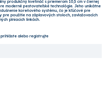
álny produkčný kvetináč s priemerom 10,5 cm v čiernej
pre moderné pestovateľské technológie. Jeho unikátne
vzdušnenie koreňového systému, čo je kľúčové pre
lny pre použitie na záplavových stoloch, zavlažovacích
ých plniacich linkách.
 prihláste alebo registrujte