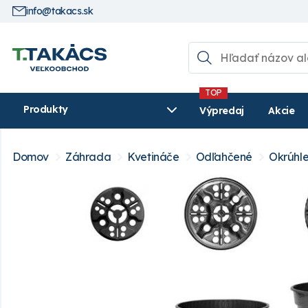
info@takacs.sk
Produkty
Výpredaj
Akcie
Domov
Záhrada
Kvetináče
Odľahčené
Okrúhl