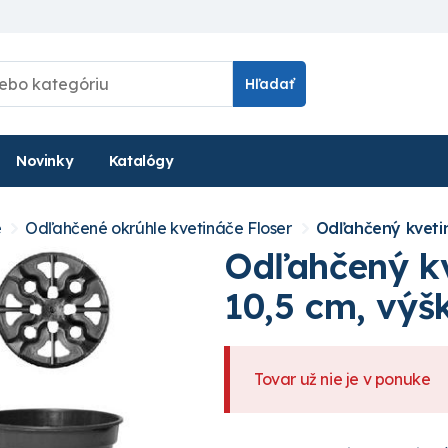
Hľadať
Novinky
Katalógy
e
Odľahčené okrúhle kvetináče Floser
Odľahčený kvetin
Odľahčený kv
10,5 cm, výš
Tovar už nie je v ponuke