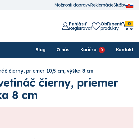
Možnosti dopravy
Reklamácie
Služby
0
Prihlásiť
Obľúbené
Registrovať
produkty
Blog
O nás
Kariéra
Kontakt
áč čierny, priemer 10,5 cm, výška 8 cm
etináč čierny, priemer
ka 8 cm