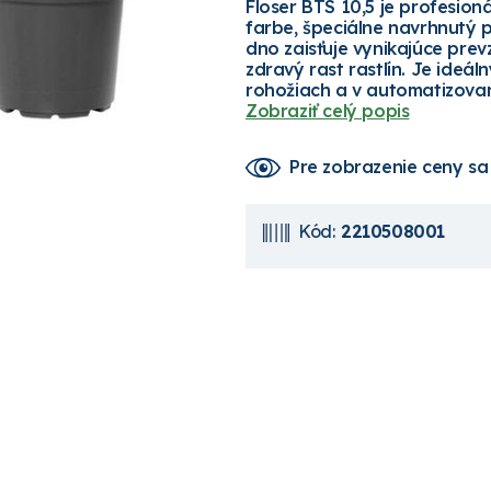
Floser BTS 10,5 je profesion
farbe, špeciálne navrhnutý 
dno zaisťuje vynikajúce pre
zdravý rast rastlín. Je ideá
rohožiach a v automatizovan
Zobraziť celý popis
Pre zobrazenie ceny
sa
Kód:
2210508001