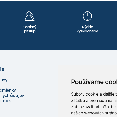
Osobný
Rýchle
prístup
vyskladnenie
ie
Služby
ravy
Školenia
Používame coo
Servis
dmienky
Projektovanie
Súbory cookie a ďalšie 
ných údajov
Poradenstvo
zážitku z prehliadania 
ookies
zobrazovali prispôsoben
našich webových stránok