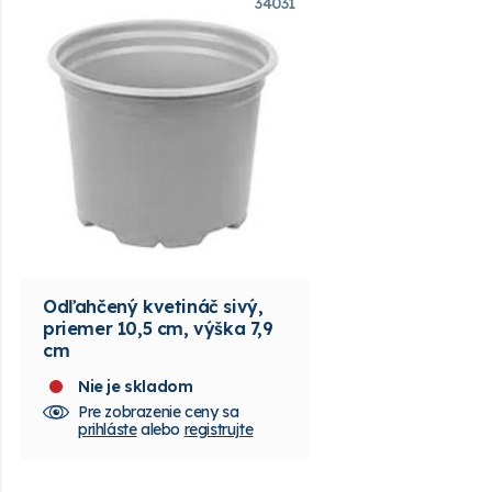
34031
Odľahčený kvetináč sivý,
priemer 10,5 cm, výška 7,9
cm
Nie je skladom
Pre zobrazenie ceny sa
prihláste
alebo
registrujte