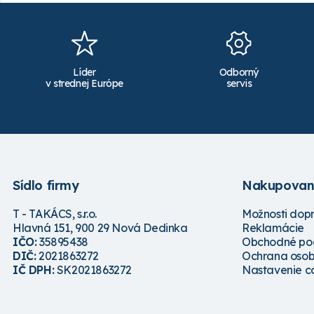
Líder
Odborný
v strednej Európe
servis
Sídlo firmy
Nakupovan
T - TAKÁCS, s.r.o.
Možnosti dop
Hlavná 151, 900 29 Nová Dedinka
Reklamácie
IČO:
35895438
Obchodné po
DIČ:
2021863272
Ochrana osob
IČ DPH:
SK2021863272
Nastavenie c