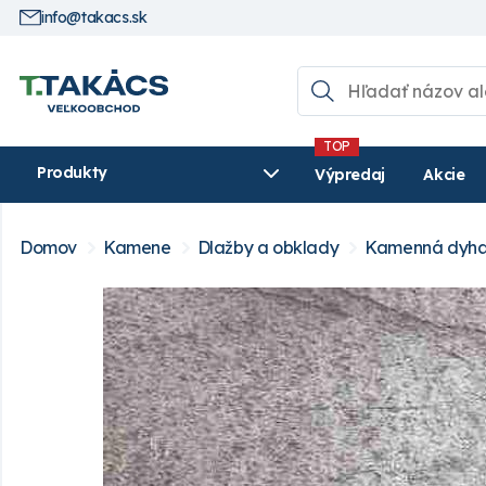
info@takacs.sk
Produkty
Výpredaj
Akcie
Domov
Kamene
Dlažby a obklady
Kamenná dyha 