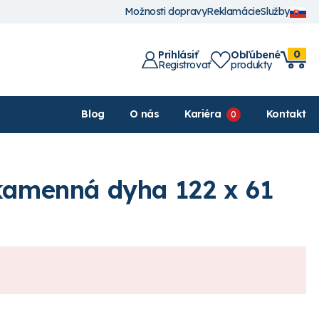
Možnosti dopravy
Reklamácie
Služby
0
Prihlásiť
Obľúbené
Registrovať
produkty
Blog
O nás
Kariéra
Kontakt
 kamenná dyha 122 x 61