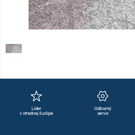
Líder
Odborný
v strednej Európe
servis