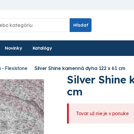
Hľadať
Novinky
Katalógy
- Flexistone
Silver Shine kamenná dyha 122 x 61 cm
Silver Shine
cm
Tovar už nie je v ponuke