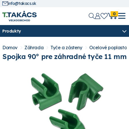
info@takacs.sk
0
Produkty
Domov
Záhrada
Tyče a zásteny
Ocelové poplasto
Spojka 90° pre záhradné tyče 11 mm