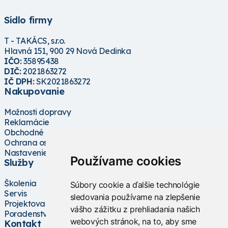
Sídlo firmy
T - TAKÁCS, s.r.o.
Hlavná 151, 900 29 Nová Dedinka
IČO:
35895438
DIČ:
2021863272
IČ DPH:
SK2021863272
Nakupovanie
Možnosti dopravy
Reklamácie
Obchodné podmienky
Ochrana osobných údajov
Nastavenie cookies
Používame cookies
Služby
Školenia
Súbory cookie a ďalšie technológie
Servis
sledovania používame na zlepšenie
Projektovanie
vášho zážitku z prehliadania našich
Poradenstvo
webových stránok, na to, aby sme
Kontakt