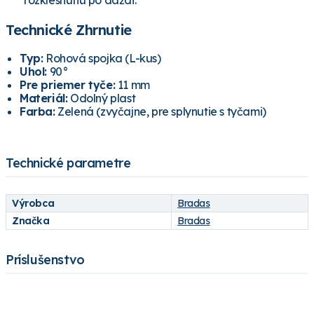
rozklesnutiu po daždi.
Technické Zhrnutie
Typ:
Rohová spojka (L-kus)
Uhol:
90°
Pre priemer tyče:
11 mm
Materiál:
Odolný plast
Farba:
Zelená (zvyčajne, pre splynutie s tyčami)
Technické parametre
Výrobca
Bradas
Značka
Bradas
Príslušenstvo