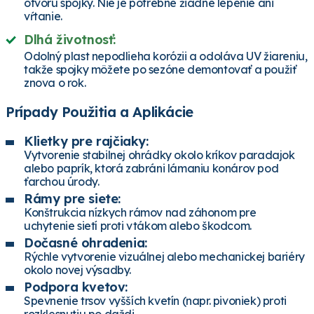
otvoru spojky. Nie je potrebné žiadne lepenie ani
vŕtanie.
Dlhá životnosť:
Odolný plast nepodlieha korózii a odoláva UV žiareniu,
takže spojky môžete po sezóne demontovať a použiť
znova o rok.
Prípady Použitia a Aplikácie
Klietky pre rajčiaky:
Vytvorenie stabilnej ohrádky okolo kríkov paradajok
alebo paprík, ktorá zabráni lámaniu konárov pod
ťarchou úrody.
Rámy pre siete:
Konštrukcia nízkych rámov nad záhonom pre
uchytenie sietí proti vtákom alebo škodcom.
Dočasné ohradenia:
Rýchle vytvorenie vizuálnej alebo mechanickej bariéry
okolo novej výsadby.
Podpora kvetov:
Spevnenie trsov vyšších kvetín (napr. pivoniek) proti