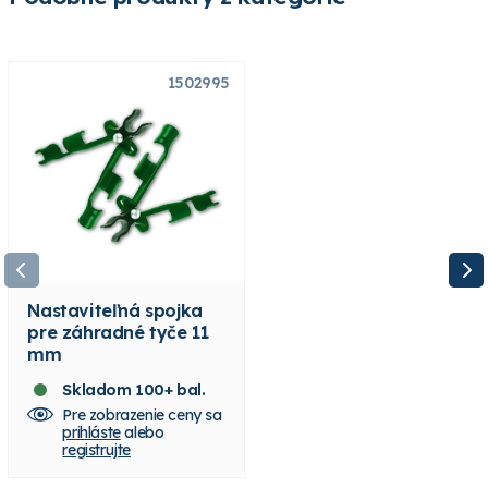
1502995
1502997
Nastaviteľná spojka
Nastaviteľná spojka
pre záhradné tyče 11
pre záhradné tyče 16
mm
mm
Skladom 100+ bal.
Skladom 10+ bal.
Pre zobrazenie ceny sa
Pre zobrazenie ceny sa
prihláste
alebo
prihláste
alebo
registrujte
registrujte