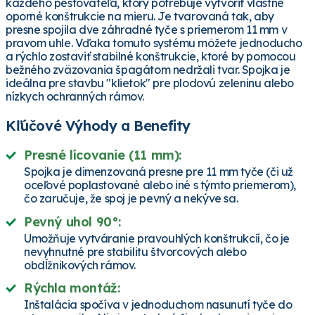
každého pestovateľa, ktorý potrebuje vytvoriť vlastné
oporné konštrukcie na mieru. Je tvarovaná tak, aby
presne spojila dve záhradné tyče s priemerom 11 mm v
pravom uhle. Vďaka tomuto systému môžete jednoducho
a rýchlo zostaviť stabilné konštrukcie, ktoré by pomocou
bežného zväzovania špagátom nedržali tvar. Spojka je
ideálna pre stavbu "klietok" pre plodovú zeleninu alebo
nízkych ochranných rámov.
Kľúčové Výhody a Benefity
Presné lícovanie (11 mm):
Spojka je dimenzovaná presne pre 11 mm tyče (či už
oceľové poplastované alebo iné s týmto priemerom),
čo zaručuje, že spoj je pevný a nekýve sa.
Pevný uhol 90°:
Umožňuje vytváranie pravouhlých konštrukcií, čo je
nevyhnutné pre stabilitu štvorcových alebo
obdĺžnikových rámov.
Rýchla montáž:
Inštalácia spočíva v jednoduchom nasunutí tyče do