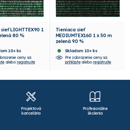
 sieť LIGHTTEX90 1
Tieniaca sieť
elená 80 %
MEDIUMTEX160 1 x 50 m
zelená 90 %
dom 10+ ks
Skladom 10+ ks
obrazenie ceny sa
Pre zobrazenie ceny sa
ste
alebo
registrujte
prihláste
alebo
registrujte
Projektová
Profesionálne
kancelária
školenia