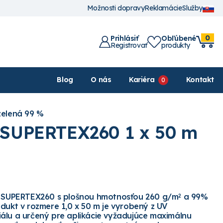
Možnosti dopravy
Reklamácie
Služby
0
Prihlásiť
Obľúbené
Registrovať
produkty
Blog
O nás
Kariéra
Kontakt
zelená 99 %
ť SUPERTEX260 1 x 50 m
eť SUPERTEX260 s plošnou hmotnosťou 260 g/m
a 99%
2
odukt v rozmere 1,0 x 50 m je vyrobený z UV
álu a určený pre aplikácie vyžadujúce maximálnu