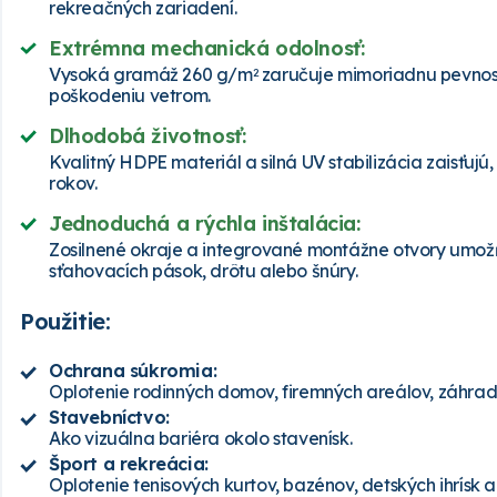
rekreačných zariadení.
Extrémna mechanická odolnosť:
Vysoká gramáž 260 g/m
zaručuje mimoriadnu pevnosť 
2
poškodeniu vetrom.
Dlhodobá životnosť:
Kvalitný HDPE materiál a silná UV stabilizácia zaisťujú
rokov.
Jednoduchá a rýchla inštalácia:
Zosilnené okraje a integrované montážne otvory umo
sťahovacích pások, drôtu alebo šnúry.
Použitie:
Ochrana súkromia:
Oplotenie rodinných domov, firemných areálov, záhra
Stavebníctvo:
Ako vizuálna bariéra okolo stavenísk.
Šport a rekreácia:
Oplotenie tenisových kurtov, bazénov, detských ihrísk 