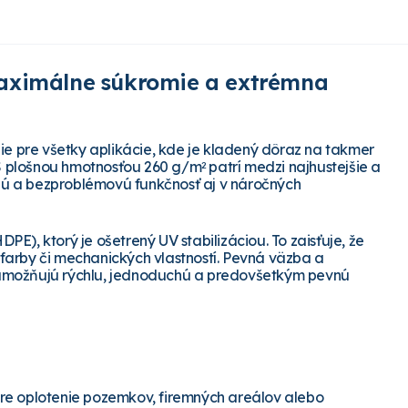
Maximálne súkromie a extrémna
e pre všetky aplikácie, kde je kladený dôraz na takmer
S plošnou hmotnosťou 260 g/m
patrí medzi najhustejšie a
2
dobú a bezproblémovú funkčnosť aj v náročných
E), ktorý je ošetrený UV stabilizáciou. To zaisťuje, že
farby či mechanických vlastností. Pevná väzba a
 umožňujú rýchlu, jednoduchú a predovšetkým pevnú
re oplotenie pozemkov, firemných areálov alebo