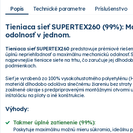
Popis
Technické parametre
Príslušenstvo
Tieniaca sieť SUPERTEX260 (99%): 
odolnosť v jednom.
Tieniaca sieť SUPERTEX260
predstavuje prémiové riešeni
úplnú nepriehľadnosť a maximálnu mechanickú odolnosť. 
najpevnejšie tieniace siete na trhu, čo zaručuje jej dlho
podmienkach.
Sieť je vyrobená zo 100% vysokohustotného polyetylénu (HDP
materiál dlhodobo odoláva slnečnému žiareniu bez straty 
zosilnené okraje s predpripravenými montážnymi otvormi
inštaláciu na ploty a iné konštrukcie.
Výhody:
Takmer úplné zatienenie (99%):
Poskytuje maximálnu možnú mieru súkromia, ideálnu p