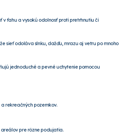
v ťahu a vysokú odolnosť proti pretrhnutiu či
, že sieť odoláva slnku, dažďu, mrazu aj vetru po mnoho
žňujú jednoduché a pevné uchytenie pomocou
d a rekreačných pozemkov.
a areálov pre rôzne podujatia.