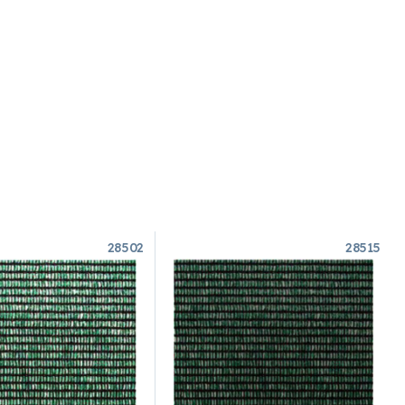
28502
28515