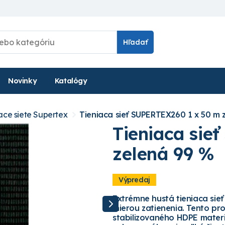
Hľadať
Novinky
Katalógy
ace siete Supertex
Tieniaca sieť SUPERTEX260 1 x 50 m 
Tieniaca sie
zelená 99 %
Výpredaj
Extrémne hustá tieniaca si
mierou zatienenia. Tento pr
stabilizovaného HDPE materi