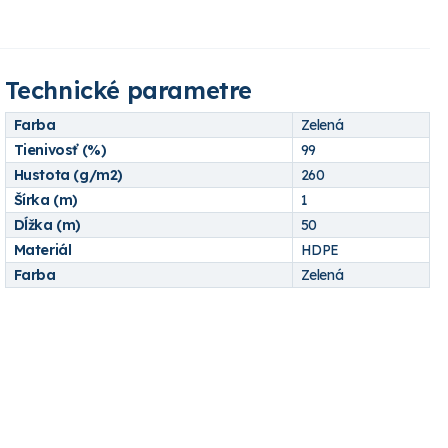
Technické parametre
Farba
Zelená
Tienivosť (%)
99
Hustota (g/m2)
260
Šírka (m)
1
Dĺžka (m)
50
Materiál
HDPE
Farba
Zelená