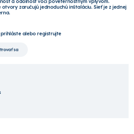
tnosť a odolnosť voči poveternostným vplyvom.
otvory zaručujú jednoduchú inštaláciu. Sieť je z jednej
erna.
 prihláste alebo registrujte
trovať sa
s