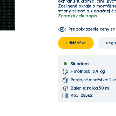
ochranu súkromia, dlhú živo
Zosilnené okraje a montážne 
strany zelená a z opačnej či
Zobraziť celý popis
Pre zobrazenie ceny
sa
Prihlásiť sa
Regis
Skladom
Hmotnosť:
3,9 kg
Predajné množstvo:
1 k
Balenie:
rolka 50 m
Kód:
28562