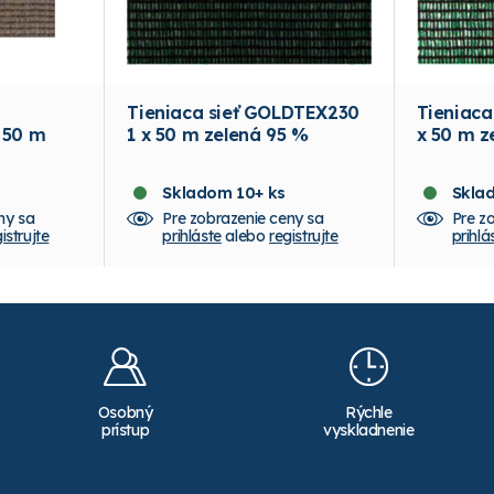
Tieniaca sieť GOLDTEX230
Tieniaca
 50 m
1 x 50 m zelená 95 %
x 50 m z
Skladom 10+ ks
Skla
ny sa
Pre zobrazenie ceny sa
Pre z
istrujte
prihláste
alebo
registrujte
prihlá
Osobný
Rýchle
prístup
vyskladnenie