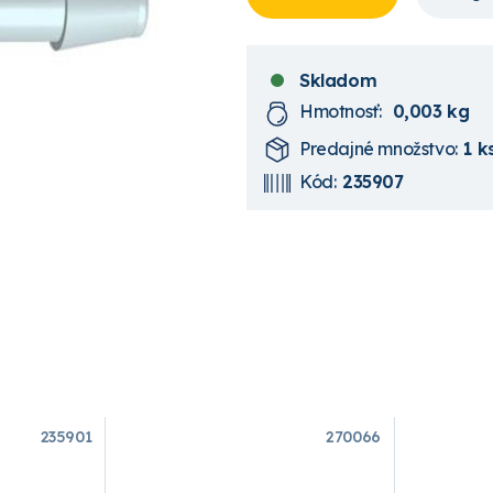
Skladom
Hmotnosť:
0,003 kg
Predajné množstvo:
1 k
Kód:
235907
235901
270066