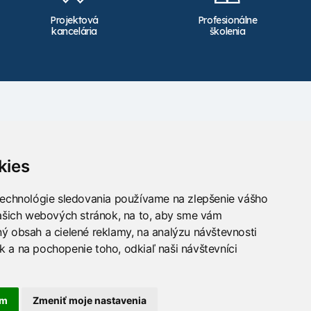
Projektová
Profesionálne
kancelária
školenia
Kontakt
info@takacs.sk
kies
Sledujte nás
technológie sledovania používame na zlepšenie vášho
našich webových stránok, na to, aby sme vám
ý obsah a cielené reklamy, na analýzu návštevnosti
 a na pochopenie toho, odkiaľ naši návštevníci
am
Zmeniť moje nastavenia