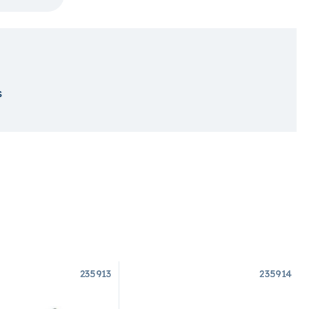
s
235913
235914