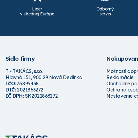
Líder
Odborný
v strednej Európe
servis
Sídlo firmy
Nakupovan
T - TAKÁCS, s.r.o.
Možnosti dop
Hlavná 151, 900 29 Nová Dedinka
Reklamácie
IČO:
35895438
Obchodné po
DIČ:
2021863272
Ochrana osob
IČ DPH:
SK2021863272
Nastavenie c