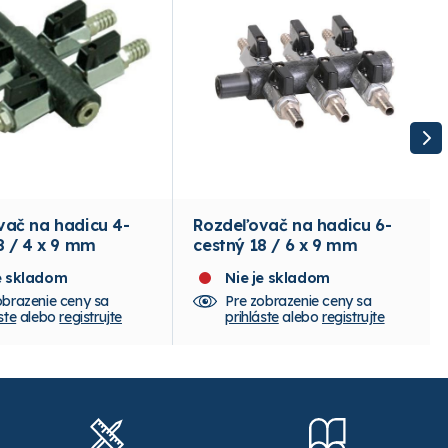
ač na hadicu 4-
Rozdeľovač na hadicu 6-
8 / 4 x 9 mm
cestný 18 / 6 x 9 mm
je skladom
Nie je skladom
obrazenie ceny sa
Pre zobrazenie ceny sa
ste
alebo
registrujte
prihláste
alebo
registrujte