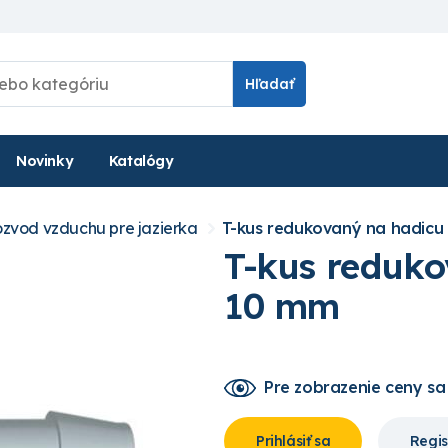
Hľadať
Novinky
Katalógy
zvod vzduchu pre jazierka
T-kus redukovaný na hadicu 
T-kus reduko
10 mm
Pre zobrazenie ceny
sa
Prihlásiť sa
Regis