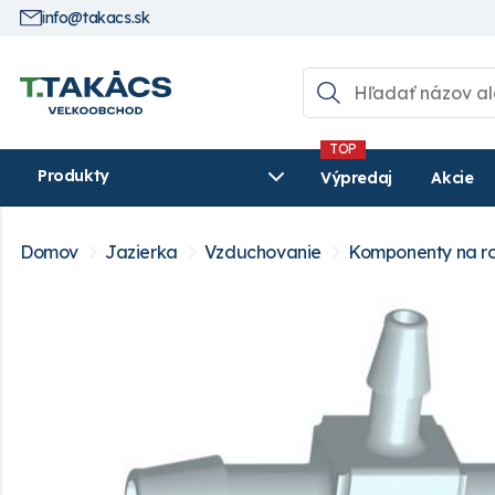
info@takacs.sk
Produkty
Výpredaj
Akcie
Domov
Jazierka
Vzduchovanie
Komponenty na ro