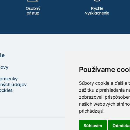
Osobný
Rýchle
prístup
vyskladnenie
ie
Služby
ravy
Školenia
Používame coo
Servis
dmienky
Projektovanie
Súbory cookie a ďalšie 
ných údajov
Poradenstvo
zážitku z prehliadania 
ookies
zobrazovali prispôsoben
našich webových stránok
prichádzajú.
Súhlasím
Odmiet