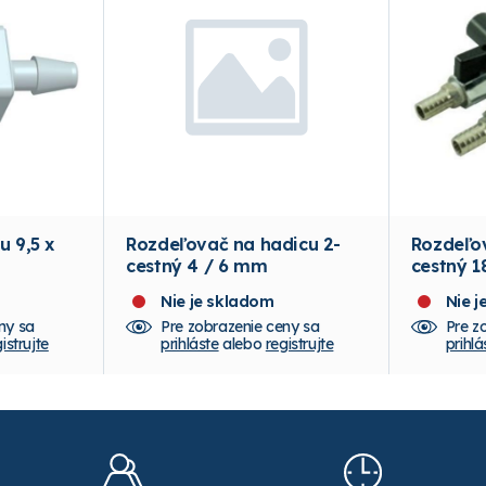
u 9,5 x
Rozdeľovač na hadicu 2-
Rozdeľov
cestný 4 / 6 mm
cestný 1
Nie je skladom
Nie 
ny sa
Pre zobrazenie ceny sa
Pre z
istrujte
prihláste
alebo
registrujte
prihlá