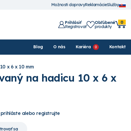
Možnosti dopravy
Reklamácie
Služby
0
Prihlásiť
Obľúbené
Registrovať
produkty
Blog
O nás
Kariéra
Kontakt
10 x 6 x 10 mm
vaný na hadicu 10 x 6 x
 prihláste alebo registrujte
trovať sa