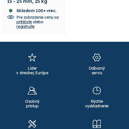
15 - 25 mm, 25 kg
20 - 50 mm, 25 kg
Skladom 100+ vrec.
Skladom 100+ vrec.
Pre zobrazenie ceny sa
Pre zobrazenie ceny sa
prihláste
alebo
prihláste
alebo
registrujte
registrujte
Líder
Odborný
v strednej Európe
servis
Osobný
Rýchle
prístup
vyskladnenie