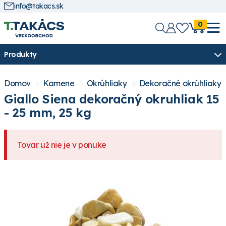
info@takacs.sk
0
Produkty
Domov
Kamene
Okrúhliaky
Dekoračné okrúhliaky 
Giallo Siena dekoračný okruhliak 15
- 25 mm, 25 kg
Tovar už nie je v ponuke