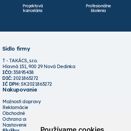
Projektová
Profesionálne
kancelária
školenia
Sídlo firmy
T - TAKÁCS, s.r.o.
Hlavná 151, 900 29 Nová Dedinka
IČO:
35895438
DIČ:
2021863272
IČ DPH:
SK2021863272
Nakupovanie
Možnosti dopravy
Reklamácie
Obchodné podmienky
Ochrana osobných údajov
Nastavenie cookies
Používame cookies
Služby