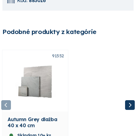
Kód:
883016
Podobné produkty z kategórie
91552
91557
Autumn Grey dlažba
Autumn Grey dlažba
40 x 40 cm
60 x 60 cm
Skladom 10+ ks
Skladom 100+ ks