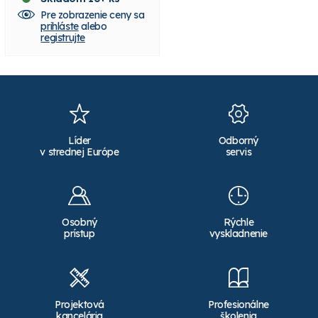
Pre zobrazenie ceny sa
Pre zobrazenie ceny sa
prihláste
alebo
prihláste
alebo
registrujte
registrujte
Líder
Odborný
v strednej Európe
servis
Osobný
Rýchle
prístup
vyskladnenie
Projektová
Profesionálne
kancelária
školenia