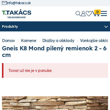
info@takacs.sk
0
Produkty
Domov
Kamene
Dlažby a obklady
Vonkajšie obkla
Gneis K8 Mond pílený remienok 2 - 6
cm
Tovar už nie je v ponuke