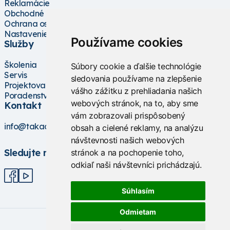
Reklamácie
Obchodné podmienky
Ochrana osobných údajov
Nastavenie cookies
Používame cookies
Služby
Školenia
Súbory cookie a ďalšie technológie
Servis
sledovania používame na zlepšenie
Projektovanie
vášho zážitku z prehliadania našich
Poradenstvo
webových stránok, na to, aby sme
Kontakt
vám zobrazovali prispôsobený
info@takacs.sk
obsah a cielené reklamy, na analýzu
návštevnosti našich webových
Sledujte nás
stránok a na pochopenie toho,
odkiaľ naši návštevníci prichádzajú.
Súhlasím
Odmietam