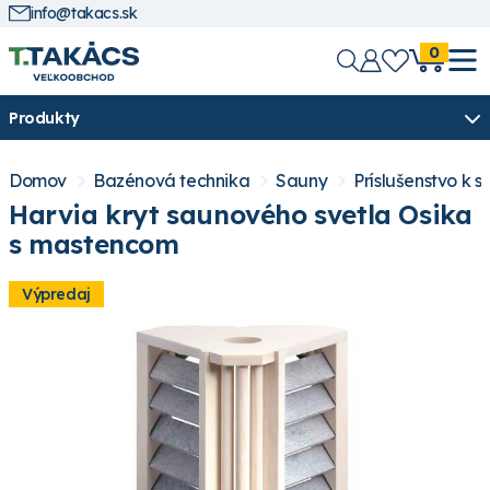
info@takacs.sk
0
Produkty
Domov
Bazénová technika
Sauny
Príslušenstvo k 
Harvia kryt saunového svetla Osika
s mastencom
Výpredaj