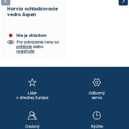
Harvia ochladzovacie
Harvia opierka chrbta
vedro Aspen
Lipa
Nie je skladom
Skladom 2 ks
Pre zobrazenie ceny sa
Pre zobrazenie ceny sa
prihláste
alebo
prihláste
alebo
registrujte
registrujte
Líder
Odborný
v strednej Európe
servis
Osobný
Rýchle