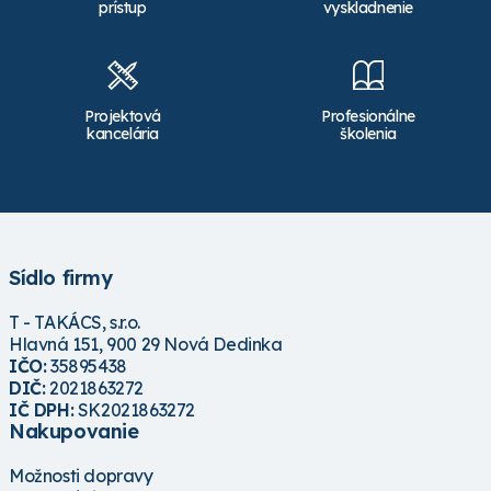
prístup
vyskladnenie
Projektová
Profesionálne
kancelária
školenia
Sídlo firmy
T - TAKÁCS, s.r.o.
Hlavná 151, 900 29 Nová Dedinka
IČO:
35895438
DIČ:
2021863272
IČ DPH:
SK2021863272
Nakupovanie
Možnosti dopravy