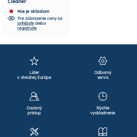
Cleaner
Nie je skladom
Skladom 1 ks
Pre zobrazenie ceny sa
Pre zobrazenie ceny sa
prihláste
alebo
prihláste
alebo
registrujte
registrujte
Líder
Odborný
v strednej Európe
servis
Osobný
Rýchle
prístup
vyskladnenie