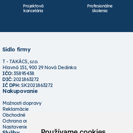
Projektová
Profesionálne
kancelária
školenia
Sídlo firmy
T - TAKÁCS, s.r.o.
Hlavná 151, 900 29 Nová Dedinka
IČO:
35895438
DIČ:
2021863272
IČ DPH:
SK2021863272
Nakupovanie
Možnosti dopravy
Reklamácie
Obchodné podmienky
Ochrana osobných údajov
Nastavenie cookies
Používame cookies
Služby