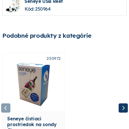
Seneye USB Reef
Kód: 250964
Podobné produkty z kategórie
250972
250961
Seneye čistiaci
Seneye hnojivo Flora
prostriedok na sondy