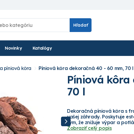
Hľadať
Novinky
Katalógy
a píniová kôra
Píniová kôra dekoračná 40 - 60 mm, 70 l
Píniová kôra
70 l
Dekoračná píniová kôra s fr
vašej záhrady. Poskytuje est
tým, že znižuje výpar a potlá
Zobraziť celý popis