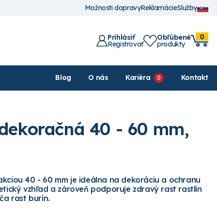
Možnosti dopravy
Reklamácie
Služby
0
Prihlásiť
Obľúbené
Registrovať
produkty
Blog
O nás
Kariéra
Kontakt
 dekoračná 40 - 60 mm,
akciou 40 - 60 mm je ideálna na dekoráciu a ochranu
etický vzhľad a zároveň podporuje zdravý rast rastlín
ča rast burín.