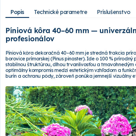
Popis
Technické parametre
Príslušenstvo
Píniová kôra 40–60 mm — univerzál
profesionálov
Píniová kôra dekoračná 40–60 mm je stredná frakcia prír
borovice prímorskej (Pinus pinaster). Ide o 100 % prírodný 
stabilnou štruktúrou, dlhou trvanlivosťou a tmavohnedým
optimálny kompromis medzi estetickým vzhľadom a funkčn
burín a ochranu pôdy, zároveň ponúka jemnejší vizuálny e