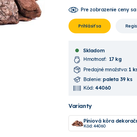
Pre zobrazenie ceny
sa
Prihlásiť sa
Regis
Skladom
Hmotnosť:
17 kg
Predajné množstvo:
1 k
Balenie:
paleta 39 ks
Kód:
44060
Varianty
Píniová kôra dekorač
Kód: 44060