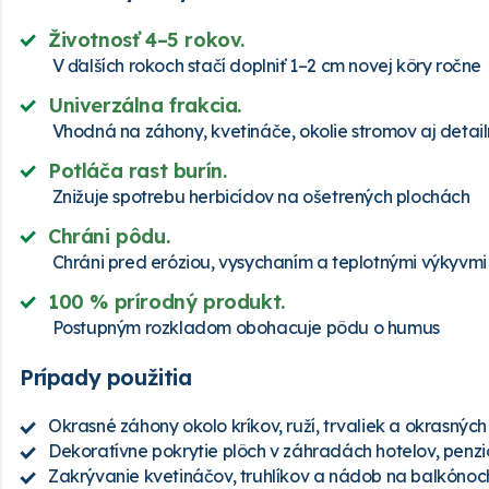
Životnosť 4–5 rokov.
V ďalších rokoch stačí doplniť 1–2 cm novej kôry ročne
Univerzálna frakcia.
Vhodná na záhony, kvetináče, okolie stromov aj detai
Potláča rast burín.
Znižuje spotrebu herbicídov na ošetrených plochách
Chráni pôdu.
Chráni pred eróziou, vysychaním a teplotnými výkyvmi
100 % prírodný produkt.
Postupným rozkladom obohacuje pôdu o humus
Prípady použitia
Okrasné záhony okolo kríkov, ruží, trvaliek a okrasných
Dekoratívne pokrytie plôch v záhradách hotelov, penz
Zakrývanie kvetináčov, truhlíkov a nádob na balkónoc