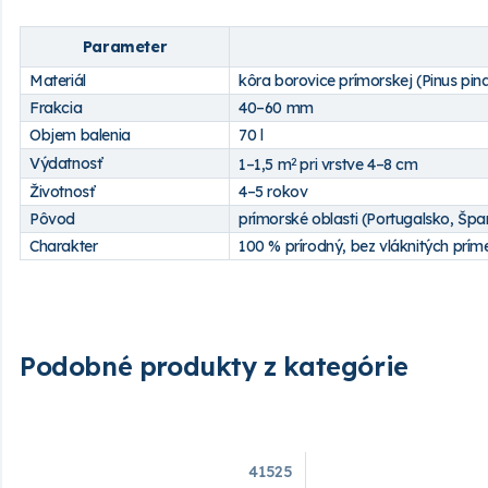
Parameter
Materiál
kôra borovice prímorskej (Pinus pina
Frakcia
40–60 mm
Objem balenia
70 l
Výdatnosť
1–1,5 m
pri vrstve 4–8 cm
2
Životnosť
4–5 rokov
Pôvod
prímorské oblasti (Portugalsko, Špa
Charakter
100 % prírodný, bez vláknitých prím
Podobné produkty z kategórie
41525