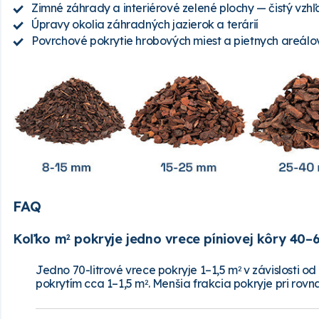
Zimné záhrady a interiérové zelené plochy — čistý vzhľ
Úpravy okolia záhradných jazierok a terárií
Povrchové pokrytie hrobových miest a pietnych areálo
FAQ
Koľko m
pokryje jedno vrece píniovej kôry 40
2
Jedno 70-litrové vrece pokryje 1–1,5 m
v závislosti od
2
pokrytím cca 1–1,5 m
. Menšia frakcia pokryje pri ro
2