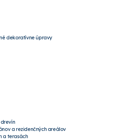
lné dekoratívne úpravy
 drevín
iónov a rezidenčných areálov
h a terasách