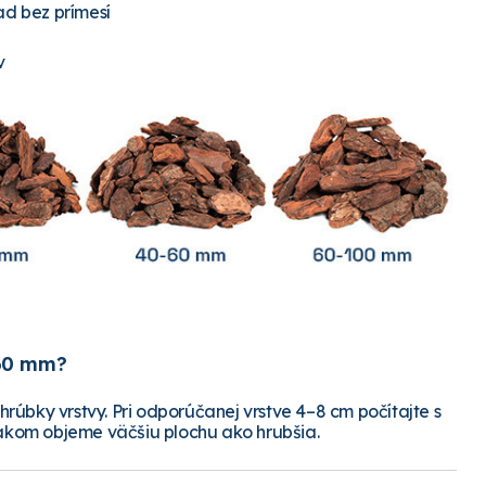
ad bez prímesí
v
–60 mm?
 hrúbky vrstvy. Pri odporúčanej vrstve 4–8 cm počítajte s
vnakom objeme väčšiu plochu ako hrubšia.