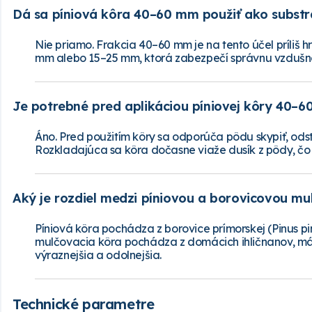
Dá sa píniová kôra 40–60 mm použiť ako substr
Nie priamo. Frakcia 40–60 mm je na tento účel príliš 
mm alebo 15–25 mm, ktorá zabezpečí správnu vzdušnos
Je potrebné pred aplikáciou píniovej kôry 40–6
Áno. Pred použitím kôry sa odporúča pôdu skypiť, odstr
Rozkladajúca sa kôra dočasne viaže dusík z pôdy, čo 
Aký je rozdiel medzi píniovou a borovicovou m
Píniová kôra pochádza z borovice prímorskej (Pinus pi
mulčovacia kôra pochádza z domácich ihličnanov, má kr
výraznejšia a odolnejšia.
Technické parametre