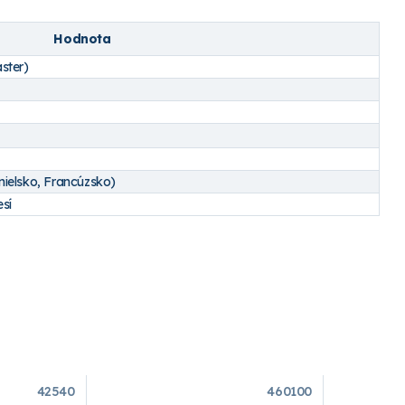
Hodnota
ster)
nielsko, Francúzsko)
esí
42540
460100