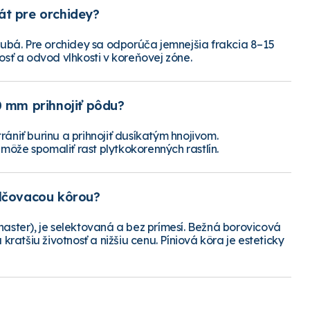
át pre orchidey?
hrubá. Pre orchidey sa odporúča jemnejšia frakcia 8–15
ť a odvod vlhkosti v koreňovej zóne.
0 mm prihnojiť pôdu?
ániť burinu a prihnojiť dusíkatým hnojivom.
môže spomaliť rast plytkokorenných rastlín.
ulčovacou kôrou?
naster), je selektovaná a bez prímesí. Bežná borovicová
atšiu životnosť a nižšiu cenu. Píniová kôra je esteticky