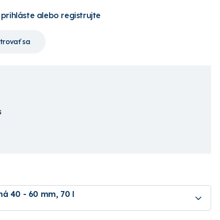
 prihláste alebo registrujte
trovať sa
s
ná 40 - 60 mm, 70 l