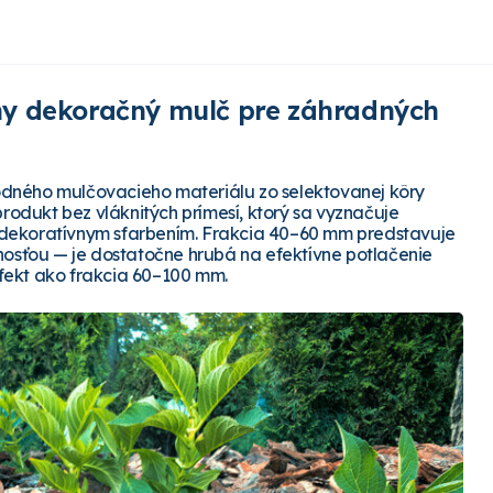
ny dekoračný mulč pre záhradných
odného mulčovacieho materiálu zo selektovanej kôry
produkt bez vláknitých prímesí, ktorý sa vyznačuje
 dekoratívnym sfarbením. Frakcia 40–60 mm predstavuje
osťou — je dostatočne hrubá na efektívne potlačenie
fekt ako frakcia 60–100 mm.