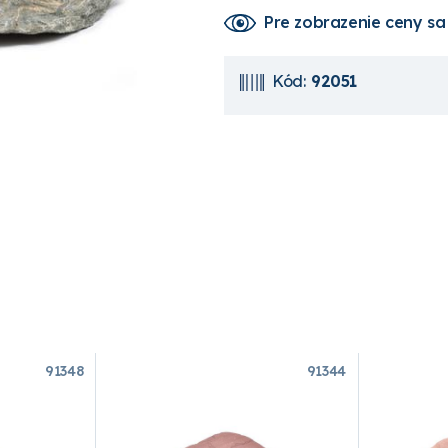
Pre zobrazenie ceny
sa
Kód:
92051
91348
91344