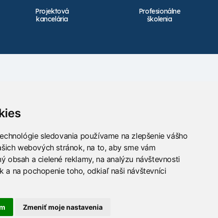
Projektová
Profesionálne
kancelária
školenia
Kontakt
info@takacs.sk
kies
Sledujte nás
technológie sledovania používame na zlepšenie vášho
našich webových stránok, na to, aby sme vám
ý obsah a cielené reklamy, na analýzu návštevnosti
 a na pochopenie toho, odkiaľ naši návštevníci
am
Zmeniť moje nastavenia
hnológii BarIS .NET
(c) KASO Technologies s.r.o
https://www.baris.sk