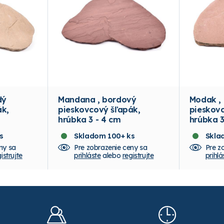
Mandana , bordový
Modak ,
ák,
pieskovcový šľapák,
pieskovc
hrúbka 3 - 4 cm
hrúbka 
s
Skladom 100+ ks
Skla
ny sa
Pre zobrazenie ceny sa
Pre z
istrujte
prihláste
alebo
registrujte
prihlá