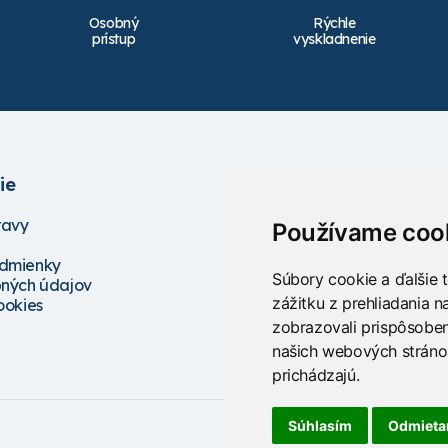
Osobný
Rýchle
prístup
vyskladnenie
ie
Služby
ravy
Školenia
Používame coo
Servis
dmienky
Projektovanie
Súbory cookie a ďalšie 
ných údajov
Poradenstvo
zážitku z prehliadania 
ookies
zobrazovali prispôsoben
našich webových stránok
prichádzajú.
Súhlasím
Odmiet
V
ytvorené na tec