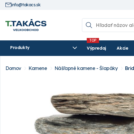
info@takacs.sk
Produkty
Výpredaj
Akcie
Domov
Kamene
Nášľapné kamene - Šlapáky
Bri