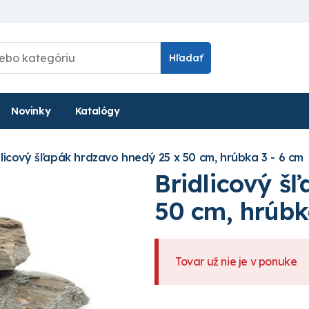
Hľadať
Novinky
Katalógy
dlicový šľapák hrdzavo hnedý 25 x 50 cm, hrúbka 3 - 6 cm
Bridlicový š
50 cm, hrúbk
Tovar už nie je v ponuke