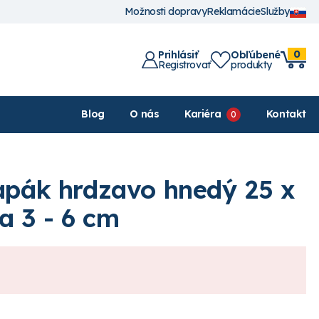
Možnosti dopravy
Reklamácie
Služby
0
Prihlásiť
Obľúbené
Registrovať
produkty
Blog
O nás
Kariéra
Kontakt
ľapák hrdzavo hnedý 25 x
a 3 - 6 cm