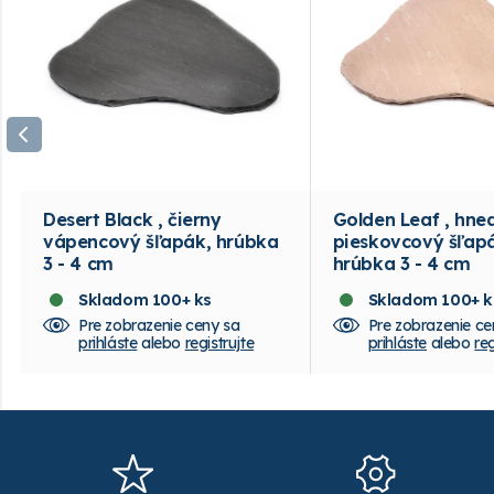
Desert Black , čierny
Golden Leaf , hnedý
vápencový šľapák, hrúbka
pieskovcový šľap
3 - 4 cm
hrúbka 3 - 4 cm
Skladom 100+ ks
Skladom 100+ k
Pre zobrazenie ceny sa
Pre zobrazenie ce
prihláste
alebo
registrujte
prihláste
alebo
reg