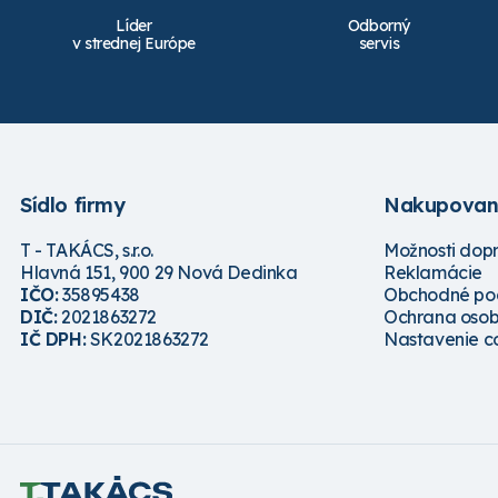
Líder
Odborný
v strednej Európe
servis
Sídlo firmy
Nakupovan
T - TAKÁCS, s.r.o.
Možnosti dop
Hlavná 151, 900 29 Nová Dedinka
Reklamácie
IČO:
35895438
Obchodné po
DIČ:
2021863272
Ochrana osob
IČ DPH:
SK2021863272
Nastavenie c