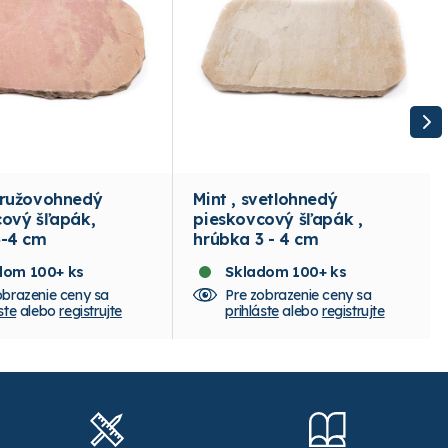
 ružovohnedý
Mint , svetlohnedý
ový šľapák,
pieskovcový šľapák ,
3-4 cm
hrúbka 3 - 4 cm
dom 100+ ks
Skladom 100+ ks
obrazenie ceny sa
Pre zobrazenie ceny sa
ste
alebo
registrujte
prihláste
alebo
registrujte