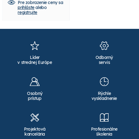
Pre zobrazenie ceny sa
Pre zobrazenie ceny sa
prihláste
alebo
prihláste
alebo
registrujte
registrujte
Líder
Odborný
v strednej Európe
servis
Osobný
Rýchle
prístup
vyskladnenie
Projektová
Profesionálne
kancelária
školenia