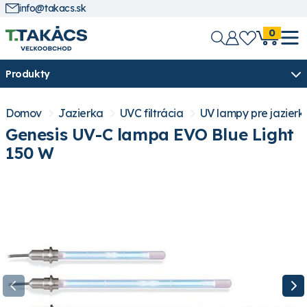
info@takacs.sk
0
Produkty
Domov
Jazierka
UVC filtrácia
UV lampy pre jazierk
Genesis UV-C lampa EVO Blue Light
150 W