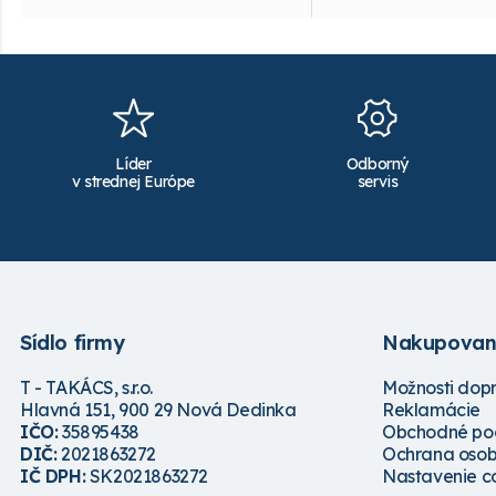
Líder
Odborný
v strednej Európe
servis
Sídlo firmy
Nakupovan
T - TAKÁCS, s.r.o.
Možnosti dop
Hlavná 151, 900 29 Nová Dedinka
Reklamácie
IČO:
35895438
Obchodné po
DIČ:
2021863272
Ochrana osob
IČ DPH:
SK2021863272
Nastavenie c