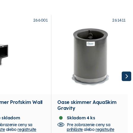
266001
261411
mer Profskim Wall
Oase skimmer AquaSkim
Gravity
je skladom
Skladom 4 ks
obrazenie ceny sa
Pre zobrazenie ceny sa
ste
alebo
registrujte
prihláste
alebo
registrujte