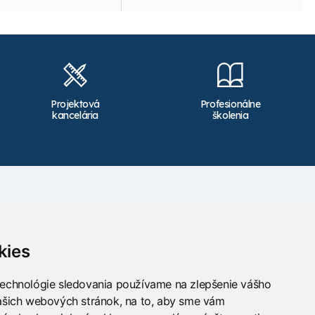
Projektová
Profesionálne
kancelária
školenia
Kontakt
info@takacs.sk
kies
Sledujte nás
technológie sledovania používame na zlepšenie vášho
našich webových stránok, na to, aby sme vám