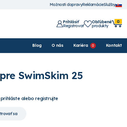
Možnosti dopravy
Reklamácie
Služby
0
Prihlásiť
Obľúbené
Registrovať
produkty
Blog
O nás
Kariéra
Kontakt
 pre SwimSkim 25
 prihláste alebo registrujte
trovať sa