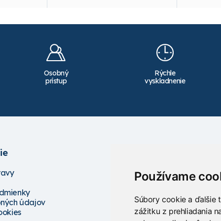
Osobný
Rýchle
prístup
vyskladnenie
ie
Služby
ravy
Školenia
Používame coo
Servis
dmienky
Projektovanie
Súbory cookie a ďalšie 
ných údajov
Poradenstvo
zážitku z prehliadania 
ookies