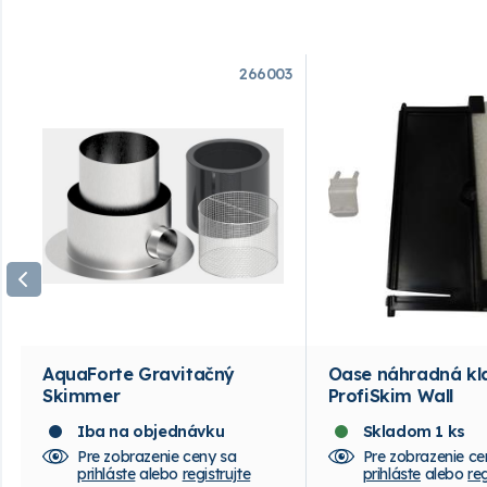
266003
AquaForte Gravitačný
Oase náhradná kl
Skimmer
ProfiSkim Wall
Iba na objednávku
Skladom 1 ks
Pre zobrazenie ceny sa
Pre zobrazenie ce
prihláste
alebo
registrujte
prihláste
alebo
reg