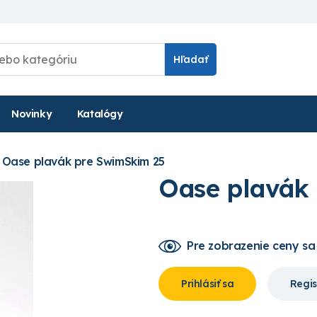
Hľadať
Novinky
Katalógy
Oase plavák pre SwimSkim 25
Oase plavák
Pre zobrazenie ceny
sa
Prihlásiť sa
Regis