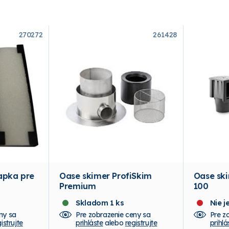
270272
261428
apka pre
Oase skimer ProfiSkim
Oase ski
Premium
100
Skladom 1 ks
Nie 
ny sa
Pre zobrazenie ceny sa
Pre z
istrujte
prihláste
alebo
registrujte
prihlá