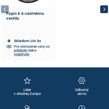
Popis k 6-cestnému
PRAHER prepojovacia
ventilu
sada pre 6-cestný
ventil Pentair 2" -
lepenie USA
Skladom 10+ ks
Skladom 4 ks
Pre zobrazenie ceny sa
Pre zobrazenie ceny sa
prihláste
alebo
prihláste
alebo
registrujte
registrujte
Líder
Odborný
v strednej Európe
servis