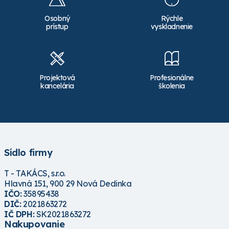
Osobný
Rýchle
prístup
vyskladnenie
Projektová
Profesionálne
kancelária
školenia
Sídlo firmy
T - TAKÁCS, s.r.o.
Hlavná 151, 900 29 Nová Dedinka
IČO:
35895438
DIČ:
2021863272
IČ DPH:
SK2021863272
Nakupovanie