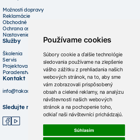
Možnosti dopravy
Reklamácie
Obchodné podmienky
Ochrana osobných údajov
Nastavenie cookies
Používame cookies
Služby
Školenia
Súbory cookie a ďalšie technológie
Servis
sledovania používame na zlepšenie
Projektovanie
vášho zážitku z prehliadania našich
Poradenstvo
webových stránok, na to, aby sme
Kontakt
vám zobrazovali prispôsobený
info@takacs.sk
obsah a cielené reklamy, na analýzu
návštevnosti našich webových
Sledujte nás
stránok a na pochopenie toho,
odkiaľ naši návštevníci prichádzajú.
Súhlasím