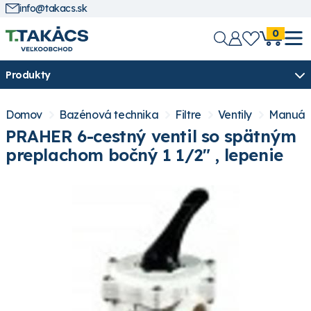
info@takacs.sk
0
Produkty
Domov
Bazénová technika
Filtre
Ventily
Manuálné
PRAHER 6-cestný ventil so spätným
preplachom bočný 1 1/2" , lepenie