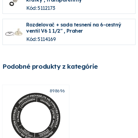
Kód: 5112173
Rozdelovač + sada tesnení na 6-cestný
ventil V6 1 1/2" , Praher
Kód: 5114169
Podobné produkty z kategórie
898696
898512