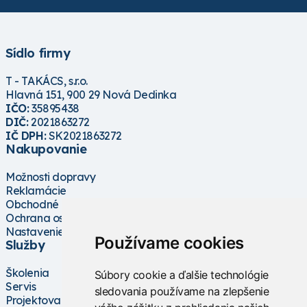
Sídlo firmy
T - TAKÁCS, s.r.o.
Hlavná 151, 900 29 Nová Dedinka
IČO:
35895438
DIČ:
2021863272
IČ DPH:
SK2021863272
Nakupovanie
Možnosti dopravy
Reklamácie
Obchodné podmienky
Ochrana osobných údajov
Nastavenie cookies
Používame cookies
Služby
Školenia
Súbory cookie a ďalšie technológie
Servis
sledovania používame na zlepšenie
Projektovanie