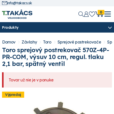
info@takacs.sk
0
Produkty
Domov
Závlahy
Toro
Sprejové postrekovače
Spr
Toro sprejový postrekovač 570Z-4P-
PR-COM, výsuv 10 cm, regul. tlaku
2,1 bar, spätný ventil
Tovar už nie je v ponuke
Výpredaj