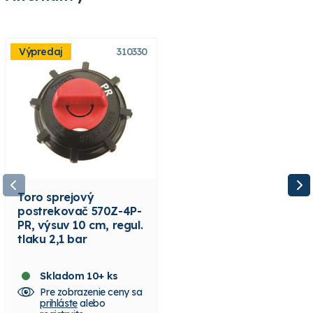
Výpredaj
310330
Výpredaj
310410
Toro sprejový
Toro sprejový
postrekovač 570Z-4P-
postrekovač 570Z-4P-
PR, výsuv 10 cm, regul.
PRX, výsuv 10 cm,
tlaku 2,1 bar
regul. tlaku 2,1 bar, X-
Flow
Skladom 10+ ks
Skladom 10+ ks
Pre zobrazenie ceny sa
Pre zobrazenie ceny sa
prihláste
alebo
prihláste
alebo