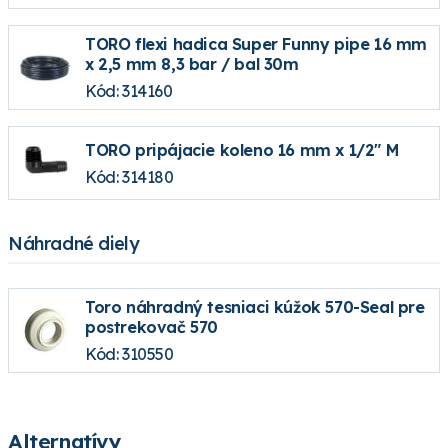
TORO flexi hadica Super Funny pipe 16 mm
x 2,5 mm 8,3 bar / bal 30m
Kód: 314160
TORO pripájacie koleno 16 mm x 1/2" M
Kód: 314180
Náhradné diely
Toro náhradný tesniaci kúžok 570-Seal pre
postrekovač 570
Kód: 310550
Alternatívy