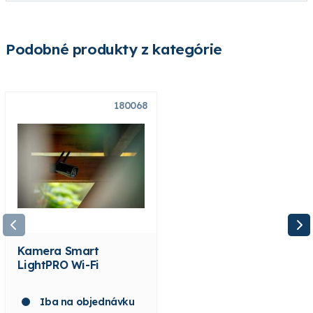
Podobné produkty z kategórie
180068
Výpredaj
180765
Kamera Smart
Pohybový senzor
LightPRO Wi-Fi
Garden Lights
Iba na objednávku
Skladom 1 ks