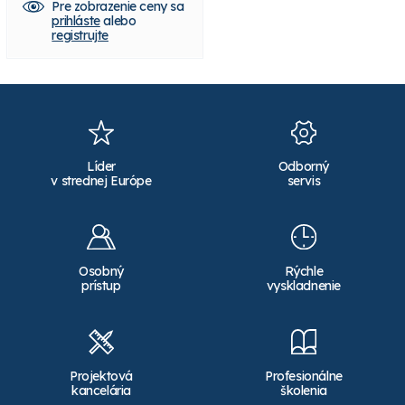
Pre zobrazenie ceny sa
Pre zobrazenie ceny sa
prihláste
alebo
prihláste
alebo
registrujte
registrujte
Líder
Odborný
v strednej Európe
servis
Osobný
Rýchle
prístup
vyskladnenie
Projektová
Profesionálne
kancelária
školenia