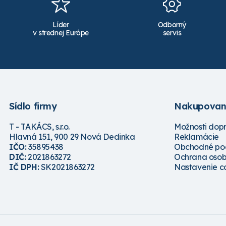
Líder
Odborný
v strednej Európe
servis
Sídlo firmy
Nakupovan
T - TAKÁCS, s.r.o.
Možnosti dop
Hlavná 151, 900 29 Nová Dedinka
Reklamácie
IČO:
35895438
Obchodné po
DIČ:
2021863272
Ochrana osob
IČ DPH:
SK2021863272
Nastavenie c