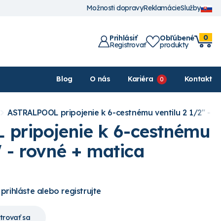
Možnosti dopravy
Reklamácie
Služby
0
Prihlásiť
Obľúbené
Registrovať
produkty
Blog
O nás
Kariéra
Kontakt
ASTRALPOOL pripojenie k 6-cestnému ventilu 2 1/2" - r
pripojenie k 6-cestnému
" - rovné + matica
 prihláste alebo registrujte
trovať sa