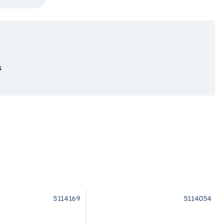
s
5114169
5114054