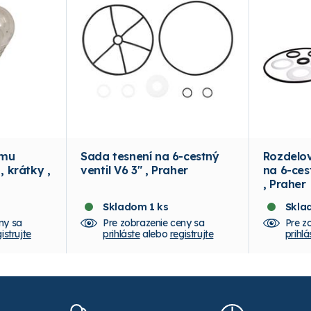
ému
Sada tesnení na 6-cestný
Rozdelov
, krátky ,
ventil V6 3" , Praher
na 6-cest
, Praher
Skladom 1 ks
Skla
ny sa
Pre zobrazenie ceny sa
Pre z
istrujte
prihláste
alebo
registrujte
prihlá