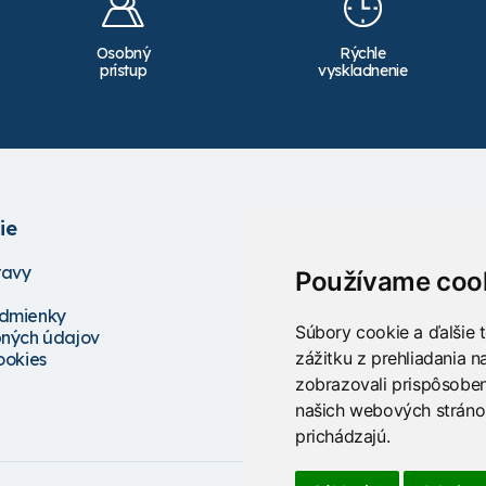
Osobný
Rýchle
prístup
vyskladnenie
ie
Služby
ravy
Školenia
Používame coo
Servis
dmienky
Projektovanie
Súbory cookie a ďalšie 
ných údajov
Poradenstvo
zážitku z prehliadania 
ookies
zobrazovali prispôsoben
našich webových stránok
prichádzajú.