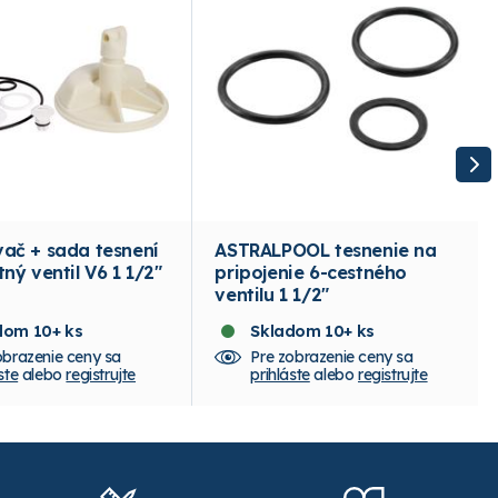
ač + sada tesnení
ASTRALPOOL tesnenie na
ný ventil V6 1 1/2"
pripojenie 6-cestného
ventilu 1 1/2"
dom 10+ ks
Skladom 10+ ks
obrazenie ceny sa
Pre zobrazenie ceny sa
ste
alebo
registrujte
prihláste
alebo
registrujte