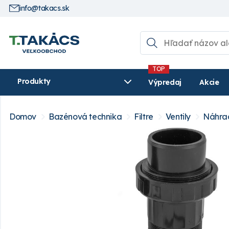
info@takacs.sk
Produkty
Výpredaj
Akcie
Domov
Bazénová technika
Filtre
Ventily
Náhrad