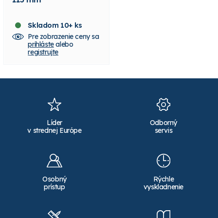
Skladom 10+ ks
Skladom 10+ ks
Pre zobrazenie ceny sa
Pre zobrazenie ceny sa
prihláste
alebo
prihláste
alebo
registrujte
registrujte
Líder
Odborný
v strednej Európe
servis
Osobný
Rýchle
prístup
vyskladnenie