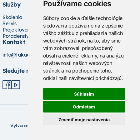
Používame cookies
Služby
Školenia
Súbory cookie a ďalšie technológie
Servis
sledovania používame na zlepšenie
Projektovanie
vášho zážitku z prehliadania našich
Poradenstvo
webových stránok, na to, aby sme
Kontakt
vám zobrazovali prispôsobený
info@takacs.sk
obsah a cielené reklamy, na analýzu
návštevnosti našich webových
Sledujte nás
stránok a na pochopenie toho,
odkiaľ naši návštevníci prichádzajú.
Súhlasím
Odmietam
Zmeniť moje nastavenia
V
ytvorené na technológii BarIS .NET
(c) KASO Technologies
s.r.o
https://www.baris.sk