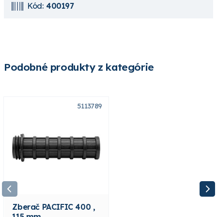
Kód:
400197
Podobné produkty z kategórie
5113789
5113740
Zberač PACIFIC 400 ,
Zberač PACIFIC 510 ,
115 mm
126 mm