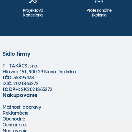
Projektová
Profesionálne
kancelária
školenia
Sídlo firmy
T - TAKÁCS, s.r.o.
Hlavná 151, 900 29 Nová Dedinka
IČO:
35895438
DIČ:
2021863272
IČ DPH:
SK2021863272
Nakupovanie
Možnosti dopravy
Reklamácie
Obchodné podmienky
Ochrana osobných údajov
Nastavenie cookies