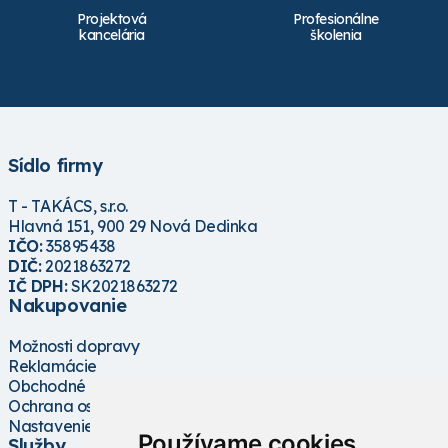
Projektová
Profesionálne
kancelária
školenia
Sídlo firmy
T - TAKÁCS, s.r.o.
Hlavná 151, 900 29 Nová Dedinka
IČO:
35895438
DIČ:
2021863272
IČ DPH:
SK2021863272
Nakupovanie
Možnosti dopravy
Reklamácie
Obchodné podmienky
Ochrana osobných údajov
Nastavenie cookies
Používame cookies
Služby