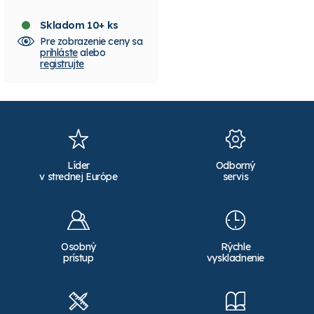
postrekovača T5 a T7
Skladom 10+ ks
Skladom 10+ ks
Pre zobrazenie ceny sa
Pre zobrazenie ceny sa
prihláste
alebo
prihláste
alebo
registrujte
registrujte
Líder
Odborný
v strednej Európe
servis
Osobný
Rýchle
prístup
vyskladnenie