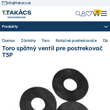
info@takacs.sk
0
Produkty
Domov
Závlahy
Toro
Rotačné postrekovače
Dop
Toro spätný ventil pre postrekovač
T5P