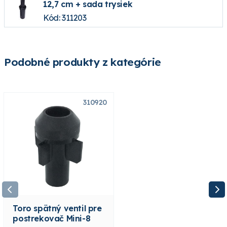
12,7 cm + sada trysiek
Kód: 311203
Podobné produkty z kategórie
310920
310935
Toro spätný ventil pre
Toro kľúč - skrutkovač
postrekovač Mini-8
pre nastavovanie