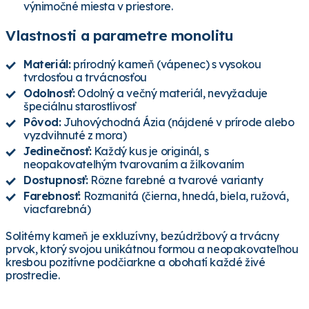
výnimočné miesta v priestore.
Vlastnosti a parametre monolitu
Materiál:
prírodný kameň (vápenec) s vysokou
tvrdosťou a trvácnosťou
Odolnosť:
Odolný a večný materiál, nevyžaduje
špeciálnu starostlivosť
Pôvod:
Juhovýchodná Ázia (nájdené v prírode alebo
vyzdvihnuté z mora)
Jedinečnosť:
Každý kus je originál, s
neopakovateľným tvarovaním a žilkovaním
Dostupnosť:
Rôzne farebné a tvarové varianty
Farebnosť:
Rozmanitá (čierna, hnedá, biela, ružová,
viacfarebná)
Solitérny kameň je exkluzívny, bezúdržbový a trvácny
prvok, ktorý svojou unikátnou formou a neopakovateľnou
kresbou pozitívne podčiarkne a obohatí každé živé
prostredie.