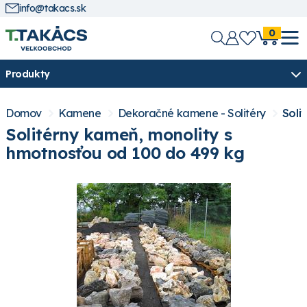
info@takacs.sk
0
Produkty
Domov
Kamene
Dekoračné kamene - Solitéry
Soli
Solitérny kameň, monolity s
hmotnosťou od 100 do 499 kg