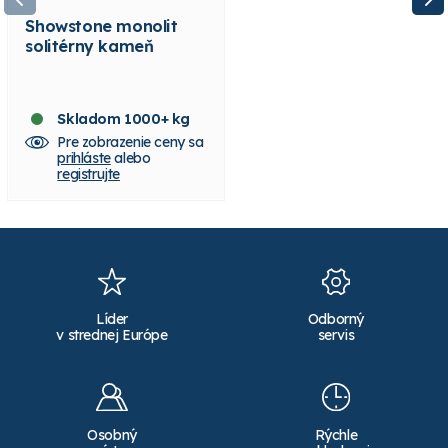
Showstone monolit
Ružový vápencový
solitérny kameň
solitérny kameň
Skladom 1000+ kg
Skladom 1000+ kg
Pre zobrazenie ceny sa
Pre zobrazenie ceny sa
prihláste
alebo
prihláste
alebo
registrujte
registrujte
Líder
Odborný
v strednej Európe
servis
Osobný
Rýchle