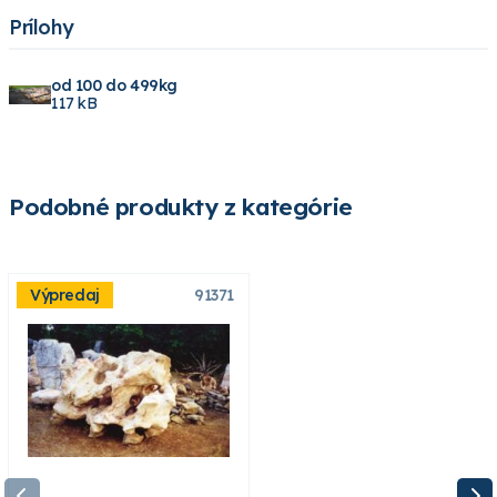
Prílohy
od 100 do 499kg
117 kB
Podobné produkty z kategórie
Výpredaj
91371
87185