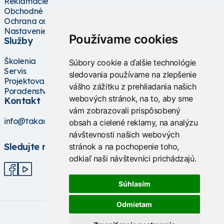
Reklamácie
Obchodné podmienky
Ochrana osobných údajov
Nastavenie cookies
Používame cookies
Služby
Školenia
Súbory cookie a ďalšie technológie
Servis
sledovania používame na zlepšenie
Projektovanie
vášho zážitku z prehliadania našich
Poradenstvo
webových stránok, na to, aby sme
Kontakt
vám zobrazovali prispôsobený
info@takacs.sk
obsah a cielené reklamy, na analýzu
návštevnosti našich webových
Sledujte nás
stránok a na pochopenie toho,
odkiaľ naši návštevníci prichádzajú.
Súhlasím
Odmietam