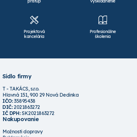
prístup
vyskladnenie
Projektová
Profesionálne
kancelária
školenia
Sídlo firmy
T - TAKÁCS, s.r.o.
Hlavná 151, 900 29 Nová Dedinka
IČO:
35895438
DIČ:
2021863272
IČ DPH:
SK2021863272
Nakupovanie
Možnosti dopravy