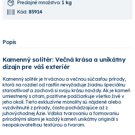
Predajné množstvo:
1 kg
Kód:
85914
Popis
Kamenný solitér: Večná krása a unikátny
dizajn pre váš exteriér
Kamenný solitér je trvácnou a večnou súčasťou prírody,
ktorá na rozdiel od rastlín nevyžaduje žiadnu špeciálnu
starostlivosť a zachová si svoju krásu navždy. Ak je kameň
umiestnený s citom, pozitívne podčiarkuje všetko živé v
jeho okolí. Tieto exkluzívne monolity sú nájdené alebo
vyzdvihnuté z prírody, často pochádzajúce až z
juhovýchodnej Ázie. Vďaka tvarovaniu a formovaniu
prírodnými silami je každý kameň unikátny originál s
neopakovateľnou textúrou a tvarom.