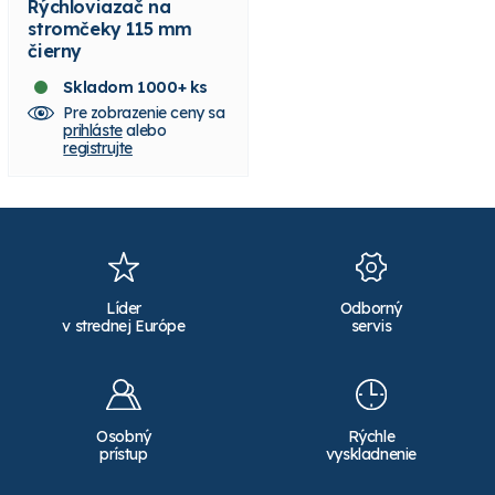
Rýchloviazač na
Záhonový štítok EP10
stromčeky 115 mm
10,0 x 1,5 cm,
čierny
slonovinový
Skladom 1000+ ks
Skladom 7 bal.
Pre zobrazenie ceny sa
Pre zobrazenie ceny sa
prihláste
alebo
prihláste
alebo
registrujte
registrujte
Líder
Odborný
v strednej Európe
servis
Osobný
Rýchle
prístup
vyskladnenie