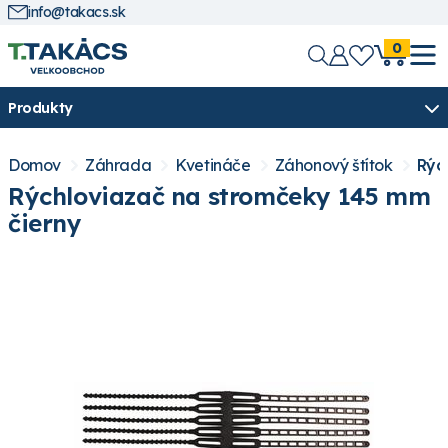
info@takacs.sk
0
Produkty
Domov
Záhrada
Kvetináče
Záhonový štítok
Rýc
Rýchloviazač na stromčeky 145 mm
čierny