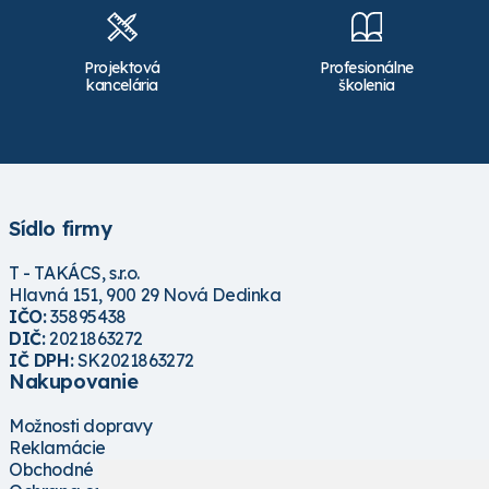
Projektová
Profesionálne
kancelária
školenia
Sídlo firmy
T - TAKÁCS, s.r.o.
Hlavná 151, 900 29 Nová Dedinka
IČO:
35895438
DIČ:
2021863272
IČ DPH:
SK2021863272
Nakupovanie
Možnosti dopravy
Reklamácie
Obchodné podmienky