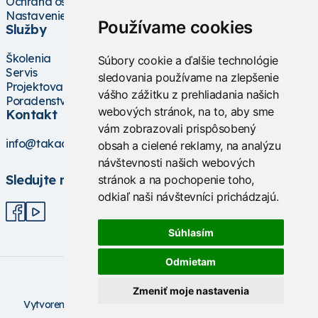
Ochrana osobných údajov
Nastavenie cookies
Používame cookies
Služby
Školenia
Súbory cookie a ďalšie technológie
Servis
sledovania používame na zlepšenie
Projektovanie
vášho zážitku z prehliadania našich
Poradenstvo
webových stránok, na to, aby sme
Kontakt
vám zobrazovali prispôsobený
info@takacs.sk
obsah a cielené reklamy, na analýzu
návštevnosti našich webových
Sledujte nás
stránok a na pochopenie toho,
odkiaľ naši návštevníci prichádzajú.
Súhlasím
Odmietam
Zmeniť moje nastavenia
V
ytvorené na technológii BarIS .NET
(c) KASO Technologies
s.r.o
https://www.baris.sk