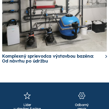
Komplexný sprievodca výstavbou bazéna:
Od návrhu po údržbu
Líder
Odborný
v strednej Európe
servis