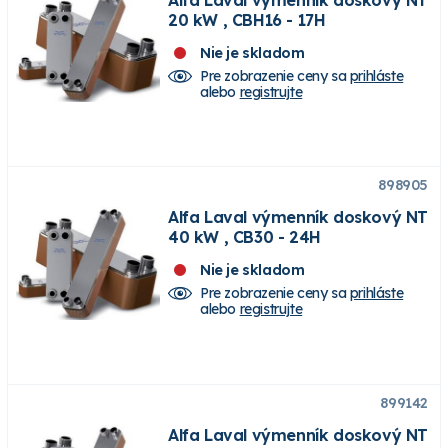
20 kW , CBH16 - 17H
Nie je skladom
Pre zobrazenie ceny sa
prihláste
alebo
registrujte
898905
Alfa Laval výmenník doskový NT
40 kW , CB30 - 24H
Nie je skladom
Pre zobrazenie ceny sa
prihláste
alebo
registrujte
899142
Alfa Laval výmenník doskový NT