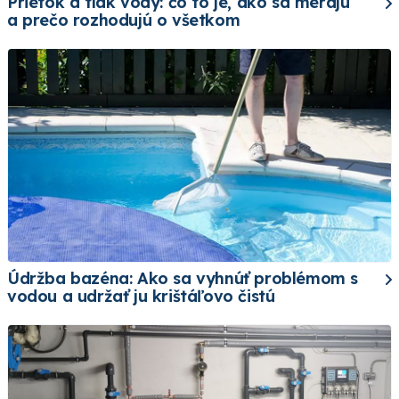
Prietok a tlak vody: čo to je, ako sa merajú
a prečo rozhodujú o všetkom
Údržba bazéna: Ako sa vyhnúť problémom s
vodou a udržať ju krištáľovo čistú