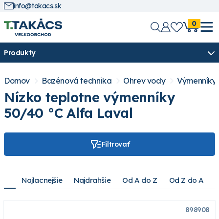
info@takacs.sk
0
Produkty
Domov
Bazénová technika
Ohrev vody
Výmenníky
Nízko teplotne výmenníky
50/40 °C Alfa Laval
Filtrovať
Najlacnejšie
Najdrahšie
Od A do Z
Od Z do A
898908