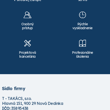
Osobný
Rýchle
prístup
vyskladnenie
Projektová
Profesionálne
kancelária
školenia
Sídlo firmy
T - TAKÁCS, s.r.o.
Hlavná 151, 900 29 Nová Dedinka
IČO:
35895438