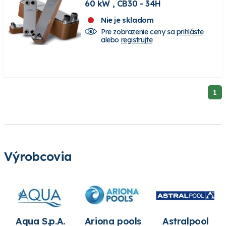
60 kW , CB30 - 34H
Nie je skladom
Pre zobrazenie ceny sa
prihláste
alebo
registrujte
1
Výrobcovia
Aqua S.p.A.
Ariona pools
Astralpool