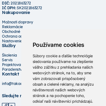
DIČ:
2021863272
IČ DPH:
SK2021863272
Nakupovanie
Možnosti dopravy
Reklamácie
Obchodné podmienky
Ochrana osobných údajov
Nastavenie cookies
Používame cookies
Služby
Školenia
Súbory cookie a ďalšie technológie
Servis
sledovania používame na zlepšenie
Projektovanie
vášho zážitku z prehliadania našich
Poradenstvo
webových stránok, na to, aby sme
Kontakt
vám zobrazovali prispôsobený
info@takacs.sk
obsah a cielené reklamy, na analýzu
návštevnosti našich webových
Sledujte nás
stránok a na pochopenie toho,
odkiaľ naši návštevníci prichádzajú.