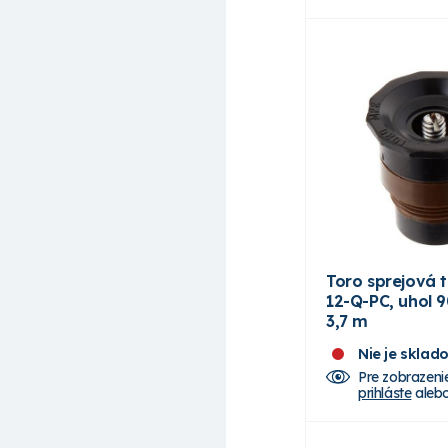
Toro sprejová 
12-Q-PC, uhol 9
3,7 m
Nie je sklad
Pre zobrazeni
prihláste
aleb