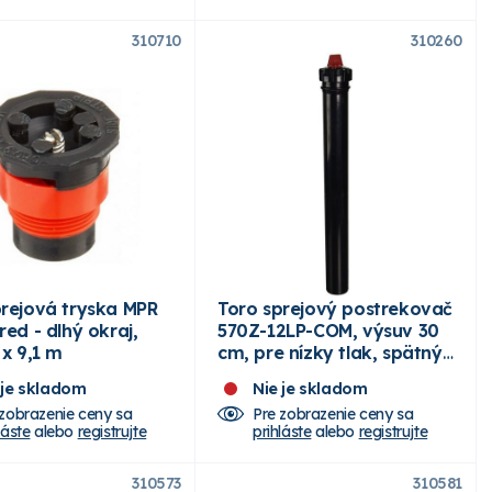
310710
310260
prejová tryska MPR
Toro sprejový postrekovač
red - dlhý okraj,
570Z-12LP-COM, výsuv 30
 x 9,1 m
cm, pre nízky tlak, spätný
ventil
 je skladom
Nie je skladom
 zobrazenie ceny sa
Pre zobrazenie ceny sa
láste
alebo
registrujte
prihláste
alebo
registrujte
310573
310581