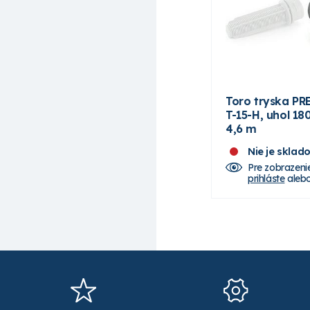
Toro tryska PR
T-15-H, uhol 18
4,6 m
Nie je sklad
Pre zobrazeni
prihláste
aleb