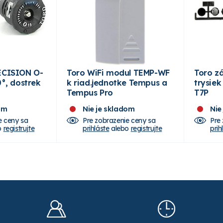
ECISION O-
Toro WiFi modul TEMP-WF
Toro z
0°, dostrek
k riad.jednotke Tempus a
trysie
Tempus Pro
T7P
om
Nie je skladom
Nie
e ceny sa
Pre zobrazenie ceny sa
Pre
o
registrujte
prihláste
alebo
registrujte
prih