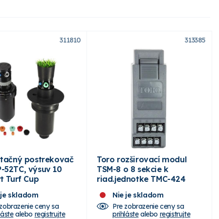
311810
313385
otačný postrekovač
Toro rozširovací modul
-52TC, výsuv 10
TSM-8 o 8 sekcie k
t Turf Cup
riad.jednotke TMC-424
 je skladom
Nie je skladom
 zobrazenie ceny sa
Pre zobrazenie ceny sa
láste
alebo
registrujte
prihláste
alebo
registrujte