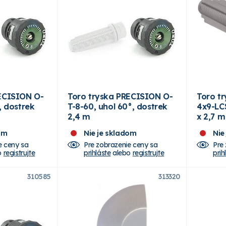
CISION O-
Toro tryska PRECISION O-
Toro t
, dostrek
T-8-60, uhol 60°, dostrek
4x9-LCS
2,4 m
x 2,7 m
om
Nie je skladom
Nie
e ceny sa
Pre zobrazenie ceny sa
Pre
o
registrujte
prihláste
alebo
registrujte
prih
310585
313320