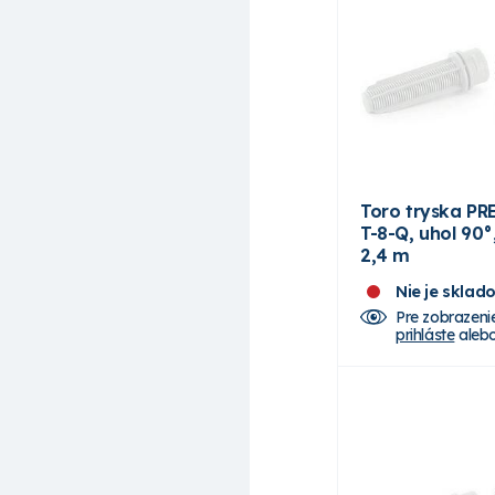
Toro tryska PRE
T-8-Q, uhol 90°
2,4 m
Nie je sklad
Pre zobrazeni
prihláste
aleb