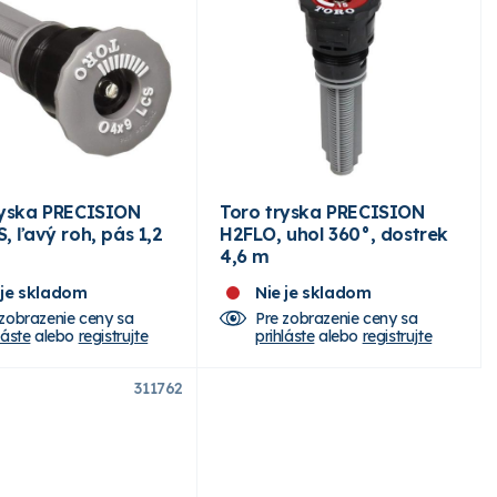
ryska PRECISION
Toro tryska PRECISION
, ľavý roh, pás 1,2
H2FLO, uhol 360°, dostrek
4,6 m
 je skladom
Nie je skladom
 zobrazenie ceny sa
Pre zobrazenie ceny sa
láste
alebo
registrujte
prihláste
alebo
registrujte
311762