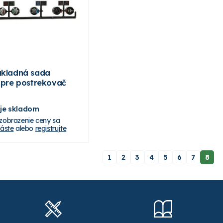
ákladná sada
k pre postrekovač
 je skladom
 zobrazenie ceny sa
láste
alebo
registrujte
1
2
3
4
5
6
7
8