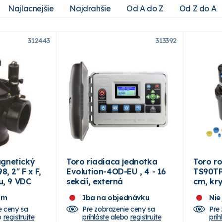
Najlacnejšie
Najdrahšie
Od A do Z
Od Z do A
312443
313392
agnetický
Toro riadiaca jednotka
Toro r
8, 2" F x F,
Evolution-4OD-EU , 4 - 16
TS90TP
ku, 9 VDC
sekcií, externá
cm, kry
om
Iba na objednávku
Nie
e ceny sa
Pre zobrazenie ceny sa
Pre
o
registrujte
prihláste
alebo
registrujte
prih