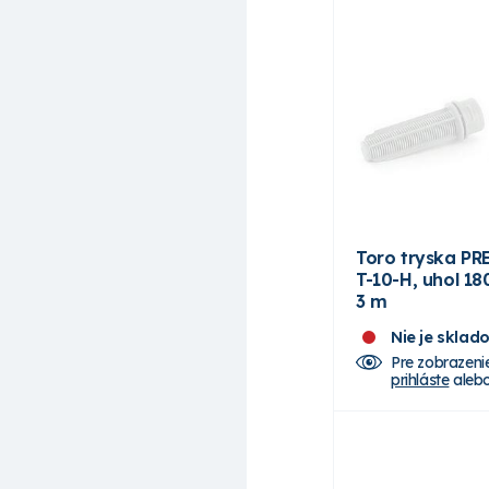
Toro tryska PRE
T-10-H, uhol 18
3 m
Nie je sklad
Pre zobrazeni
prihláste
aleb