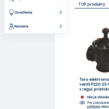
TOP produkty
Osvetlenie
Kamene
Toro elektrom
ventil P220 23-9
s regul. prieto
Nie je sklad
Pre zobrazeni
prihláste
aleb