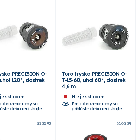
yska PRECISION O-
Toro tryska PRECISION O-
 uhol 120°, dostrek
T-15-60, uhol 60°, dostrek
4,6 m
 je skladom
Nie je skladom
 zobrazenie ceny sa
Pre zobrazenie ceny sa
láste
alebo
registrujte
prihláste
alebo
registrujte
310592
310509