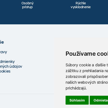
Osobný
Rýchle
prístup
vyskladnenie
ie
Služby
ravy
Školenia
Používame coo
Servis
dmienky
Projektovanie
Súbory cookie a ďalšie 
ných údajov
Poradenstvo
zážitku z prehliadania 
ookies
zobrazovali prispôsoben
našich webových stránok
prichádzajú.
Súhlasím
Odmiet
V
ytvorené na tec