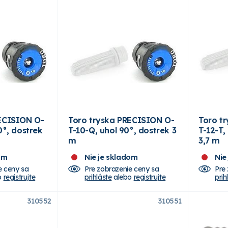
CISION O-
Toro tryska PRECISION O-
Toro tr
0°, dostrek
T-10-Q, uhol 90°, dostrek 3
T-12-T,
m
3,7 m
om
Nie je skladom
Nie
e ceny sa
Pre zobrazenie ceny sa
Pre
o
registrujte
prihláste
alebo
registrujte
prih
310552
310551