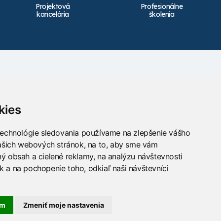
Projektová
Profesionálne
kancelária
školenia
Kontakt
info@takacs.sk
kies
Sledujte nás
technológie sledovania používame na zlepšenie vášho
našich webových stránok, na to, aby sme vám
ý obsah a cielené reklamy, na analýzu návštevnosti
 a na pochopenie toho, odkiaľ naši návštevníci
am
Zmeniť moje nastavenia
hnológii BarIS .NET
(c) KASO Technologies s.r.o
https://www.baris.sk