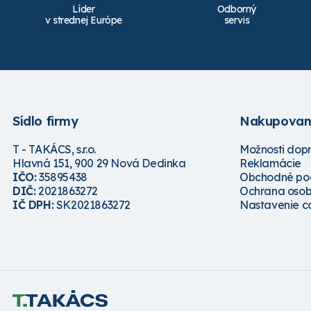
Líder
Odborný
v strednej Európe
servis
Sídlo firmy
Nakupovan
T - TAKÁCS, s.r.o.
Možnosti dop
Hlavná 151, 900 29 Nová Dedinka
Reklamácie
IČO:
35895438
Obchodné po
DIČ:
2021863272
Ochrana osob
IČ DPH:
SK2021863272
Nastavenie c