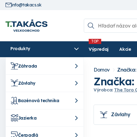
info@takacs.sk
Produkty
Výpredaj
Akcie
Záhrada
Domov
Značka:
Značka:
Závlahy
Výrobca:
The Toro
Bazénová technika
Závlahy
Jazierka
Čerpadlá