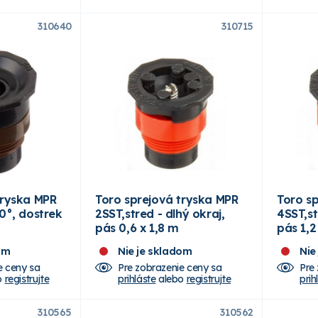
310640
310715
tryska MPR
Toro sprejová tryska MPR
Toro s
0°, dostrek
2SST,stred - dlhý okraj,
4SST,st
pás 0,6 x 1,8 m
pás 1,2
om
Nie je skladom
Nie
e ceny sa
Pre zobrazenie ceny sa
Pre
o
registrujte
prihláste
alebo
registrujte
prih
310565
310562