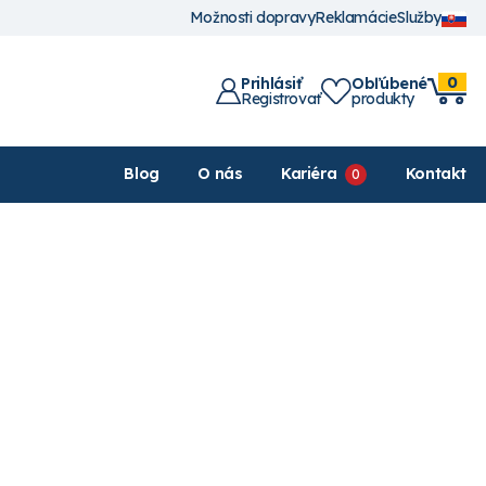
Možnosti dopravy
Reklamácie
Služby
0
Prihlásiť
Obľúbené
Registrovať
produkty
Blog
O nás
Kariéra
Kontakt